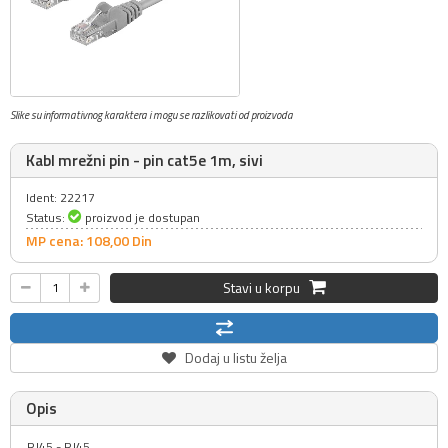
Slike su informativnog karaktera i mogu se razlikovati od proizvoda
Kabl mrežni pin - pin cat5e 1m, sivi
Ident: 22217
Status:
proizvod je dostupan
MP cena: 108,
00
Din
Stavi u korpu
Dodaj u listu želja
Opis
RJ45 - RJ45