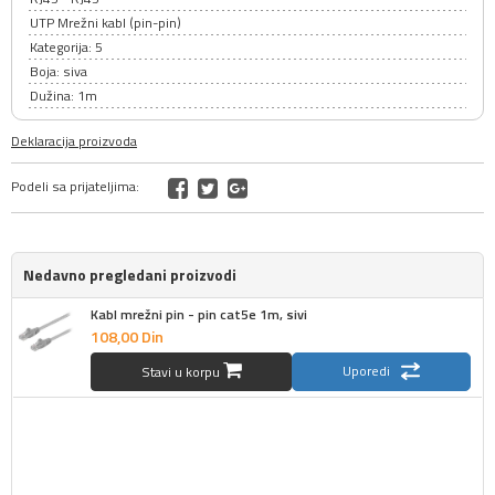
UTP Mrežni kabl (pin-pin)
Kategorija: 5
Boja: siva
Dužina: 1m
Deklaracija proizvoda
Podeli sa prijateljima:
Nedavno pregledani proizvodi
Kabl mrežni pin - pin cat5e 1m, sivi
108,
00
Din
Uporedi
Stavi u korpu