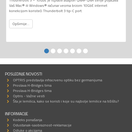
Thudnerbolt 3 – 10GbE je isplativ adapter QNAP QNA serije pojačava
Vaš Mac® ili Windows® računar veoma brzom 10GbE internet
konekcijom koristeći Thunderbolt 3 tip-C port.
Opširnije...
POSLEDNJE NOVOSTI
OPTRIS predstavlja infracrvenu optiku bez germanijuma
Proslava H-Bridges tima
Proslava H-Bridges tima
Optris - Važne vesti
Šta je lemilica, kako se koristi i koje su najbolje lemilice na tržištu?
INFORMACIJE
Kodeks ponašanja
Odustanak-saobraznost-reklamacije
Odluke o akcijama