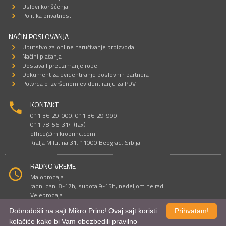
Uslovi korišćenja
Politika privatnosti
NAČIN POSLOVANJA
Uputstvo za online naručivanje proizvoda
Načini plaćanja
Dostava I preuzimanje robe
Dokument za evidentiranje poslovnih partnera
Potvrda o izvršenom evidentiranju za PDV
KONTAKT
011 36-29-000; 011 36-29-999
011 78-56-314 (fax)
office@mikroprinc.com
Kralja Milutina 31, 11000 Beograd, Srbija
RADNO VREME
Maloprodaja:
radni dani 8-17h, subota 9-15h, nedeljom ne radi
Veleprodaja:
radni dani 9-16h, subotom i nedeljom ne radi
Dobrodošli na sajt Mikro Princ! Ovaj sajt koristi
Prihvatam!
kolačiće kako bi Vam obezbedili pravilno