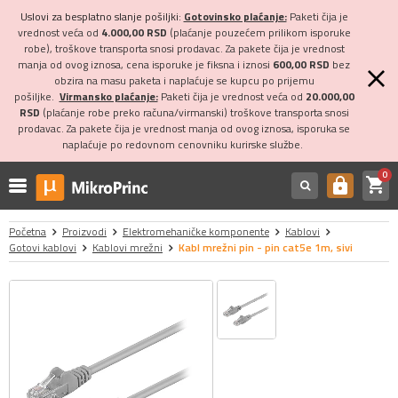
Uslovi za besplatno slanje pošiljki:
Gotovinsko plaćanje:
Paketi čija je
vrednost veća od
4.000,00 RSD
(plaćanje pouzećem prilikom isporuke
robe), troškove transporta snosi prodavac. Za pakete čija je vrednost
manja od ovog iznosa, cena isporuke je fiksna i iznosi
600,00 RSD
bez
obzira na masu paketa i naplaćuje se kupcu po prijemu
pošiljke.
Virmansko plaćanje:
Paketi čija je vrednost veća od
20.000,00
RSD
(plaćanje robe preko računa/virmanski) troškove transporta snosi
prodavac. Za pakete čija je vrednost manja od ovog iznosa, isporuka se
naplaćuje po redovnom cenovniku kurirske službe.
0
shopping_cart
https
Početna
Proizvodi
Elektromehaničke komponente
Kablovi
Gotovi kablovi
Kablovi mrežni
Kabl mrežni pin - pin cat5e 1m, sivi