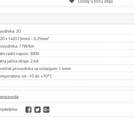
Dodaj u listu želja
ovodnika: 20
 20 x 14(0.15mm) - 0.25mm²
rovodnika: 77W/km
lni radni napon: 300V
na jačina struje: 2.4A
prečnik provodnika sa izolacijom: 1.4mm
emperatura: od -10 do +70°C
a proizvoda
ijateljima: