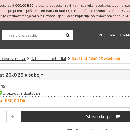
 veća od
4.000,00 RSD
(plaćanje pouzećem prilikom isporuke robe), troškove transpor
kupcu po prijemu pošiljke.
Virmansko plaćanje:
Paketi čija je vrednost veća od
20.0
ija je vrednost manja od ovog iznosa, isporuka se naplaćuje po redovnom cenovniku 
POČETNA
O NA
blovi na metar
Kablovi na metar flat
Kabl flat 20x0.25 višebojni
lat 20x0.25 višebojni
356
proizvod je dostupan
a: 636,
00
Din
Stavi u korpu