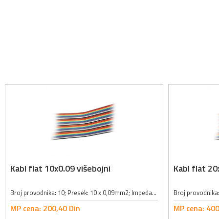
Kabl flat 10x0.09 višebojni
Kabl flat 20
Broj provodnika: 10; Presek: 10 x 0,09mm2; Impedansa: 108Ohm; Maksimalni radni napon: 300V; Maksimalna jačina struje: 1A; Spoljni prečnik provodnika sa izolacijom: 1.27mm; Radna temperatura: od -20...+80°C; U boji
MP cena:
200,
40
Din
MP cena:
400