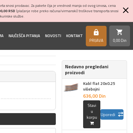
ta snosi prodavac. Za pakete čija je vrednost manja od ovog iznosa, cena
00,00 RSD
(plaćanje robe preko računa/virmanski) troškove transporta snosi
kurirske službe.
shopping_cart
https
MA
NAJČEŠĆA PITANJA
NOVOSTI
KONTAKT
PRIJAVA
0,
00
Din
Nedavno pregledani
proizvodi
Kabl flat 20x0.25
višebojni
636,
00
Din
Stavi
u
Uporedi
korpu