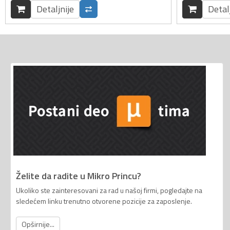
Detaljnije
Detal
Želite da radite u Mikro Princu?
Ukoliko ste zainteresovani za rad u našoj firmi, pogledajte na
sledećem linku trenutno otvorene pozicije za zaposlenje.
Opširnije...