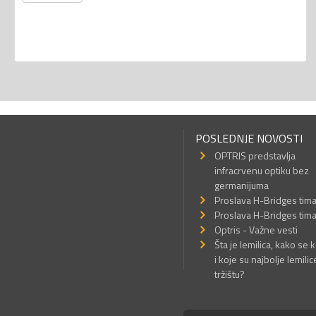
POSLEDNJE NOVOSTI
OPTRIS predstavlja
infracrvenu optiku bez
germanijuma
Proslava H-Bridges tim
Proslava H-Bridges tim
Optris - Važne vesti
Šta je lemilica, kako se k
i koje su najbolje lemilic
tržištu?