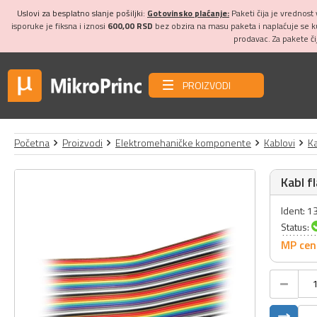
Uslovi za besplatno slanje pošiljki:
Gotovinsko plaćanje:
Paketi čija je vrednost
isporuke je fiksna i iznosi
600,00 RSD
bez obzira na masu paketa i naplaćuje se 
prodavac. Za pakete č
PROIZVODI
Početna
Proizvodi
Elektromehaničke komponente
Kablovi
Ka
Kabl f
Ident: 1
Status:
MP cen