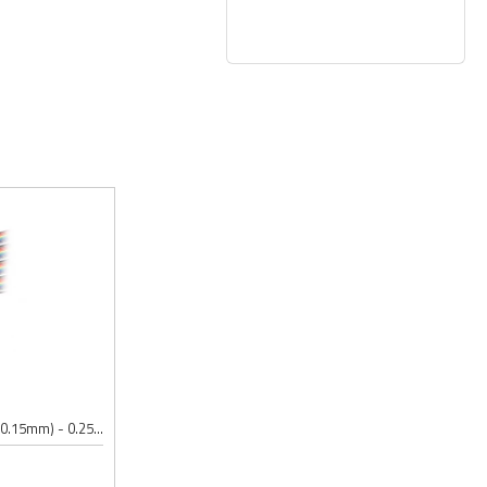
Broj provodnika: 10; Presek: 10 x 14(0.15mm) - 0.25mm²; Otpor provodnika: 77W/km; Maksimalni radni napon: 300V; Maksimalna jačina struje: 2.4A; Spoljni prečnik provodnika sa izolacijom: 1.4mm; Radna temperatura: od -10 do +70°C; U...