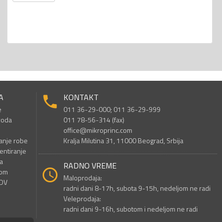
A
KONTAKT
e
011 36-29-000; 011 36-29-999
voda
011 78-56-314 (fax)
office@mikroprinc.com
anje robe
Kralja Milutina 31, 11000 Beograd, Srbija
entiranje
a
RADNO VREME
nom
Maloprodaja:
PDV
radni dani 8-17h, subota 9-15h, nedeljom ne radi
Veleprodaja:
radni dani 9-16h, subotom i nedeljom ne radi