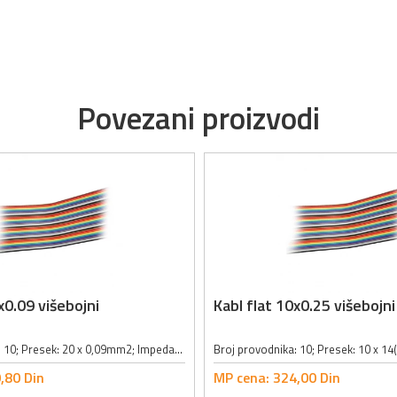
Povezani proizvodi
x0.09 višebojni
Kabl flat 10x0.25 višebojni
Broj provodnika: 10; Presek: 20 x 0,09mm2; Impedansa: 108Ohm; Maksimalni radni napon: 300V; Maksimalna jačina struje: 1A; Spoljni prečnik provodnika sa izolacijom: 1.27mm; Radna temperatura: od -20...+80°C; U boji
,
80
Din
MP cena:
324,
00
Din