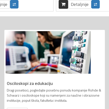
jnije
Detaljnije
Osciloskopi za edukaciju
Dragi posetioci, pogledajte posebnu ponudu kompanije Rohde &
Schwarz i osciloskope koji su namenjeni za naučne i obrazovne
institucije, poput škola, fakulteta i instituta.