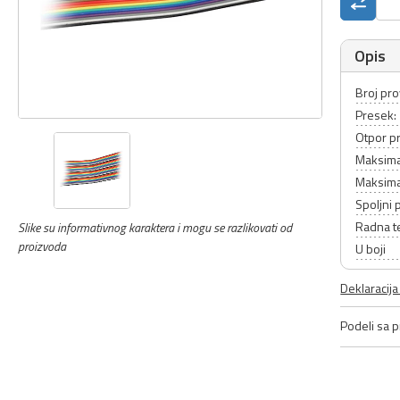
Opis
Broj pr
Presek:
Otpor p
Maksima
Maksimal
Spoljni 
Radna t
Slike su informativnog karaktera i mogu se razlikovati od
proizvoda
U boji
Deklaracij
Podeli sa pr