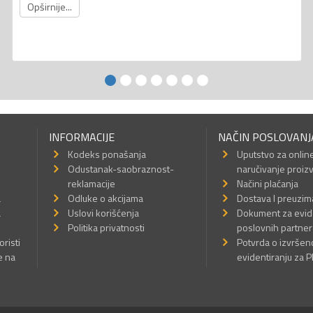
Opširnije...
INFORMACIJE
NAČIN POSLOVANJ
Kodeks ponašanja
Uputstvo za onlin
Odustanak-saobraznost-
naručivanje proiz
reklamacije
Načini plaćanja
a
Odluke o akcijama
Dostava I preuzim
a
Uslovi korišćenja
Dokument za evid
Politika privatnosti
poslovnih partner
oristi
Potvrda o izvrše
e na
evidentiranju za 