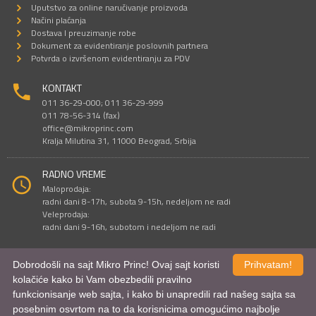
Uputstvo za online naručivanje proizvoda
Načini plaćanja
Dostava I preuzimanje robe
Dokument za evidentiranje poslovnih partnera
Potvrda o izvršenom evidentiranju za PDV
KONTAKT
011 36-29-000; 011 36-29-999
011 78-56-314 (fax)
office@mikroprinc.com
Kralja Milutina 31, 11000 Beograd, Srbija
RADNO VREME
Maloprodaja:
radni dani 8-17h, subota 9-15h, nedeljom ne radi
Veleprodaja:
radni dani 9-16h, subotom i nedeljom ne radi
Dobrodošli na sajt Mikro Princ! Ovaj sajt koristi
Prihvatam!
Sve cene su iskazane u dinarima. PDV je uračunat u cenu.
kolačiće kako bi Vam obezbedili pravilno
© Mikro Princ 1999 - 2026. Sva prava su zadržana.
funkcionisanje web sajta, i kako bi unapredili rad našeg sajta sa
Kreirao
*nbgcreator
|
Izdrada Internet prodavnice
,
Izrada sajta
i
mobilnih
aplikacija
i
SEO optimizacija
posebnim osvrtom na to da korisnicima omogućimo najbolje