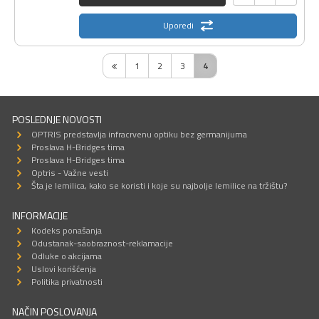
Uporedi
1
2
3
4
POSLEDNJE NOVOSTI
OPTRIS predstavlja infracrvenu optiku bez germanijuma
Proslava H-Bridges tima
Proslava H-Bridges tima
Optris - Važne vesti
Šta je lemilica, kako se koristi i koje su najbolje lemilice na tržištu?
INFORMACIJE
Kodeks ponašanja
Odustanak-saobraznost-reklamacije
Odluke o akcijama
Uslovi korišćenja
Politika privatnosti
NAČIN POSLOVANJA