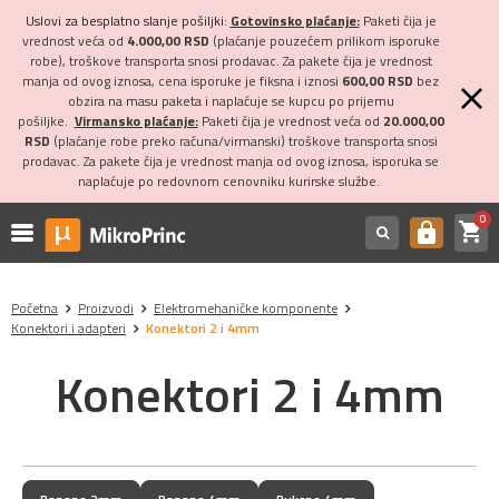
Uslovi za besplatno slanje pošiljki:
Gotovinsko plaćanje:
Paketi čija je
vrednost veća od
4.000,00 RSD
(plaćanje pouzećem prilikom isporuke
robe), troškove transporta snosi prodavac. Za pakete čija je vrednost
manja od ovog iznosa, cena isporuke je fiksna i iznosi
600,00 RSD
bez
obzira na masu paketa i naplaćuje se kupcu po prijemu
pošiljke.
Virmansko plaćanje:
Paketi čija je vrednost veća od
20.000,00
RSD
(plaćanje robe preko računa/virmanski) troškove transporta snosi
prodavac. Za pakete čija je vrednost manja od ovog iznosa, isporuka se
naplaćuje po redovnom cenovniku kurirske službe.
0
shopping_cart
https
Početna
Proizvodi
Elektromehaničke komponente
Konektori i adapteri
Konektori 2 i 4mm
Konektori 2 i 4mm