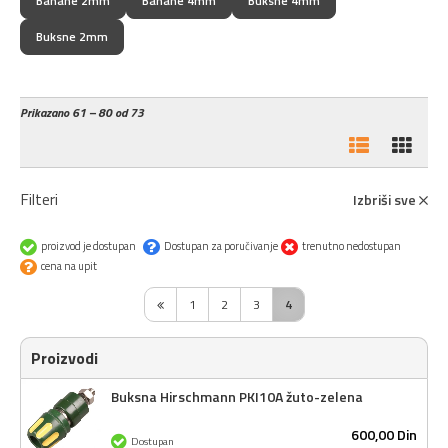
Banane 2mm
Banane 4mm
Buksne 4mm
Buksne 2mm
Prikazano
61 – 80 od 73
Filteri
Izbriši sve
proizvod je dostupan
Dostupan za poručivanje
trenutno nedostupan
cena na upit
1
2
3
4
Proizvodi
Buksna Hirschmann PKI10A žuto-zelena
600,
00
Din
Dostupan