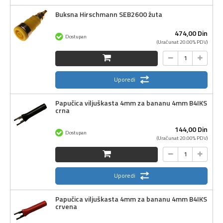
Buksna Hirschmann SEB2600 žuta
474,
00
Din
Dostupan
(Uračunat 20.00% PDV)
Uporedi
Papučica viljuškasta 4mm za bananu 4mm B4IKS
crna
144,
00
Din
Dostupan
(Uračunat 20.00% PDV)
Uporedi
Papučica viljuškasta 4mm za bananu 4mm B4IKS
crvena