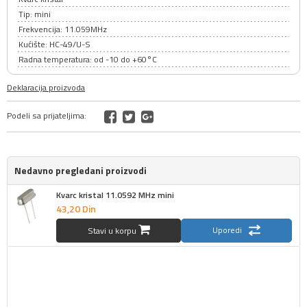
Tip: mini
Frekvencija: 11.059MHz
Kućište: HC-49/U-S
Radna temperatura: od -10 do +60°C
Deklaracija proizvoda
Podeli sa prijateljima:
Nedavno pregledani proizvodi
Kvarc kristal 11.0592 MHz mini
43,
20
Din
Uporedi
Stavi u korpu