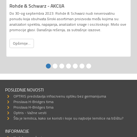
Rohde & Schwarz - AKCIJA
Do 30-og septembra 2023. Rohde & Schwarz nudi neverovatnu
ponudu koja obuhvata široki asortiman proizvoda među kojima su:
analizatori spektra, napajanja, analizatori snage i osciloskopi. Moto ove
promocije glasi: Današnja rešenja, za sutrašnje izazove.
Opširnije...
POSLEDNJE NOVOSTI
OPTRIS predstavlja infracrvenu optiku bez germanijuma
Proslava H-Bridges tima
Proslava H-Bridges tima
Optris - Važne vesti
Šta je lemilica, kako se koristi i koje su najbolje lemilice na tržištu?
INFORMACIJE