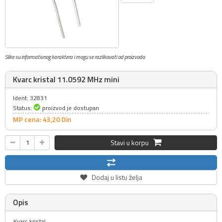
Slike su informativnog karaktera i mogu se razlikovati od proizvoda
Kvarc kristal 11.0592 MHz mini
Ident: 32831
Status:
proizvod je dostupan
MP cena: 43,
20
Din
Stavi u korpu
Dodaj u listu želja
Opis
Kvarc kristal