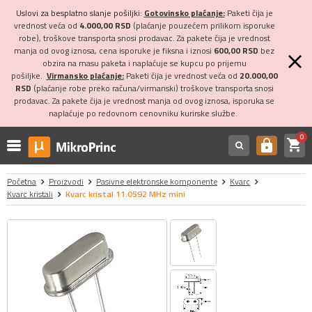
Uslovi za besplatno slanje pošiljki:
Gotovinsko plaćanje:
Paketi čija je
vrednost veća od
4.000,00 RSD
(plaćanje pouzećem prilikom isporuke
robe), troškove transporta snosi prodavac. Za pakete čija je vrednost
manja od ovog iznosa, cena isporuke je fiksna i iznosi
600,00 RSD
bez
obzira na masu paketa i naplaćuje se kupcu po prijemu
pošiljke.
Virmansko plaćanje:
Paketi čija je vrednost veća od
20.000,00
RSD
(plaćanje robe preko računa/virmanski) troškove transporta snosi
prodavac. Za pakete čija je vrednost manja od ovog iznosa, isporuka se
naplaćuje po redovnom cenovniku kurirske službe.
0
shopping_cart
https
Početna
Proizvodi
Pasivne elektronske komponente
Kvarc
Kvarc kristali
Kvarc kristal 11.0592 MHz mini