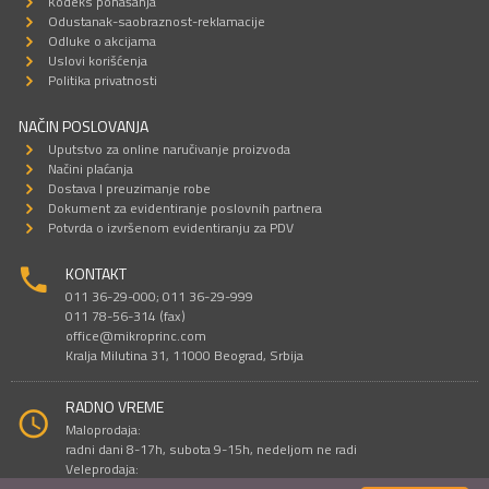
Kodeks ponašanja
Odustanak-saobraznost-reklamacije
Odluke o akcijama
Uslovi korišćenja
Politika privatnosti
NAČIN POSLOVANJA
Uputstvo za online naručivanje proizvoda
Načini plaćanja
Dostava I preuzimanje robe
Dokument za evidentiranje poslovnih partnera
Potvrda o izvršenom evidentiranju za PDV
KONTAKT
011 36-29-000; 011 36-29-999
011 78-56-314 (fax)
office@mikroprinc.com
Kralja Milutina 31, 11000 Beograd, Srbija
RADNO VREME
Maloprodaja:
radni dani 8-17h, subota 9-15h, nedeljom ne radi
Veleprodaja:
radni dani 9-16h, subotom i nedeljom ne radi