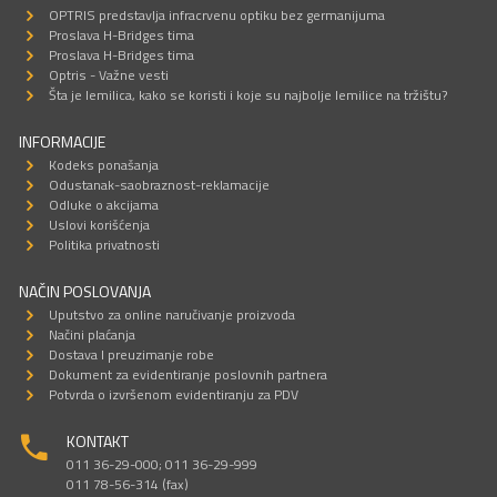
OPTRIS predstavlja infracrvenu optiku bez germanijuma
Proslava H-Bridges tima
Proslava H-Bridges tima
Optris - Važne vesti
Šta je lemilica, kako se koristi i koje su najbolje lemilice na tržištu?
INFORMACIJE
Kodeks ponašanja
Odustanak-saobraznost-reklamacije
Odluke o akcijama
Uslovi korišćenja
Politika privatnosti
NAČIN POSLOVANJA
Uputstvo za online naručivanje proizvoda
Načini plaćanja
Dostava I preuzimanje robe
Dokument za evidentiranje poslovnih partnera
Potvrda o izvršenom evidentiranju za PDV
KONTAKT
011 36-29-000; 011 36-29-999
011 78-56-314 (fax)