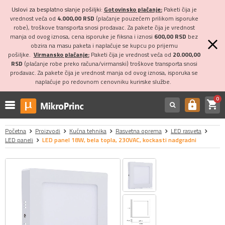
Uslovi za besplatno slanje pošiljki:
Gotovinsko plaćanje:
Paketi čija je
vrednost veća od
4.000,00 RSD
(plaćanje pouzećem prilikom isporuke
robe), troškove transporta snosi prodavac. Za pakete čija je vrednost
manja od ovog iznosa, cena isporuke je fiksna i iznosi
600,00 RSD
bez
obzira na masu paketa i naplaćuje se kupcu po prijemu
pošiljke.
Virmansko plaćanje:
Paketi čija je vrednost veća od
20.000,00
RSD
(plaćanje robe preko računa/virmanski) troškove transporta snosi
prodavac. Za pakete čija je vrednost manja od ovog iznosa, isporuka se
naplaćuje po redovnom cenovniku kurirske službe.
0
shopping_cart
https
Početna
Proizvodi
Kućna tehnika
Rasvetna oprema
LED rasveta
LED paneli
LED panel 18W, bela topla, 230VAC, kockasti nadgradni