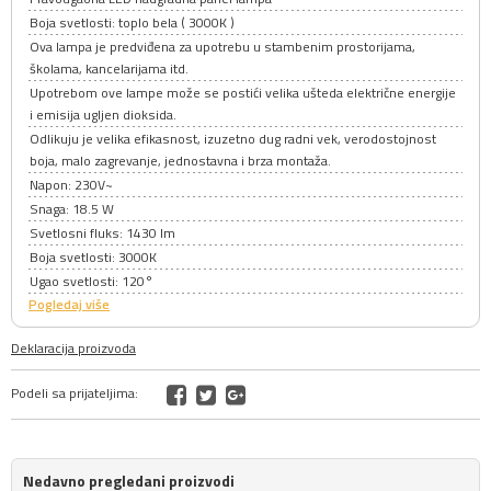
Boja svetlosti: toplo bela ( 3000K )
Ova lampa je predviđena za upotrebu u stambenim prostorijama,
školama, kancelarijama itd.
Upotrebom ove lampe može se postići velika ušteda električne energije
i emisija ugljen dioksida.
Odlikuju je velika efikasnost, izuzetno dug radni vek, verodostojnost
boja, malo zagrevanje, jednostavna i brza montaža.
Napon: 230V~
Snaga: 18.5 W
Svetlosni fluks: 1430 lm
Boja svetlosti: 3000K
Ugao svetlosti: 120°
Pogledaj više
Deklaracija proizvoda
Podeli sa prijateljima:
Nedavno pregledani proizvodi