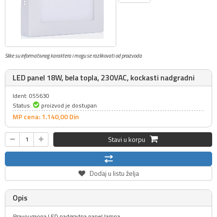
Slike su informativnog karaktera i mogu se razlikovati od proizvoda
LED panel 18W, bela topla, 230VAC, kockasti nadgradni
Ident: 055630
Status:
proizvod je dostupan
MP cena: 1.140,
00
Din
Stavi u korpu
Dodaj u listu želja
Opis
Pravougaona LED nadgradna panel lampa