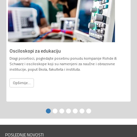
Osciloskopi za edukaciju
Dragi posetioci, pogledajte posebnu ponudu kompanije Rohde &
Schwarz i osciloskope koji su namenjeni za naučne i obrazovne
institucije, poput škola, fakulteta i instituta.
Opširnije...
POSLEDNJE NOVOSTI