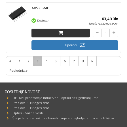
4053 SMD
63,
48
Din
Dostupan
(Uračunat 20.00% PDV)
Uporedi
1
2
3
4
5
6
7
8
Poslednja
POSLEDNJE NOVOSTI
OPTRIS predstavlja infracrvenu optiku bez germanijuma
Proslava H-Bridges tima
Proslava H-Bridges tima
Optris - Važne vesti
Šta je lemilica, kako se koristi i koje su najbolje lemilice na tržištu?