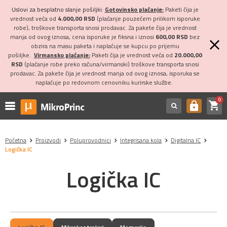
Uslovi za besplatno slanje pošiljki:
Gotovinsko plaćanje:
Paketi čija je
vrednost veća od
4.000,00 RSD
(plaćanje pouzećem prilikom isporuke
robe), troškove transporta snosi prodavac. Za pakete čija je vrednost
manja od ovog iznosa, cena isporuke je fiksna i iznosi
600,00 RSD
bez
obzira na masu paketa i naplaćuje se kupcu po prijemu
pošiljke.
Virmansko plaćanje:
Paketi čija je vrednost veća od
20.000,00
RSD
(plaćanje robe preko računa/virmanski) troškove transporta snosi
prodavac. Za pakete čija je vrednost manja od ovog iznosa, isporuka se
naplaćuje po redovnom cenovniku kurirske službe.
0
shopping_cart
https
Početna
Proizvodi
Poluprovodnici
Integrisana kola
Digitalna IC
Logička IC
Logička IC