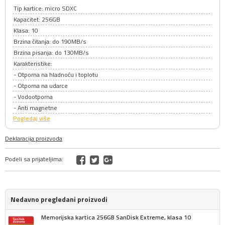
Tip kartice: micro SDXC
Kapacitet: 256GB
Klasa: 10
Brzina čitanja: do 190MB/s
Brzina pisanja: do 130MB/s
Karakteristike:
- Otporna na hladnoću i toplotu
- Otporna na udarce
- Vodootporna
- Anti magnetne
Pogledaj više
Deklaracija proizvoda
Podeli sa prijateljima:
Nedavno pregledani proizvodi
Memorijska kartica 256GB SanDisk Extreme, klasa 10