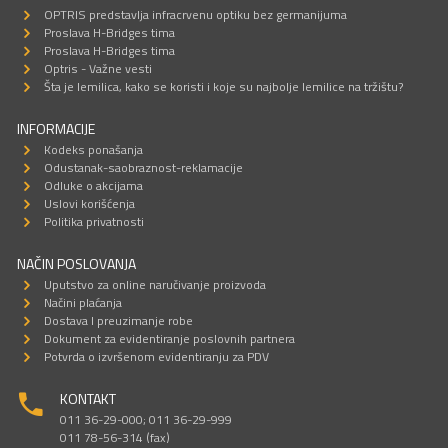
OPTRIS predstavlja infracrvenu optiku bez germanijuma
Proslava H-Bridges tima
Proslava H-Bridges tima
Optris - Važne vesti
Šta je lemilica, kako se koristi i koje su najbolje lemilice na tržištu?
INFORMACIJE
Kodeks ponašanja
Odustanak-saobraznost-reklamacije
Odluke o akcijama
Uslovi korišćenja
Politika privatnosti
NAČIN POSLOVANJA
Uputstvo za online naručivanje proizvoda
Načini plaćanja
Dostava I preuzimanje robe
Dokument za evidentiranje poslovnih partnera
Potvrda o izvršenom evidentiranju za PDV
KONTAKT
011 36-29-000; 011 36-29-999
011 78-56-314 (fax)