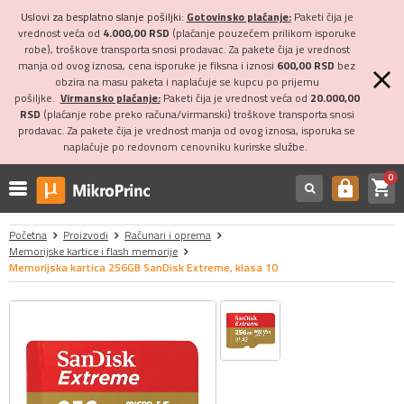
Uslovi za besplatno slanje pošiljki:
Gotovinsko plaćanje:
Paketi čija je
vrednost veća od
4.000,00 RSD
(plaćanje pouzećem prilikom isporuke
robe), troškove transporta snosi prodavac. Za pakete čija je vrednost
manja od ovog iznosa, cena isporuke je fiksna i iznosi
600,00 RSD
bez
obzira na masu paketa i naplaćuje se kupcu po prijemu
pošiljke.
Virmansko plaćanje:
Paketi čija je vrednost veća od
20.000,00
RSD
(plaćanje robe preko računa/virmanski) troškove transporta snosi
prodavac. Za pakete čija je vrednost manja od ovog iznosa, isporuka se
naplaćuje po redovnom cenovniku kurirske službe.
0
shopping_cart
https
Početna
Proizvodi
Računari i oprema
Memorijske kartice i flash memorije
Memorijska kartica 256GB SanDisk Extreme, klasa 10