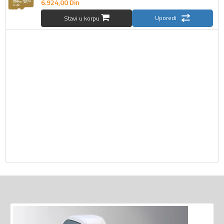
6.924,
00
Din
Uporedi
Stavi u korpu