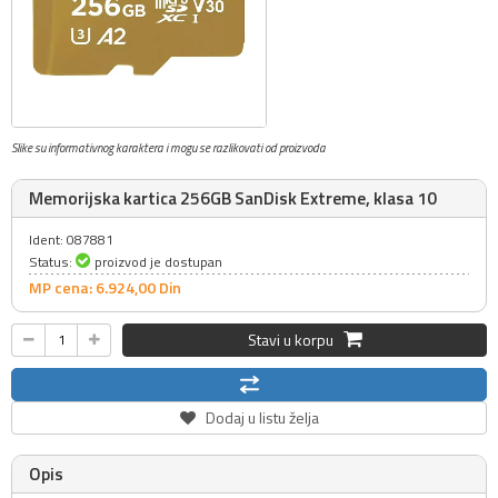
Slike su informativnog karaktera i mogu se razlikovati od proizvoda
Memorijska kartica 256GB SanDisk Extreme, klasa 10
Ident: 087881
Status:
proizvod je dostupan
MP cena: 6.924,
00
Din
Stavi u korpu
Dodaj u listu želja
Opis