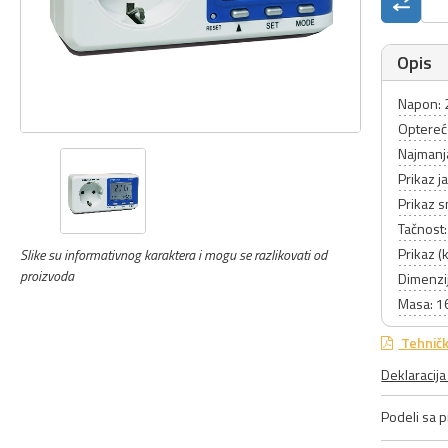
Opis
Napon: 
Optereć
Najmanj
Prikaz j
Prikaz 
Tačnost
Prikaz 
Slike su informativnog karaktera i mogu se razlikovati od
proizvoda
Dimenzi
Masa: 1
Tehničk
Deklaracij
Podeli sa pr