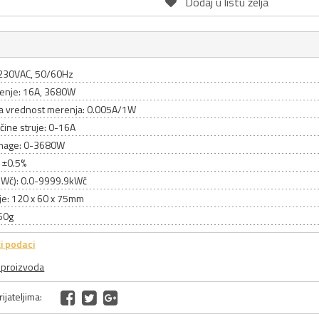
Dodaj u listu želja
230VAC, 50/60Hz
enje: 16A, 3680W
a vrednost merenja: 0.005A/1W
ačine struje: 0-16A
snage: 0-3680W
: ±0.5%
(kWč): 0.0-9999.9kWč
je: 120 x 60 x 75mm
60g
i podaci
a proizvoda
ijateljima: