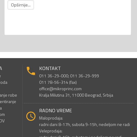
Opširnije...
A
KONTAKT
e
011 36-29-000; 011 36-29-999
voda
011 78-56-314 (fax)
office@mikroprinc.com
anje robe
Kralja Milutina 31, 11000 Beograd, Srbija
entiranje
a
RADNO VREME
nom
Maloprodaja:
PDV
radni dani 8-17h, subota 9-15h, nedeljom ne radi
Veleprodaja: