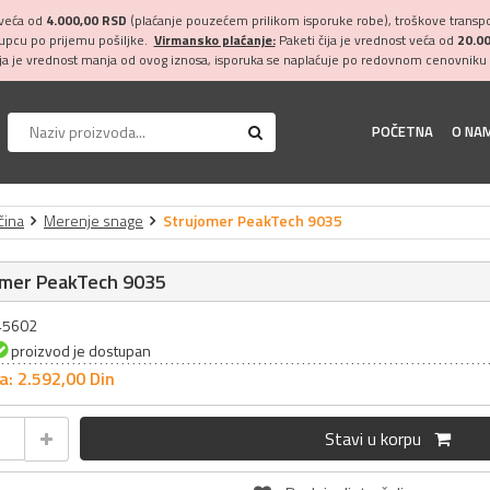
 veća od
4.000,00 RSD
(plaćanje pouzećem prilikom isporuke robe), troškove transpor
kupcu po prijemu pošiljke.
Virmansko plaćanje:
Paketi čija je vrednost veća od
20.0
ija je vrednost manja od ovog iznosa, isporuka se naplaćuje po redovnom cenovniku 
POČETNA
O NA
čina
Merenje snage
Strujomer PeakTech 9035
omer PeakTech 9035
045602
proizvod je dostupan
a: 2.592,
00
Din
Stavi u korpu