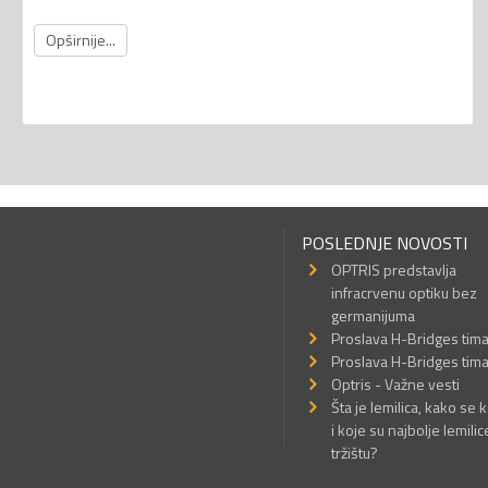
Opširnije...
POSLEDNJE NOVOSTI
OPTRIS predstavlja
infracrvenu optiku bez
germanijuma
Proslava H-Bridges tim
Proslava H-Bridges tim
Optris - Važne vesti
Šta je lemilica, kako se k
i koje su najbolje lemilic
tržištu?