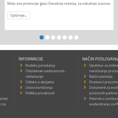
Moto ove promocije glasi: Današnja rešenja, za sutrašnje izazove.
Opširnije...
INFORMACIJE
NAČIN POSLOVANJ
Kodeks ponašanja
Uputstvo za onlin
Odustanak-saobraznost-
naručivanje proiz
reklamacije
Načini plaćanja
a
Odluke o akcijama
Dostava I preuzim
a
Uslovi korišćenja
Dokument za evid
Politika privatnosti
poslovnih partner
oristi
Potvrda o izvrše
e na
evidentiranju za 