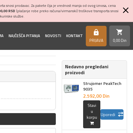
ta snosi prodavac. Za pakete čija je vrednost manja od ovog iznosa, cena
00,00 RSD
(plaćanje robe preko računa/virmanski) troškove transporta snosi
kurirske službe.
shopping_cart
https
MA
NAJČEŠĆA PITANJA
NOVOSTI
KONTAKT
PRIJAVA
0,
00
Din
Nedavno pregledani
proizvodi
Strujomer PeakTech
9035
2.592,
00
Din
Stavi
u
Uporedi
korpu