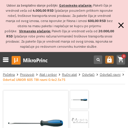
Uslovi za besplatno slanje pošiljki:
Gotovinsko plaćanje:
Paketi čija je
vrednost veća od
4.000,00 RSD
(plaćanje pouzećem prilikom isporuke
robe), troškove transporta snosi prodavac. Za pakete čija je vrednost
manja od ovog iznosa, cena isporuke je fiksna i iznosi
600,00 RSD
bez
obzira na masu paketa i naplaćuje se kupcu po prijemu
pošiljke.
Virmansko plaćanje:
Paketi čija je vrednost veća od
20.000,00
RSD
(plaćanje robe preko računa/virmanski) troškove transporta snosi
prodavac. Za pakete čija je vrednost manja od ovog iznosa, isporuka se
naplaćuje po redovnom cenovniku kurirske službe.
0
shopping_cart
https
Početna
Proizvodi
Alat i pribor
Ručni alat
Odvrtači
Odvrtači ravni
Odvrtač UNIOR 605 TBI ravni 0.4x2.5x75