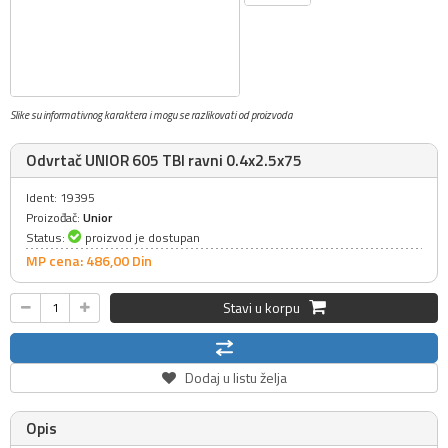
Slike su informativnog karaktera i mogu se razlikovati od proizvoda
Odvrtač UNIOR 605 TBI ravni 0.4x2.5x75
Ident: 19395
Proizođač:
Unior
Status:
proizvod je dostupan
MP cena: 486,
00
Din
Stavi u korpu
Dodaj u listu želja
Opis