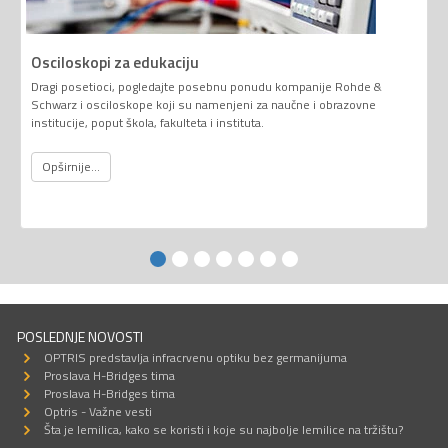
Osciloskopi za edukaciju
Dragi posetioci, pogledajte posebnu ponudu kompanije Rohde &
Schwarz i osciloskope koji su namenjeni za naučne i obrazovne
institucije, poput škola, fakulteta i instituta.
Opširnije...
POSLEDNJE NOVOSTI
OPTRIS predstavlja infracrvenu optiku bez germanijuma
Proslava H-Bridges tima
Proslava H-Bridges tima
Optris - Važne vesti
Šta je lemilica, kako se koristi i koje su najbolje lemilice na tržištu?