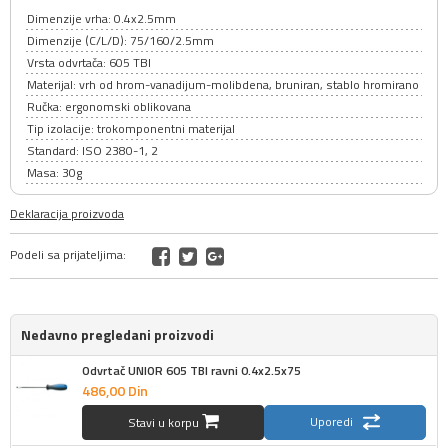
Dimenzije vrha: 0.4x2.5mm
Dimenzije (C/L/D): 75/160/2.5mm
Vrsta odvrtača: 605 TBI
Materijal: vrh od hrom-vanadijum-molibdena, bruniran, stablo hromirano
Ručka: ergonomski oblikovana
Tip izolacije: trokomponentni materijal
Standard: ISO 2380-1, 2
Masa: 30g
Deklaracija proizvoda
Podeli sa prijateljima:
Nedavno pregledani proizvodi
Odvrtač UNIOR 605 TBI ravni 0.4x2.5x75
486,
00
Din
Uporedi
Stavi u korpu