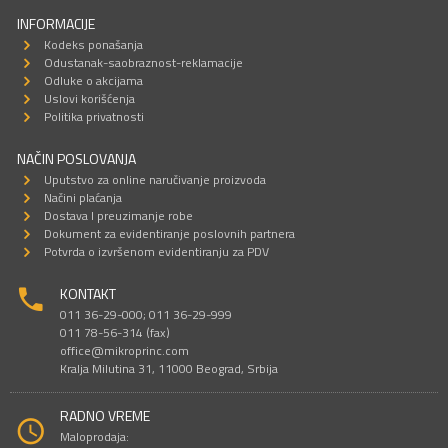
INFORMACIJE
Kodeks ponašanja
Odustanak-saobraznost-reklamacije
Odluke o akcijama
Uslovi korišćenja
Politika privatnosti
NAČIN POSLOVANJA
Uputstvo za online naručivanje proizvoda
Načini plaćanja
Dostava I preuzimanje robe
Dokument za evidentiranje poslovnih partnera
Potvrda o izvršenom evidentiranju za PDV
KONTAKT
011 36-29-000; 011 36-29-999
011 78-56-314 (fax)
office@mikroprinc.com
Kralja Milutina 31, 11000 Beograd, Srbija
RADNO VREME
Maloprodaja: