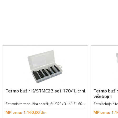
Termo bužir K/STMC2B set 170/1, crni
Termo buži
višebojni
Set crnih termobužira sadrži:; Ø1/32" x 3 15/16": 60 kom; Ø5/64" x 3 15/16": 40 kom; Ø1/8" x 3 15/16": 30 kom; Ø11/64" x 3 15/16": 20 kom; Ø15/64" x 3 15/16": 10 kom; Ø23/64" x 3 15/16": 10 kom;
MP cena:
1.140,
00
Din
MP cena:
1.1