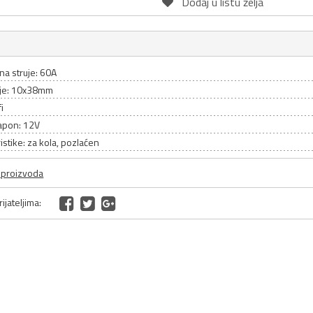
Dodaj u listu želja
ina struje: 60A
je: 10x38mm
fi
apon: 12V
istike: za kola, pozlaćen
a proizvoda
ijateljima: