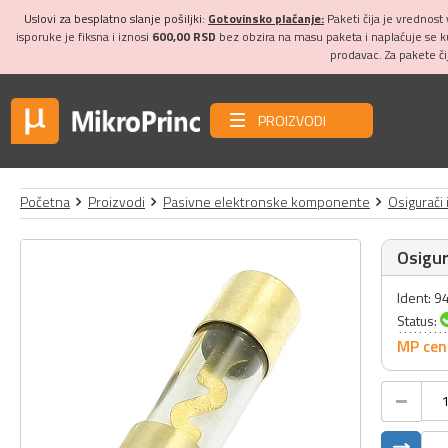
Uslovi za besplatno slanje pošiljki:
Gotovinsko plaćanje:
Paketi čija je vrednost
isporuke je fiksna i iznosi
600,00 RSD
bez obzira na masu paketa i naplaćuje se 
prodavac. Za pakete č
PROIZVODI
Početna
Proizvodi
Pasivne elektronske komponente
Osigurači 
Osigur
Ident: 9
Status:
MP cen