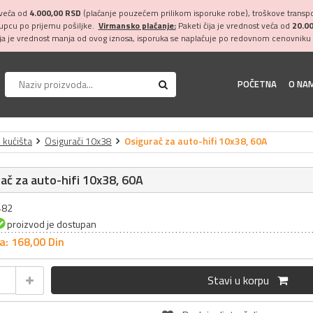
 veća od
4.000,00 RSD
(plaćanje pouzećem prilikom isporuke robe), troškove transpor
kupcu po prijemu pošiljke.
Virmansko plaćanje:
Paketi čija je vrednost veća od
20.0
ija je vrednost manja od ovog iznosa, isporuka se naplaćuje po redovnom cenovniku 
POČETNA
O NA
i kućišta
Osigurači 10x38
Osigurač za auto-hifi 10x38, 60A
ač za auto-hifi 10x38, 60A
482
proizvod je dostupan
a: 168,
00
Din
Stavi u korpu