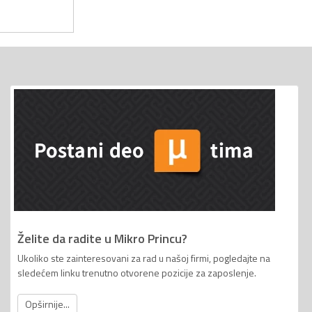
Želite da radite u Mikro Princu?
Ukoliko ste zainteresovani za rad u našoj firmi, pogledajte na
sledećem linku trenutno otvorene pozicije za zaposlenje.
Opširnije...