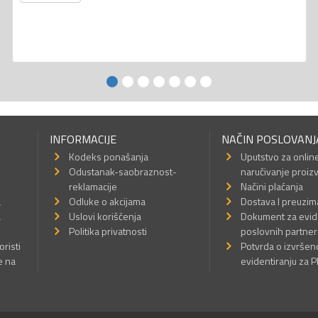
INFORMACIJE
NAČIN POSLOVANJ
Kodeks ponašanja
Uputstvo za onlin
Odustanak-saobraznost-
naručivanje proiz
reklamacije
Načini plaćanja
a
Odluke o akcijama
Dostava I preuzim
a
Uslovi korišćenja
Dokument za evid
Politika privatnosti
poslovnih partner
oristi
Potvrda o izvrše
e na
evidentiranju za 