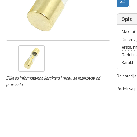
Opis
Max. jač
Dimenzi
Vrsta: hi
Radni n
Karakter
Deklaracij
Slike su informativnog karaktera i mogu se razlikovati od
proizvoda
Podeli sa pr