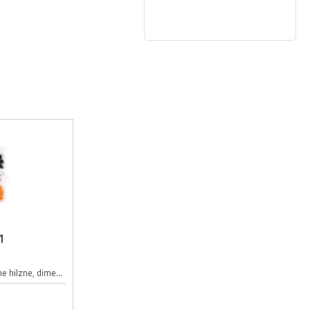
1
Hilzne izolovane set 400; 100 x crvene hilzne, dimenzije: 0.5mm/22awg; 100 x narandžaste hilzne, dimenzije: 0.5mm/22awg; 50 x bele hilzne, dimenzije: 0.75mm/20awg; 50 x zelene hilzne, dimenzije: 1.0mm/18awg; 25 x žute hilzne, dimenzije:...