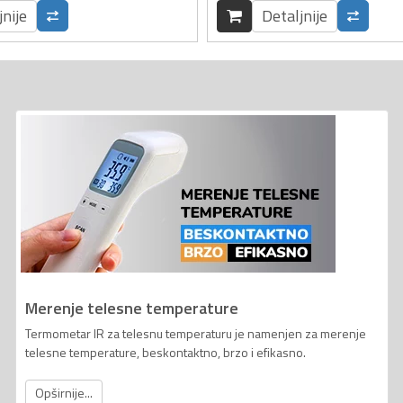
jnije
Detaljnije
Merenje telesne temperature
Termometar IR za telesnu temperaturu je namenjen za merenje
telesne temperature, beskontaktno, brzo i efikasno.
Opširnije...