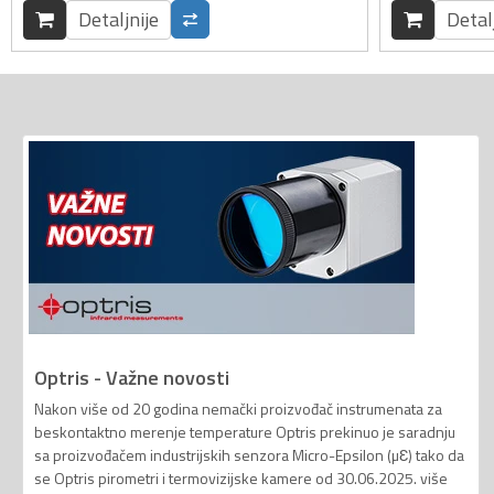
Detaljnije
Detal
Optris - Važne novosti
Nakon više od 20 godina nemački proizvođač instrumenata za
beskontaktno merenje temperature Optris prekinuo je saradnju
sa proizvođačem industrijskih senzora Micro-Epsilon (µƐ) tako da
se Optris pirometri i termovizijske kamere od 30.06.2025. više