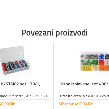
Povezani proizvodi
r K/STMC2 set 170/1,
Hilzne izolovane, set 400/
Set višebojnih termobužira sadrži:; Ø1/32" x 3 15/16": 60 kom; Ø5/64" x 3 15/16": 40 kom; Ø1/8" x 3 15/16": 30 kom; Ø11/64" x 3 15/16": 20 kom; Ø15/64" x 3 15/16": 10 kom; Ø23/64" x 3 15/16": 10 kom;
40,
00
Din
MP cena:
498,
00
Din