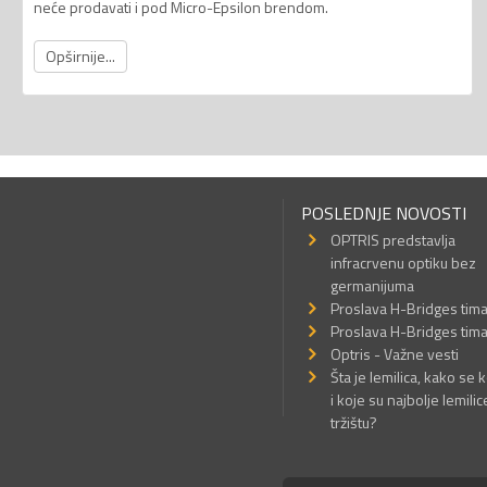
neće prodavati i pod Micro-Epsilon brendom.
Opširnije...
POSLEDNJE NOVOSTI
OPTRIS predstavlja
infracrvenu optiku bez
germanijuma
Proslava H-Bridges tim
Proslava H-Bridges tim
Optris - Važne vesti
Šta je lemilica, kako se k
i koje su najbolje lemilic
tržištu?