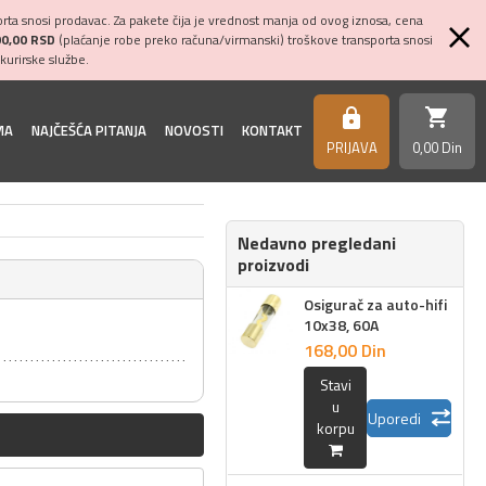
ta snosi prodavac. Za pakete čija je vrednost manja od ovog iznosa, cena
00,00 RSD
(plaćanje robe preko računa/virmanski) troškove transporta snosi
kurirske službe.
shopping_cart
https
MA
NAJČEŠĆA PITANJA
NOVOSTI
KONTAKT
PRIJAVA
0,
00
Din
Nedavno pregledani
proizvodi
Osigurač za auto-hifi
10x38, 60A
168,
00
Din
Stavi
u
Uporedi
korpu