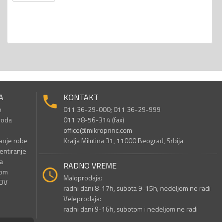
A
KONTAKT
e
011 36-29-000; 011 36-29-999
voda
011 78-56-314 (fax)
office@mikroprinc.com
anje robe
Kralja Milutina 31, 11000 Beograd, Srbija
entiranje
a
RADNO VREME
nom
Maloprodaja:
PDV
radni dani 8-17h, subota 9-15h, nedeljom ne radi
Veleprodaja:
radni dani 9-16h, subotom i nedeljom ne radi