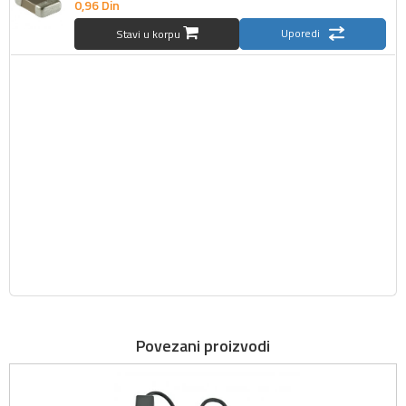
0,
96
Din
Uporedi
Stavi u korpu
Povezani proizvodi