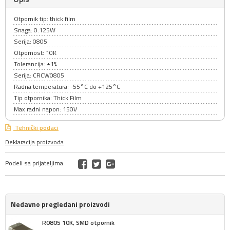
Otpornik tip: thick film
Snaga: 0.125W
Serija: 0805
Otpornost: 10K
Tolerancija: ±1%
Serija: CRCW0805
Radna temperatura: -55°C do +125°C
Tip otpornika: Thick Film
Max radni napon: 150V
Tehnički podaci
Deklaracija proizvoda
Podeli sa prijateljima:
Nedavno pregledani proizvodi
R0805 10K, SMD otpornik