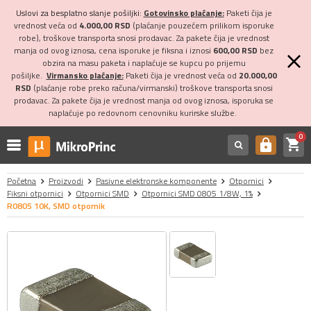
Uslovi za besplatno slanje pošiljki:
Gotovinsko plaćanje:
Paketi čija je
vrednost veća od
4.000,00 RSD
(plaćanje pouzećem prilikom isporuke
robe), troškove transporta snosi prodavac. Za pakete čija je vrednost
manja od ovog iznosa, cena isporuke je fiksna i iznosi
600,00 RSD
bez
obzira na masu paketa i naplaćuje se kupcu po prijemu
pošiljke.
Virmansko plaćanje:
Paketi čija je vrednost veća od
20.000,00
RSD
(plaćanje robe preko računa/virmanski) troškove transporta snosi
prodavac. Za pakete čija je vrednost manja od ovog iznosa, isporuka se
naplaćuje po redovnom cenovniku kurirske službe.
0
shopping_cart
https
Početna
Proizvodi
Pasivne elektronske komponente
Otpornici
Fiksni otpornici
Otpornici SMD
Otpornici SMD 0805 1/8W, 1%
R0805 10K, SMD otpornik