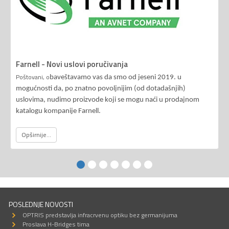
Farnell - Novi uslovi poručivanja
Poštovani, o
baveštavamo vas da smo od jeseni 2019. u
mogućnosti da, po znatno povoljnijim (od dotadašnjih)
uslovima, nudimo proizvode koji se mogu naći u prodajnom
katalogu kompanije Farnell.
Opširnije...
POSLEDNJE NOVOSTI
OPTRIS predstavlja infracrvenu optiku bez germanijuma
Proslava H-Bridges tima