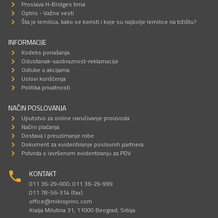
Proslava H-Bridges tima
Optris - Važne vesti
Šta je lemilica, kako se koristi i koje su najbolje lemilice na tržištu?
INFORMACIJE
Kodeks ponašanja
Odustanak-saobraznost-reklamacije
Odluke o akcijama
Uslovi korišćenja
Politika privatnosti
NAČIN POSLOVANJA
Uputstvo za online naručivanje proizvoda
Načini plaćanja
Dostava I preuzimanje robe
Dokument za evidentiranje poslovnih partnera
Potvrda o izvršenom evidentiranju za PDV
KONTAKT
011 36-29-000; 011 36-29-999
011 78-56-314 (fax)
office@mikroprinc.com
Kralja Milutina 31, 11000 Beograd, Srbija