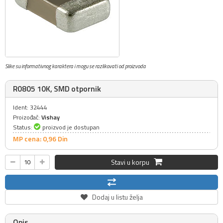
Slike su informativnog karaktera i mogu se razlikovati od proizvoda
R0805 10K, SMD otpornik
Ident: 32444
Proizođač:
Vishay
Status:
proizvod je dostupan
MP cena: 0,
96
Din
Stavi u korpu
Dodaj u listu želja
Opis