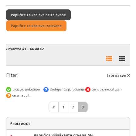
Papučice za kablove neizolovane
Papučice za kablove izolovane
Prikazano
41 – 60 od 47
Filteri
Izbriši sve
proizvod je dostupan
Dostupan za poručivanje
trenutno nedostupan
cena na upit
1
2
3
Proizvodi
Papučica viljuškasta crvena M4