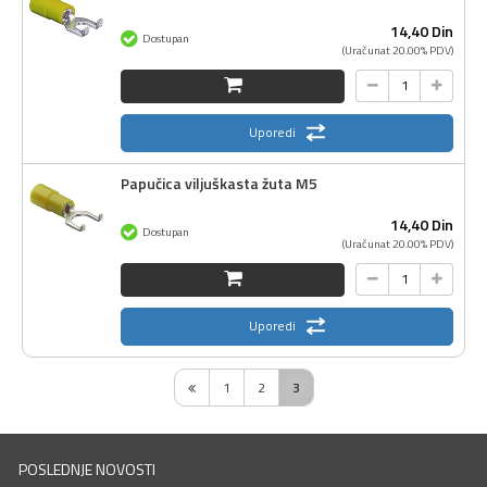
14,
40
Din
Dostupan
(Uračunat 20.00% PDV)
Uporedi
Papučica viljuškasta žuta M5
14,
40
Din
Dostupan
(Uračunat 20.00% PDV)
Uporedi
1
2
3
POSLEDNJE NOVOSTI