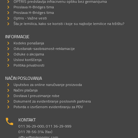
OPTRIS predstavlja infracrvenu optiku bez germanijuma
Proslava H-Bridges tima
Proslava H-Bridges tima
Optris - Važne vesti
Šta je lemilica, kako se koristi i koje su najbolje lemilice na tržištu?
INFORMACIJE
Kodeks ponašanja
Odustanak-saobraznost-reklamacije
Odluke o akcijama
Uslovi korišćenja
Politika privatnosti
NAČIN POSLOVANJA
Uputstvo za online naručivanje proizvoda
Načini plaćanja
Dostava I preuzimanje robe
Dokument za evidentiranje poslovnih partnera
Potvrda o izvršenom evidentiranju za PDV
KONTAKT
011 36-29-000; 011 36-29-999
011 78-56-314 (fax)
office@mikroprinc.com