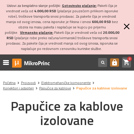
Uslovi za besplatno slanje pošiljki:
Gotovinsko plaćanje:
Paketi čija je
vrednost veća od
4.000,00 RSD
(plaćanje pouzećem prilikom isporuke
robe), troškove transporta snosi prodavac. Za pakete čija je vrednost
manja od ovog iznosa, cena isporuke je fiksna i iznosi
600,00 RSD
bez
obzira na masu paketa i naplaćuje se kupcu po prijemu
pošiljke.
Virmansko plaćanje:
Paketi čija je vrednost veća od
20.000,00
RSD
(plaćanje robe preko računa/virmanski) troškove transporta snosi
prodavac. Za pakete čija je vrednost manja od ovog iznosa, isporuka se
naplaćuje po redovnom cenovniku kurirske službe.
0
shopping_cart
https
Početna
Proizvodi
Elektromehaničke komponente
Konektori i adapteri
Papučice za kablove
Papučice za kablove izolovane
Papučice za kablove
izolovane