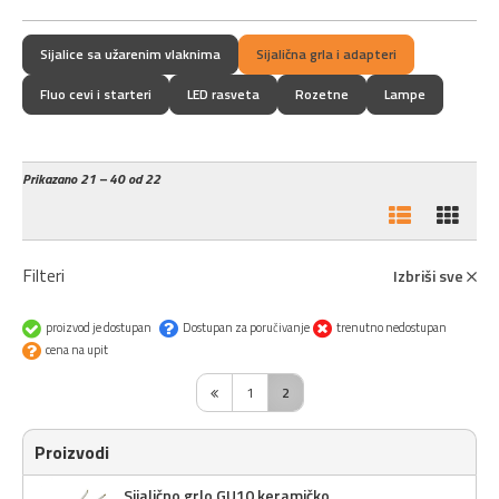
Sijalice sa užarenim vlaknima
Sijalična grla i adapteri
Fluo cevi i starteri
LED rasveta
Rozetne
Lampe
Prikazano
21 – 40 od 22
Filteri
Izbriši sve
proizvod je dostupan
Dostupan za poručivanje
trenutno nedostupan
cena na upit
1
2
Proizvodi
Sijalično grlo GU10 keramičko