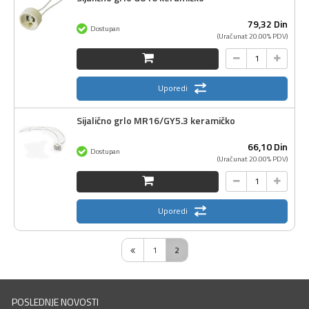
79,
32
Din
Dostupan
(Uračunat 20.00% PDV)
Uporedi
Sijalično grlo MR16/GY5.3 keramičko
66,
10
Din
Dostupan
(Uračunat 20.00% PDV)
Uporedi
1
2
POSLEDNJE NOVOSTI