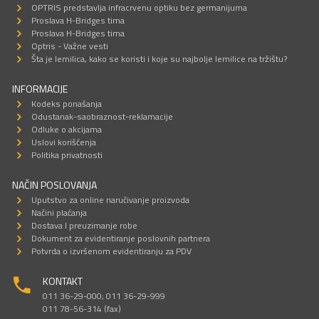
OPTRIS predstavlja infracrvenu optiku bez germanijuma
Proslava H-Bridges tima
Proslava H-Bridges tima
Optris - Važne vesti
Šta je lemilica, kako se koristi i koje su najbolje lemilice na tržištu?
INFORMACIJE
Kodeks ponašanja
Odustanak-saobraznost-reklamacije
Odluke o akcijama
Uslovi korišćenja
Politika privatnosti
NAČIN POSLOVANJA
Uputstvo za online naručivanje proizvoda
Načini plaćanja
Dostava I preuzimanje robe
Dokument za evidentiranje poslovnih partnera
Potvrda o izvršenom evidentiranju za PDV
KONTAKT
011 36-29-000; 011 36-29-999
011 78-56-314 (fax)