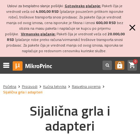
Uslovi za besplatno slanje pošiljki:
Gotovinsko plaćanje:
Paketi čija je
vrednost veća od
4.000,00 RSD
(plaćanje pouzećem prilikom isporuke
robe), troškove transporta snosi prodavac. Za pakete čija je vrednost
manja od ovog iznosa, cena isporuke je fiksna i iznosi
600,00 RSD
bez
obzira na masu paketa i naplaćuje se kupcu po prijemu
pošiljke.
Virmansko plaćanje:
Paketi čija je vrednost veća od
20.000,00
RSD
(plaćanje robe preko računa/virmanski) troškove transporta snosi
prodavac. Za pakete čija je vrednost manja od ovog iznosa, isporuka se
naplaćuje po redovnom cenovniku kurirske službe.
0
shopping_cart
https
Početna
Proizvodi
Kućna tehnika
Rasvetna oprema
Sijalična grla i adapteri
Sijalična grla i
adapteri