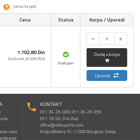
cena na upit
Cena
Status
Korpa / Uporedi
1.702,
80
Din
Dodaj u korpu
(Uračunat 20.00% PDV)
Dostupan
Uporedi
A
KONTAKT
e
011 36-29-000; 011 36-29-999
voda
011 78-56-314 (fax)
office@mikroprinc.com
anje robe
Kralja Milutina 31, 11000 Beograd, Srbija
entiranje