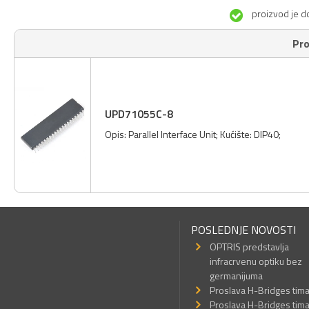
proizvod je d
Pro
UPD71055C-8
Opis: Parallel Interface Unit; Kućište: DIP40;
POSLEDNJE NOVOSTI
OPTRIS predstavlja
infracrvenu optiku bez
germanijuma
Proslava H-Bridges tim
Proslava H-Bridges tim