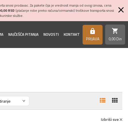
ta snosi prodavac. Za pakete čija je vrednost manja od ovog iznosa, cena
00,00 RSD
(plaćanje robe preko računa/virmanski) troškove transporta snosi
kurirske službe.
shopping_cart
https
MA
NAJČEŠĆA PITANJA
NOVOSTI
KONTAKT
PRIJAVA
0,
00
Din
Izbriši sve