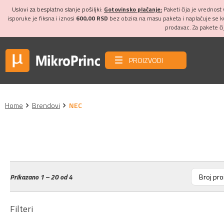
Uslovi za besplatno slanje pošiljki:
Gotovinsko plaćanje:
Paketi čija je vrednost
isporuke je fiksna i iznosi
600,00 RSD
bez obzira na masu paketa i naplaćuje se 
prodavac. Za pakete č
PROIZVODI
Home
Brendovi
NEC
Prikazano
1 – 20 od 4
Filteri