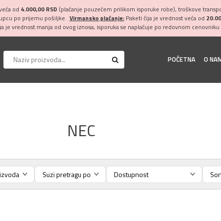
 veća od
4.000,00 RSD
(plaćanje pouzećem prilikom isporuke robe), troškove transpor
kupcu po prijemu pošiljke.
Virmansko plaćanje:
Paketi čija je vrednost veća od
20.0
ija je vrednost manja od ovog iznosa, isporuka se naplaćuje po redovnom cenovniku 
POČETNA
O NA
NEC