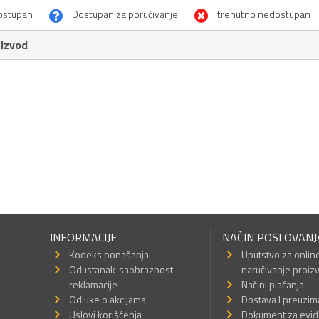
ostupan
Dostupan za poručivanje
trenutno nedostupan
izvod
INFORMACIJE
NAČIN POSLOVANJ
Kodeks ponašanja
Uputstvo za onlin
Odustanak-saobraznost-
naručivanje proiz
reklamacije
Načini plaćanja
a
Odluke o akcijama
Dostava I preuzim
a
Uslovi korišćenja
Dokument za evid