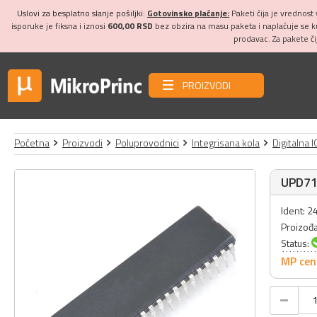
Uslovi za besplatno slanje pošiljki:
Gotovinsko plaćanje:
Paketi čija je vrednost
isporuke je fiksna i iznosi
600,00 RSD
bez obzira na masu paketa i naplaćuje se 
prodavac. Za pakete č
PROIZVODI
Početna
Proizvodi
Poluprovodnici
Integrisana kola
Digitalna I
UPD71
Ident: 
Proizođ
Status:
MP cen