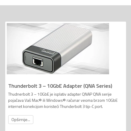
Thunderbolt 3 – 10GbE Adapter (QNA Series)
Thudnerbolt 3 – 10GbE je isplativ adapter QNAP QNA serije
pojačava Vaš Mac® ili Windows® računar veoma brzom 10GbE
internet konekcijom koristeći Thunderbolt 3 tip-C port.
Opširnije...