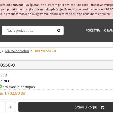
 veća od
4.000,00 RSD
(plaćanje pouzećem prilikom isporuke robe), troškove transpor
kupcu po prijemu pošiljke.
Virmansko plaćanje:
Paketi čija je vrednost veća od
20.0
ija je vrednost manja od ovog iznosa, isporuka se naplaćuje po redovnom cenovniku 
POČETNA
O NA
C
Mikrokontroleri
UPD71055C-8
055C-8
24958
ač:
NEC
proizvod je dostupan
a: 1.702,
80
Din
Stavi u korpu