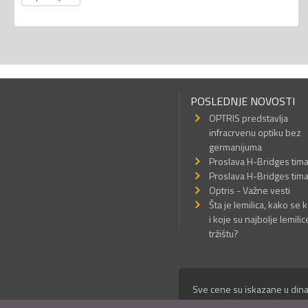
POSLEDNJE NOVOSTI
OPTRIS predstavlja
infracrvenu optiku bez
germanijuma
Proslava H-Bridges tim
Proslava H-Bridges tim
Optris - Važne vesti
Šta je lemilica, kako se k
i koje su najbolje lemilic
tržištu?
Sve cene su iskazane u dina
© Mikro Princ 1999 - 2026. 