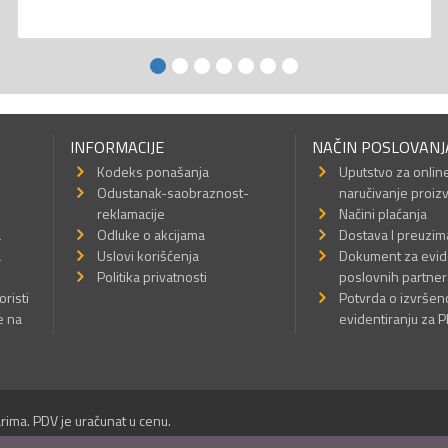
INFORMACIJE
NAČIN POSLOVANJ
Kodeks ponašanja
Uputstvo za onlin
Odustanak-saobraznost-
naručivanje proiz
reklamacije
Načini plaćanja
a
Odluke o akcijama
Dostava I preuzim
a
Uslovi korišćenja
Dokument za evid
Politika privatnosti
poslovnih partner
oristi
Potvrda o izvrše
e na
evidentiranju za 
rima. PDV je uračunat u cenu.
Sva prava su zadržana.