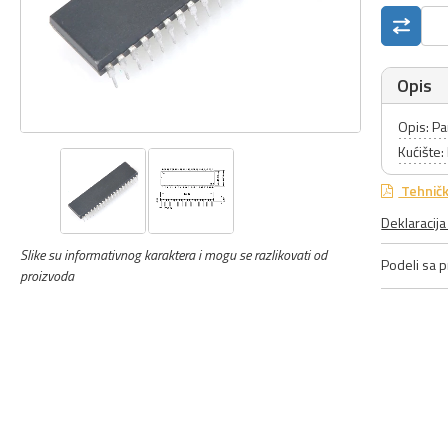
Opis
Opis: Pa
Kućište:
Tehničk
Deklaracij
Slike su informativnog karaktera i mogu se razlikovati od
Podeli sa pr
proizvoda