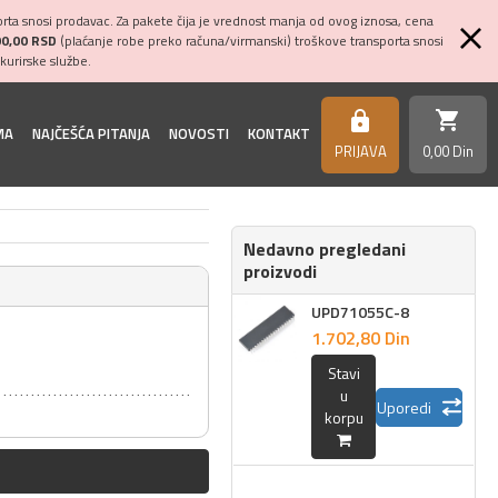
ta snosi prodavac. Za pakete čija je vrednost manja od ovog iznosa, cena
00,00 RSD
(plaćanje robe preko računa/virmanski) troškove transporta snosi
kurirske službe.
shopping_cart
https
MA
NAJČEŠĆA PITANJA
NOVOSTI
KONTAKT
PRIJAVA
0,
00
Din
Nedavno pregledani
proizvodi
UPD71055C-8
1.702,
80
Din
Stavi
u
Uporedi
korpu