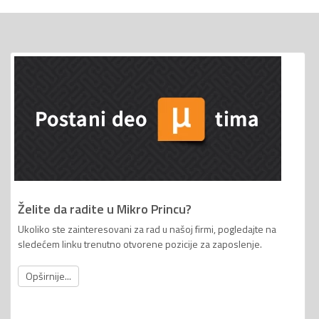
Želite da radite u Mikro Princu?
Ukoliko ste zainteresovani za rad u našoj firmi, pogledajte na
sledećem linku trenutno otvorene pozicije za zaposlenje.
Opširnije...