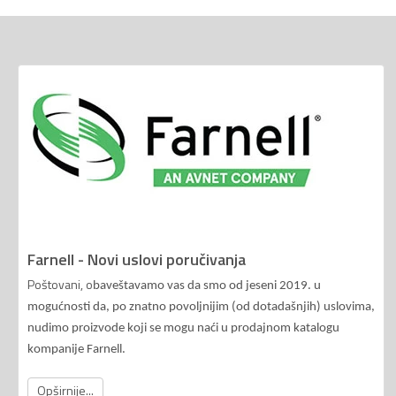
Farnell - Novi uslovi poručivanja
Poštovani, o
baveštavamo vas da smo od jeseni 2019. u
mogućnosti da, po znatno povoljnijim (od dotadašnjih) uslovima,
nudimo proizvode koji se mogu naći u prodajnom katalogu
kompanije Farnell.
Opširnije...