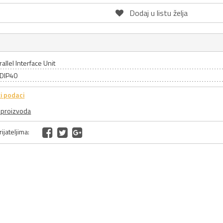
Dodaj u listu želja
rallel Interface Unit
 DIP40
i podaci
a proizvoda
ijateljima: