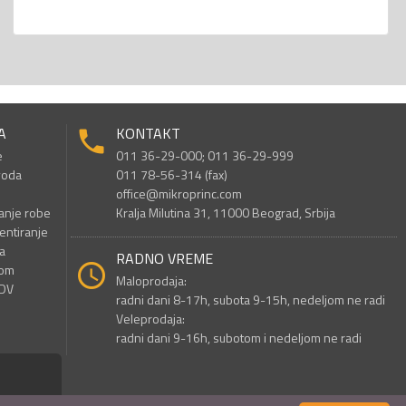
A
KONTAKT
e
011 36-29-000; 011 36-29-999
voda
011 78-56-314 (fax)
office@mikroprinc.com
anje robe
Kralja Milutina 31, 11000 Beograd, Srbija
entiranje
a
RADNO VREME
nom
Maloprodaja:
PDV
radni dani 8-17h, subota 9-15h, nedeljom ne radi
Veleprodaja:
radni dani 9-16h, subotom i nedeljom ne radi