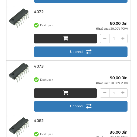
4072
60,
00
Din
Dostupan
(Uračunat 20.00% PDV)
Uporedi
4073
90,
00
Din
Dostupan
(Uračunat 20.00% PDV)
Uporedi
4082
36,
00
Din
Dostupan