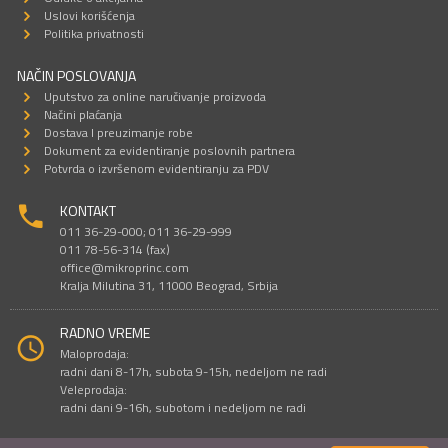
Uslovi korišćenja
Politika privatnosti
NAČIN POSLOVANJA
Uputstvo za online naručivanje proizvoda
Načini plaćanja
Dostava I preuzimanje robe
Dokument za evidentiranje poslovnih partnera
Potvrda o izvršenom evidentiranju za PDV
KONTAKT
011 36-29-000; 011 36-29-999
011 78-56-314 (fax)
office@mikroprinc.com
Kralja Milutina 31, 11000 Beograd, Srbija
RADNO VREME
Maloprodaja:
radni dani 8-17h, subota 9-15h, nedeljom ne radi
Veleprodaja:
radni dani 9-16h, subotom i nedeljom ne radi