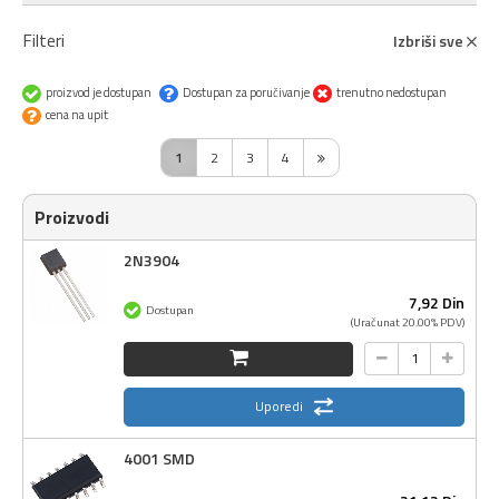
Filteri
Izbriši sve
proizvod je dostupan
Dostupan za poručivanje
trenutno nedostupan
cena na upit
1
2
3
4
Proizvodi
2N3904
7,
92
Din
Dostupan
(Uračunat 20.00% PDV)
Uporedi
4001 SMD