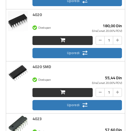
Uporedi
4020
180,
00
Din
Dostupan
(Uračunat 20.00% PDV)
Uporedi
4020 SMD
55,
44
Din
Dostupan
(Uračunat 20.00% PDV)
Uporedi
4023
57,
60
Din