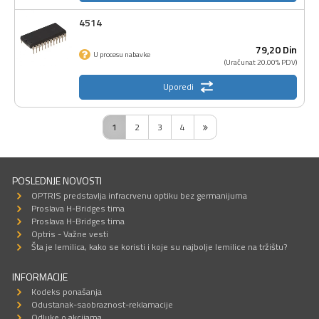
4514
79,
20
Din
U procesu nabavke
(Uračunat 20.00% PDV)
Uporedi
1
2
3
4
POSLEDNJE NOVOSTI
OPTRIS predstavlja infracrvenu optiku bez germanijuma
Proslava H-Bridges tima
Proslava H-Bridges tima
Optris - Važne vesti
Šta je lemilica, kako se koristi i koje su najbolje lemilice na tržištu?
INFORMACIJE
Kodeks ponašanja
Odustanak-saobraznost-reklamacije
Odluke o akcijama