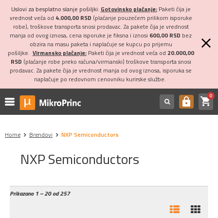
Uslovi za besplatno slanje pošiljki:
Gotovinsko plaćanje:
Paketi čija je
vrednost veća od
4.000,00 RSD
(plaćanje pouzećem prilikom isporuke
robe), troškove transporta snosi prodavac. Za pakete čija je vrednost
manja od ovog iznosa, cena isporuke je fiksna i iznosi
600,00 RSD
bez
obzira na masu paketa i naplaćuje se kupcu po prijemu
pošiljke.
Virmansko plaćanje:
Paketi čija je vrednost veća od
20.000,00
RSD
(plaćanje robe preko računa/virmanski) troškove transporta snosi
prodavac. Za pakete čija je vrednost manja od ovog iznosa, isporuka se
naplaćuje po redovnom cenovniku kurirske službe.
0
shopping_cart
https
Home
Brendovi
NXP Semiconductors
NXP Semiconductors
Prikazano
1 – 20 od 257