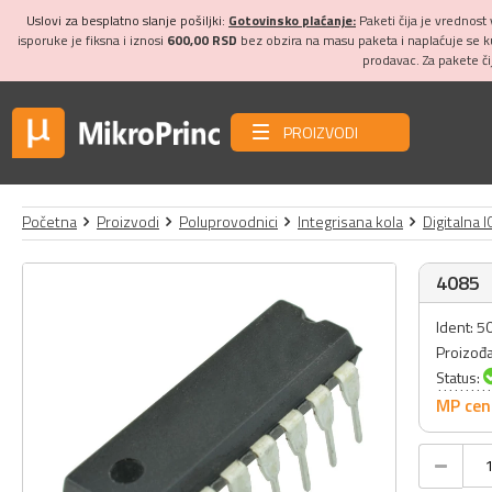
Uslovi za besplatno slanje pošiljki:
Gotovinsko plaćanje:
Paketi čija je vrednost
isporuke je fiksna i iznosi
600,00 RSD
bez obzira na masu paketa i naplaćuje se 
prodavac. Za pakete č
PROIZVODI
Početna
Proizvodi
Poluprovodnici
Integrisana kola
Digitalna I
4085
Ident: 5
Proizođ
Status:
MP cen