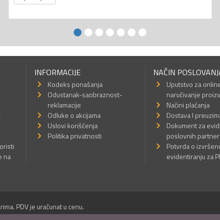
INFORMACIJE
NAČIN POSLOVANJ
Kodeks ponašanja
Uputstvo za onlin
Odustanak-saobraznost-
naručivanje proiz
reklamacije
Načini plaćanja
a
Odluke o akcijama
Dostava I preuzim
a
Uslovi korišćenja
Dokument za evid
Politika privatnosti
poslovnih partner
oristi
Potvrda o izvrše
e na
evidentiranju za 
rima. PDV je uračunat u cenu.
Sva prava su zadržana.