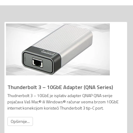
Thunderbolt 3 – 10GbE Adapter (QNA Series)
Thudnerbolt 3 – 10GbE je isplativ adapter QNAP QNA serije
pojačava Vaš Mac® ili Windows® računar veoma brzom 10GbE
internet konekcijom koristeći Thunderbolt 3 tip-C port.
Opširnije...