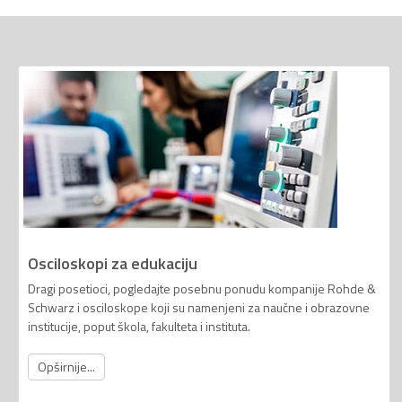
Osciloskopi za edukaciju
Dragi posetioci, pogledajte posebnu ponudu kompanije Rohde &
Schwarz i osciloskope koji su namenjeni za naučne i obrazovne
institucije, poput škola, fakulteta i instituta.
Opširnije...