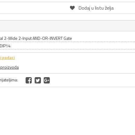
Dodaj u listu želja
ual 2-Wide 2-Input AND-OR-INVERT Gate
 DIP14
i podaci
a proizvoda
ijateljima: