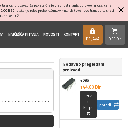
ta snosi prodavac. Za pakete čija je vrednost manja od ovog iznosa, cena
00,00 RSD
(plaćanje robe preko računa/virmanski) troškove transporta snosi
kurirske službe.
shopping_cart
https
MA
NAJČEŠĆA PITANJA
NOVOSTI
KONTAKT
PRIJAVA
0,
00
Din
Nedavno pregledani
proizvodi
4085
144,
00
Din
Stavi
u
Uporedi
korpu