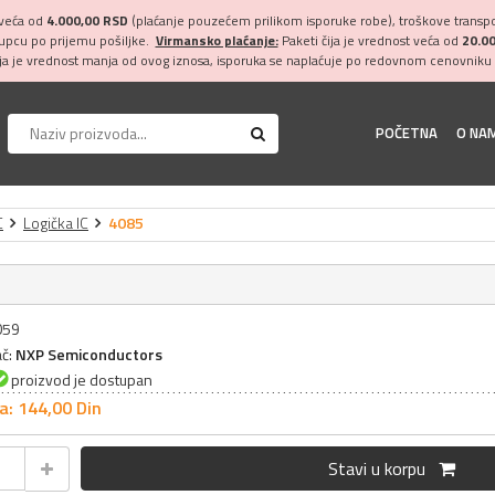
 veća od
4.000,00 RSD
(plaćanje pouzećem prilikom isporuke robe), troškove transpor
kupcu po prijemu pošiljke.
Virmansko plaćanje:
Paketi čija je vrednost veća od
20.0
ija je vrednost manja od ovog iznosa, isporuka se naplaćuje po redovnom cenovniku 
POČETNA
O NA
C
Logička IC
4085
059
ač:
NXP Semiconductors
proizvod je dostupan
a: 144,
00
Din
Stavi u korpu