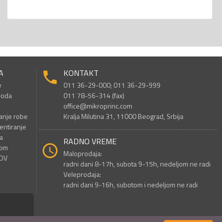
A
KONTAKT
e
011 36-29-000; 011 36-29-999
voda
011 78-56-314 (fax)
office@mikroprinc.com
anje robe
Kralja Milutina 31, 11000 Beograd, Srbija
entiranje
a
RADNO VREME
nom
Maloprodaja:
PDV
radni dani 8-17h, subota 9-15h, nedeljom ne radi
Veleprodaja:
radni dani 9-16h, subotom i nedeljom ne radi