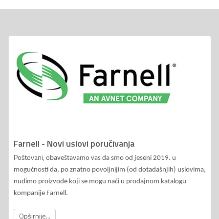
Farnell - Novi uslovi poručivanja
Poštovani, o
baveštavamo vas da smo od jeseni 2019. u
mogućnosti da, po znatno povoljnijim (od dotadašnjih) uslovima,
nudimo proizvode koji se mogu naći u prodajnom katalogu
kompanije Farnell.
Opširnije...