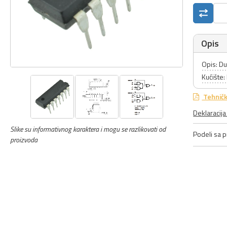
Opis
Opis: D
Kućište:
Tehničk
Deklaracij
Slike su informativnog karaktera i mogu se razlikovati od
Podeli sa pr
proizvoda