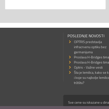
POSLEDNJE NOVOSTI
OPTRIS predstavlja
infracrvenu optiku bez
germanijuma
Proslava H-Bridges tim
Proslava H-Bridges tim
Optris - Važne vesti
Šta je lemilica, kako se k
i koje su najbolje lemilic
tržištu?
Sve cene su iskazane u dina
© Mikro Princ 1999 - 2026. 