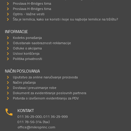
Proslava H-Bridges tima
Proslava H-Bridges tima
Optris - Važne vesti
Šta je lemilica, kako se koristi i koje su najbolje lemilice na tržištu?
INFORMACIJE
Kodeks ponašanja
Odustanak-saobraznost-reklamacije
Odluke o akcijama
Uslovi korišćenja
Politika privatnosti
NAČIN POSLOVANJA
Uputstvo za online naručivanje proizvoda
Načini plaćanja
Dostava I preuzimanje robe
Dokument za evidentiranje poslovnih partnera
Potvrda o izvršenom evidentiranju za PDV
KONTAKT
011 36-29-000; 011 36-29-999
011 78-56-314 (fax)
office@mikroprinc.com