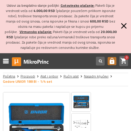
Uslovi za besplatno slanje pošiljki:
Gotovinsko plaćanje:
Paketi čija je
vrednost veća od
4.000,00 RSD
(plaćanje pouzećem prilikom isporuke
robe), troškove transporta snosi prodavac. Za pakete čija je vrednost
manja od ovog iznosa, cena isporuke je fiksna i iznosi
600,00 RSD
bez
obzira na masu paketa i naplaćuje se kupcu po prijemu
pošiljke.
Virmansko plaćanje:
Paketi čija je vrednost veća od
20.000,00
RSD
(plaćanje robe preko računa/virmanski) troškove transporta snosi
prodavac. Za pakete čija je vrednost manja od ovog iznosa, isporuka se
naplaćuje po redovnom cenovniku kurirske službe.
0
shopping_cart
https
Početna
Proizvodi
Alat i pribor
Ručni alat
Nasadni ključevi
Gedore UNIOR 188 BI - 1/4 set