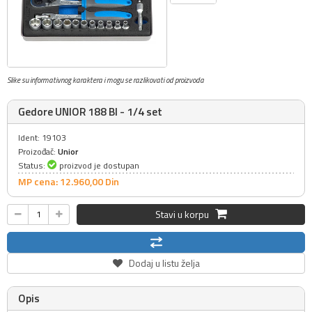
Slike su informativnog karaktera i mogu se razlikovati od proizvoda
Gedore UNIOR 188 BI - 1/4 set
Ident: 19103
Proizođač:
Unior
Status:
proizvod je dostupan
MP cena: 12.960,
00
Din
Stavi u korpu
Dodaj u listu želja
Opis