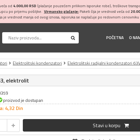
 veća od
4.000,00 RSD
(plaćanje pouzećem prilikom isporuke robe), troškove transpor
kupcu po prijemu pošiljke.
Virmansko plaćanje:
Paketi čija je vrednost veća od
20.0
ija je vrednost manja od ovog iznosa, isporuka se naplaćuje po redovnom cenovniku 
POČETNA
O NA
tori
Elektrolitski kondenzatori
Elektrolitski radijalni kondenzatori 63
3, elektrolit
20359
proizvod je dostupan
a: 4,
32
Din
Stavi u korpu