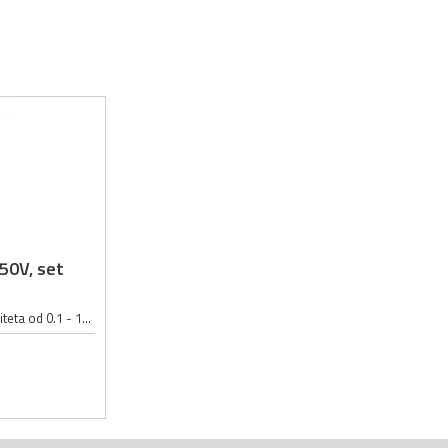
-50V, set
Set elektrolitskih kondezatora kapaciteta od 0.1 - 1000µF; Napon kondezatora u setu: 16 - 50V; Set sadrži 500 elektrolitskih kondezatora:; 0.1µF 50V 4x7mm : 30 kom; 0.22µF 50V 5x11mm : 20 kom; 0.47µF 50V 5x11mm : 20 kom; 1µF 50V...