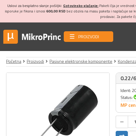
Uslovi za besplatno slanje pošiljki:
Gotovinsko plaćanje:
Paketi čija je vrednost
isporuke je fiksna i iznosi
600,00 RSD
bez obzira na masu paketa i naplaćuje se 
prodavac. Za pakete č
PROIZVODI
Početna
Proizvodi
Pasivne elektronske komponente
Kondenza
0.22/6
Ident: 
Status:
MP cen