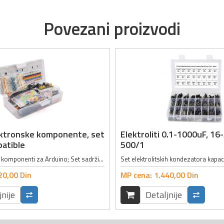
Povezani proizvodi
ektronske komponente, set
Elektroliti 0.1-1000uF, 16
atible
500/1
Set elektronskih komponenti za Arduino; Set sadrži 458 komponenti među kojima su:; - 1 x Modul za napajanje (Ulazni napon: 6.5 - 12V ili napajanje preko USB-a, Izlazni napon: 3.3 - 5V, Maksimalna izlazna jačina struje: 700mA); - 1 x...
20,
00
Din
MP cena:
1.440,
00
Din
jnije
Detaljnije