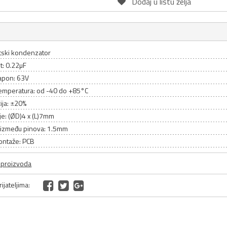
Dodaj u listu želja
itski kondenzator
t: 0.22µF
apon: 63V
emperatura: od -40 do +85°C
ija: ±20%
je: (ØD)4 x (L)7mm
između pinova: 1.5mm
ontaže: PCB
a proizvoda
ijateljima: