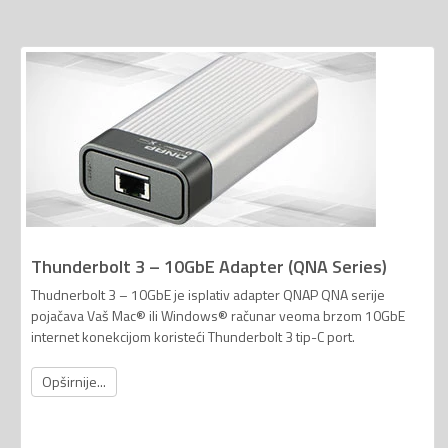
Thunderbolt 3 – 10GbE Adapter (QNA Series)
Thudnerbolt 3 – 10GbE je isplativ adapter QNAP QNA serije
pojačava Vaš Mac® ili Windows® računar veoma brzom 10GbE
internet konekcijom koristeći Thunderbolt 3 tip-C port.
Opširnije...