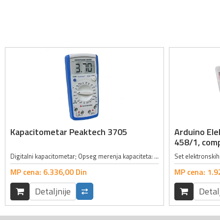
Kapacitometar Peaktech 3705
Arduino El
458/1, comp
Digitalni kapacitometar; Opseg merenja kapaciteta: 200pF, 2nF, 20nF, 200nF, 2µF, 20µF, 200µF, 2mF, 20mF; Tačnost merenja kapaciteta: ±0.5% + 10 cifara; Opseg merenja otpornosti: 20Ω, 200Ω, 2kΩ, 20kΩ, 200kΩ, 2MΩ, 20MΩ, 200MΩ,...
MP cena:
6.336,
00
Din
MP cena:
1.9
Detaljnije
Detal