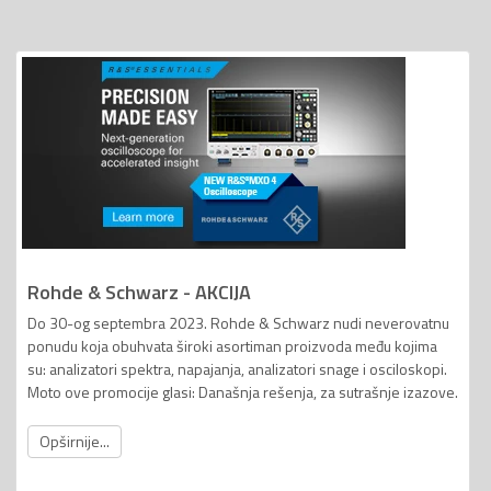
Rohde & Schwarz - AKCIJA
Do 30-og septembra 2023. Rohde & Schwarz nudi neverovatnu
ponudu koja obuhvata široki asortiman proizvoda među kojima
su: analizatori spektra, napajanja, analizatori snage i osciloskopi.
Moto ove promocije glasi: Današnja rešenja, za sutrašnje izazove.
Opširnije...