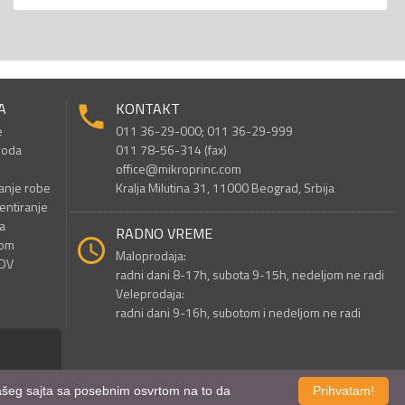
A
KONTAKT
e
011 36-29-000; 011 36-29-999
voda
011 78-56-314 (fax)
office@mikroprinc.com
anje robe
Kralja Milutina 31, 11000 Beograd, Srbija
entiranje
a
RADNO VREME
nom
Maloprodaja:
PDV
radni dani 8-17h, subota 9-15h, nedeljom ne radi
Veleprodaja:
radni dani 9-16h, subotom i nedeljom ne radi
 našeg sajta sa posebnim osvrtom na to da
Prihvatam!