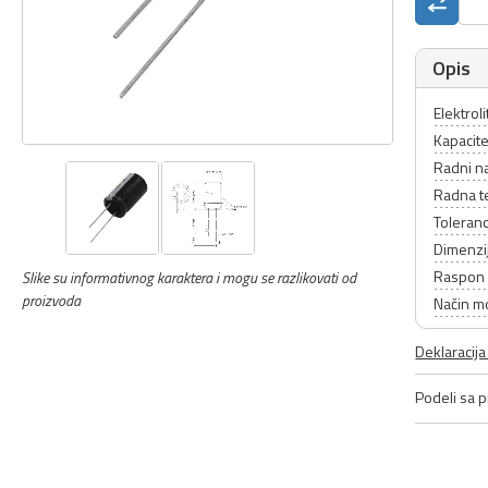
Opis
Elektrol
Kapacite
Radni n
Radna t
Toleranc
Dimenzi
Raspon 
Slike su informativnog karaktera i mogu se razlikovati od
proizvoda
Način m
Deklaracij
Podeli sa pr