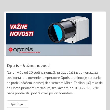
Optris - Važne novosti
Nakon više od 20 godina nemački proizvođač instrumenata za
beskontaktno merenje temperature Optris prekinuo je saradnju
sa proizvođačem industrijskih senzora Micro-Epsilon (µƐ) tako da
se Optris pirometri i termovizijske kamere od 30.06.2025. više
neće prodavati i pod Micro-Epsilon brendom.
Opširnije...