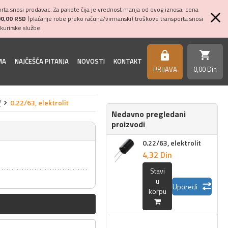
ta snosi prodavac. Za pakete čija je vrednost manja od ovog iznosa, cena
00,00 RSD
(plaćanje robe preko računa/virmanski) troškove transporta snosi
kurirske službe.
shopping_cart
https
MA
NAJČEŠĆA PITANJA
NOVOSTI
KONTAKT
PRIJAVA
0,
00
Din
V
0.22/63, elektrolit
Nedavno pregledani
proizvodi
0.22/63, elektrolit
4,
32
Din
Stavi
u
Uporedi
korpu