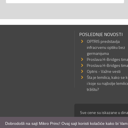
POSLEDNJE NOVOSTI
OPTRIS predstavlja
infracrvenu optiku bez
germanijuma
Proslava H-Bridges tim
Proslava H-Bridges tim
Optris - Važne vesti
Šta je lemilica, kako se k
i koje su najbolje lemilic
tržištu?
Sve cene su iskazane u dina
© Mikro Princ 1999 - 2026. 
Dobrodošli na sajt Mikro Princ! Ovaj sajt koristi kolačiće kako bi Va
Kreirao
*nbgcreator
|
Izdrad