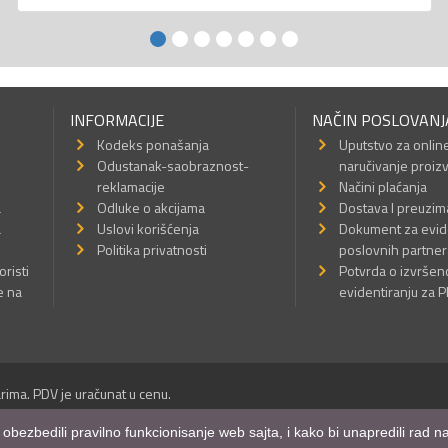
INFORMACIJE
NAČIN POSLOVANJ
Kodeks ponašanja
Uputstvo za onlin
Odustanak-saobraznost-
naručivanje proiz
reklamacije
Načini plaćanja
a
Odluke o akcijama
Dostava I preuzim
a
Uslovi korišćenja
Dokument za evid
Politika privatnosti
poslovnih partner
oristi
Potvrda o izvrše
e na
evidentiranju za 
rima. PDV je uračunat u cenu.
Sva prava su zadržana.
m obezbedili pravilno funkcionisanje web sajta, i kako bi unapredili rad
a Internet prodavnice
,
Izrada sajta
i
mobilnih aplikacija
i
SEO optimizacija