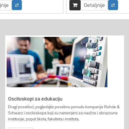
jnije
Detaljnije
Osciloskopi za edukaciju
Dragi posetioci, pogledajte posebnu ponudu kompanije Rohde &
Schwarz i osciloskope koji su namenjeni za naučne i obrazovne
institucije, poput škola, fakulteta i instituta.