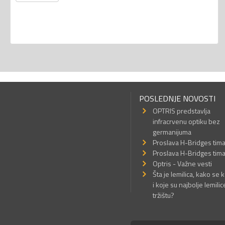
POSLEDNJE NOVOSTI
OPTRIS predstavlja
infracrvenu optiku bez
germanijuma
Proslava H-Bridges tim
Proslava H-Bridges tim
Optris - Važne vesti
Šta je lemilica, kako se k
i koje su najbolje lemilic
tržištu?