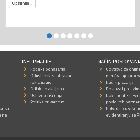
Opširnije...
INFORMACIJE
NAČIN POSLOVANJ
Kodeks ponašanja
Uputstvo za onlin
Odustanak-saobraznost-
naručivanje proiz
reklamacije
Načini plaćanja
a
Odluke o akcijama
Dostava I preuzim
a
Uslovi korišćenja
Dokument za evid
Politika privatnosti
poslovnih partner
oristi
Potvrda o izvrše
e na
evidentiranju za 