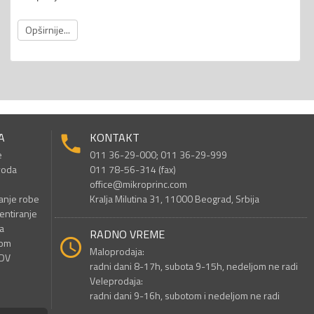
Opširnije...
A
KONTAKT
e
011 36-29-000; 011 36-29-999
voda
011 78-56-314 (fax)
office@mikroprinc.com
anje robe
Kralja Milutina 31, 11000 Beograd, Srbija
entiranje
a
RADNO VREME
nom
Maloprodaja:
PDV
radni dani 8-17h, subota 9-15h, nedeljom ne radi
Veleprodaja:
radni dani 9-16h, subotom i nedeljom ne radi