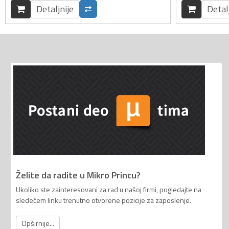
Detaljnije
Detal
Želite da radite u Mikro Princu?
Ukoliko ste zainteresovani za rad u našoj firmi, pogledajte na
sledećem linku trenutno otvorene pozicije za zaposlenje.
Opširnije...