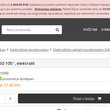
 veća od
4.000,00 RSD
(plaćanje pouzećem prilikom isporuke robe), troškove transpor
kupcu po prijemu pošiljke.
Virmansko plaćanje:
Paketi čija je vrednost veća od
20.0
ija je vrednost manja od ovog iznosa, isporuka se naplaćuje po redovnom cenovniku 
POČETNA
O NA
tori
Elektrolitski kondenzatori
Elektrolitski radijalni kondenzatori 50
0 105°, elektrolit
055098
proizvod je dostupan
a: 57,
60
Din
Stavi u korpu