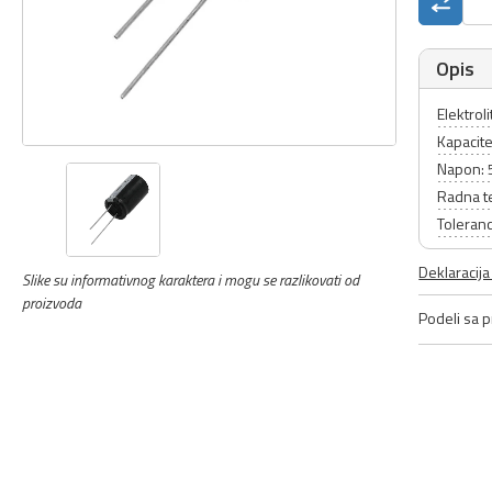
Opis
Elektrol
Kapacit
Napon: 
Radna t
Toleranc
Deklaracij
Slike su informativnog karaktera i mogu se razlikovati od
proizvoda
Podeli sa pr