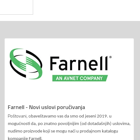
Farnell - Novi uslovi poručivanja
Poštovani, o
baveštavamo vas da smo od jeseni 2019. u
mogućnosti da, po znatno povoljnijim (od dotadašnjih) uslovima,
nudimo proizvode koji se mogu naći u prodajnom katalogu
kompanije Farnell.