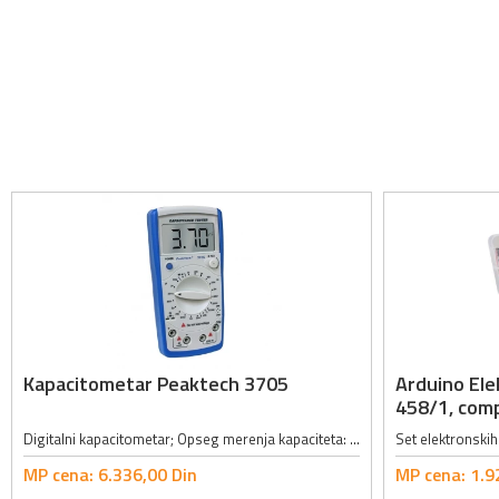
Kapacitometar Peaktech 3705
Arduino El
458/1, comp
Digitalni kapacitometar; Opseg merenja kapaciteta: 200pF, 2nF, 20nF, 200nF, 2µF, 20µF, 200µF, 2mF, 20mF; Tačnost merenja kapaciteta: ±0.5% + 10 cifara; Opseg merenja otpornosti: 20Ω, 200Ω, 2kΩ, 20kΩ, 200kΩ, 2MΩ, 20MΩ, 200MΩ,...
MP cena:
6.336,
00
Din
MP cena:
1.9