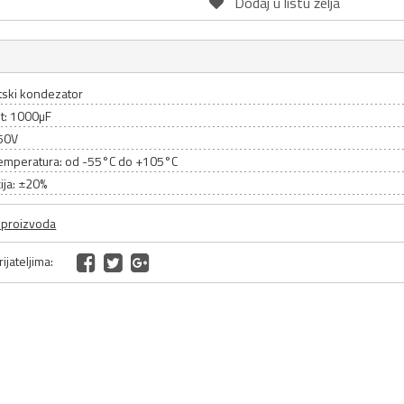
Dodaj u listu želja
itski kondezator
et: 1000µF
50V
emperatura: od -55°C do +105°C
ija: ±20%
a proizvoda
ijateljima: