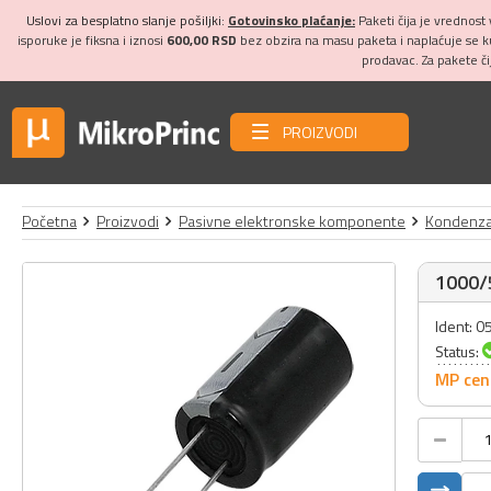
Uslovi za besplatno slanje pošiljki:
Gotovinsko plaćanje:
Paketi čija je vrednost
isporuke je fiksna i iznosi
600,00 RSD
bez obzira na masu paketa i naplaćuje se 
prodavac. Za pakete č
PROIZVODI
Početna
Proizvodi
Pasivne elektronske komponente
Kondenza
1000/5
Ident: 
Status:
MP cen