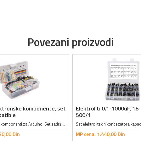
Povezani proizvodi
ektronske komponente, set
Elektroliti 0.1-1000uF, 16
atible
500/1
Set elektronskih komponenti za Arduino; Set sadrži 458 komponenti među kojima su:; - 1 x Modul za napajanje (Ulazni napon: 6.5 - 12V ili napajanje preko USB-a, Izlazni napon: 3.3 - 5V, Maksimalna izlazna jačina struje: 700mA); - 1 x...
20,
00
Din
MP cena:
1.440,
00
Din