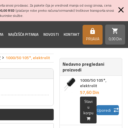
ta snosi prodavac. Za pakete čija je vrednost manja od ovog iznosa, cena
00,00 RSD
(plaćanje robe preko računa/virmanski) troškove transporta snosi
kurirske službe.
shopping_cart
https
MA
NAJČEŠĆA PITANJA
NOVOSTI
KONTAKT
PRIJAVA
0,
00
Din
V
1000/50 105°, elektrolit
Nedavno pregledani
proizvodi
1000/50 105°,
elektrolit
57,
60
Din
Stavi
u
Uporedi
korpu