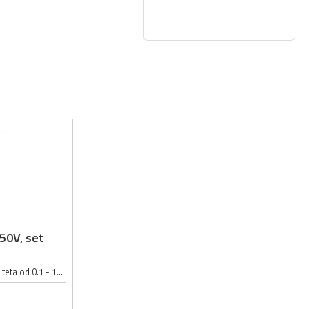
-50V, set
Set elektrolitskih kondezatora kapaciteta od 0.1 - 1000µF; Napon kondezatora u setu: 16 - 50V; Set sadrži 500 elektrolitskih kondezatora:; 0.1µF 50V 4x7mm : 30 kom; 0.22µF 50V 5x11mm : 20 kom; 0.47µF 50V 5x11mm : 20 kom; 1µF 50V...