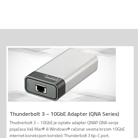
Thunderbolt 3 – 10GbE Adapter (QNA Series)
Thudnerbolt 3 – 10GbE je isplativ adapter QNAP QNA serije
pojačava Vaš Mac® ili Windows® računar veoma brzom 10GbE
internet konekcijom koristeći Thunderbolt 3 tip-C port.