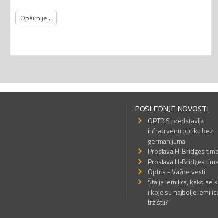
Opširnije...
POSLEDNJE NOVOSTI
OPTRIS predstavlja
infracrvenu optiku bez
germanijuma
Proslava H-Bridges tim
Proslava H-Bridges tim
Optris - Važne vesti
Šta je lemilica, kako se k
i koje su najbolje lemilic
tržištu?