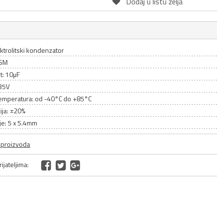
Dodaj u listu želja
ktrolitski kondenzator
CSM
t: 10µF
35V
emperatura: od -40°C do +85°C
ija: ±20%
je: 5 x 5.4mm
a proizvoda
ijateljima: