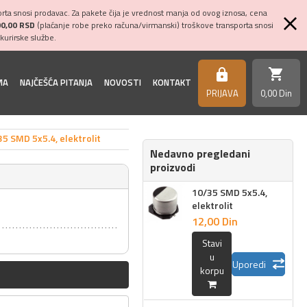
ta snosi prodavac. Za pakete čija je vrednost manja od ovog iznosa, cena
00,00 RSD
(plaćanje robe preko računa/virmanski) troškove transporta snosi
kurirske službe.
shopping_cart
https
MA
NAJČEŠĆA PITANJA
NOVOSTI
KONTAKT
PRIJAVA
0,
00
Din
5 SMD 5x5.4, elektrolit
Nedavno pregledani
proizvodi
10/35 SMD 5x5.4,
elektrolit
12,
00
Din
Stavi
u
Uporedi
korpu