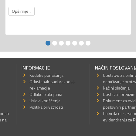
Opširnije...
INFORMACIJE
NAČIN POSLOVANJ
Kodeks ponašanja
Uputstvo za onlin
Odustanak-saobraznost-
naručivanje proiz
reklamacije
Načini plaćanja
a
Odluke o akcijama
Dostava I preuzim
a
Uslovi korišćenja
Dokument za evid
Politika privatnosti
poslovnih partner
oristi
Potvrda o izvrše
e na
evidentiranju za 