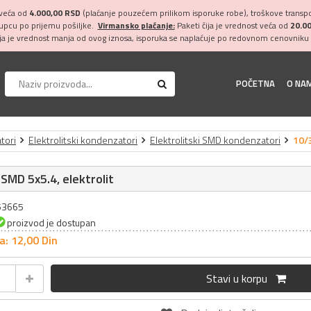
 veća od
4.000,00 RSD
(plaćanje pouzećem prilikom isporuke robe), troškove transpor
kupcu po prijemu pošiljke.
Virmansko plaćanje:
Paketi čija je vrednost veća od
20.0
ija je vrednost manja od ovog iznosa, isporuka se naplaćuje po redovnom cenovniku 
POČETNA
O NA
tori
Elektrolitski kondenzatori
Elektrolitski SMD kondenzatori
10/3
SMD 5x5.4, elektrolit
053665
proizvod je dostupan
a: 12,
00
Din
Stavi u korpu