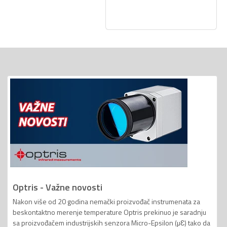
Optris - Važne novosti
Nakon više od 20 godina nemački proizvođač instrumenata za
beskontaktno merenje temperature Optris prekinuo je saradnju
sa proizvođačem industrijskih senzora Micro-Epsilon (µƐ) tako da