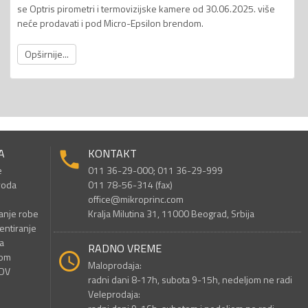
se Optris pirometri i termovizijske kamere od 30.06.2025. više
neće prodavati i pod Micro-Epsilon brendom.
Opširnije...
A
KONTAKT
e
011 36-29-000; 011 36-29-999
voda
011 78-56-314 (fax)
office@mikroprinc.com
anje robe
Kralja Milutina 31, 11000 Beograd, Srbija
entiranje
a
RADNO VREME
nom
Maloprodaja:
PDV
radni dani 8-17h, subota 9-15h, nedeljom ne radi
Veleprodaja: