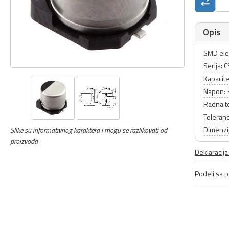
Opis
SMD ele
Serija: 
Kapacite
Napon: 
Radna t
Toleranc
Dimenzi
Slike su informativnog karaktera i mogu se razlikovati od
proizvoda
Deklaracij
Podeli sa pr