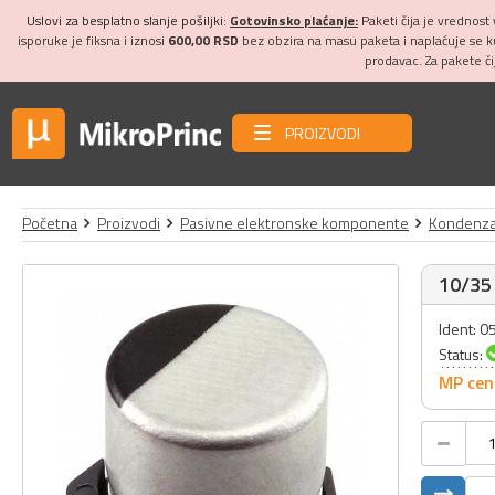
Uslovi za besplatno slanje pošiljki:
Gotovinsko plaćanje:
Paketi čija je vrednost
isporuke je fiksna i iznosi
600,00 RSD
bez obzira na masu paketa i naplaćuje se 
prodavac. Za pakete č
PROIZVODI
Početna
Proizvodi
Pasivne elektronske komponente
Kondenza
10/35 
Ident: 
Status:
MP cen