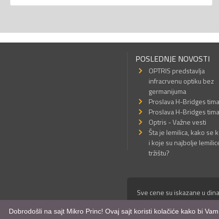
POSLEDNJE NOVOSTI
OPTRIS predstavlja
infracrvenu optiku bez
germanijuma
Proslava H-Bridges tim
Proslava H-Bridges tim
Optris - Važne vesti
Šta je lemilica, kako se k
i koje su najbolje lemilic
tržištu?
Sve cene su iskazane u dina
© Mikro Princ 1999 - 2026. 
Dobrodošli na sajt Mikro Princ! Ovaj sajt koristi kolačiće kako bi Va
Kreirao
*nbgcreator
|
Izdrad