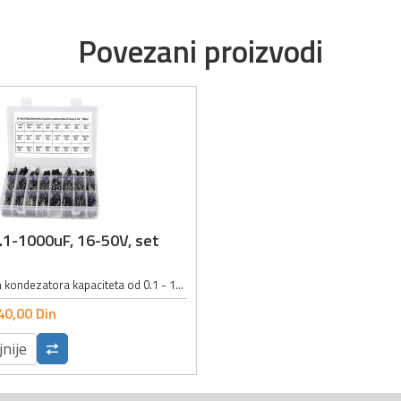
Povezani proizvodi
0.1-1000uF, 16-50V, set
Set elektrolitskih kondezatora kapaciteta od 0.1 - 1000µF; Napon kondezatora u setu: 16 - 50V; Set sadrži 500 elektrolitskih kondezatora:; 0.1µF 50V 4x7mm : 30 kom; 0.22µF 50V 5x11mm : 20 kom; 0.47µF 50V 5x11mm : 20 kom; 1µF 50V...
40,
00
Din
jnije