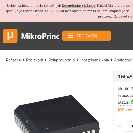
Uslovi za besplatno slanje pošiljki:
Gotovinsko plaćanje:
Paketi čija je vrednost
isporuke je fiksna i iznosi
600,00 RSD
bez obzira na masu paketa i naplaćuje se 
prodavac. Za pakete č
PROIZVODI
Početna
Proizvodi
Poluprovodnici
Integrisana kola
Analogno/d
16C45
Ident: 
Proizođ
Status:
MP cen