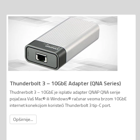
Thunderbolt 3 – 10GbE Adapter (QNA Series)
Thudnerbolt 3 – 10GbE je isplativ adapter QNAP QNA serije
pojačava Vaš Mac® ili Windows® računar veoma brzom 10GbE
internet konekcijom koristeći Thunderbolt 3 tip-C port.
Opširnije...