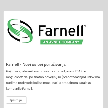
Farnell - Novi uslovi poručivanja
Poštovani, o
baveštavamo vas da smo od jeseni 2019. u
mogućnosti da, po znatno povoljnijim (od dotadašnjih) uslovima,
nudimo proizvode koji se mogu naći u prodajnom katalogu
kompanije Farnell.
Opširnije...