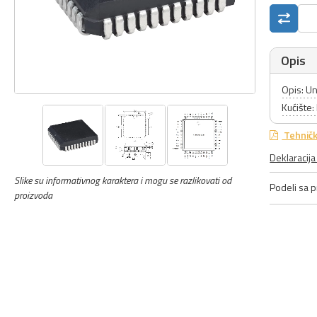
Opis
Opis: U
Kućište
Tehničk
Deklaracij
Slike su informativnog karaktera i mogu se razlikovati od
Podeli sa pr
proizvoda