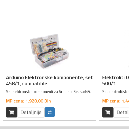
Arduino Elektronske komponente, set
Elektroliti 
458/1, compatible
500/1
Set elektronskih komponenti za Arduino; Set sadrži 458 komponenti među kojima su:; - 1 x Modul za napajanje (Ulazni napon: 6.5 - 12V ili napajanje preko USB-a, Izlazni napon: 3.3 - 5V, Maksimalna izlazna jačina struje: 700mA); - 1 x...
MP cena:
1.920,
00
Din
MP cena:
1.4
Detaljnije
Detal