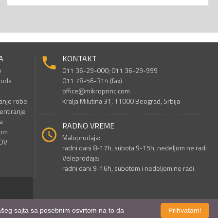
A
KONTAKT
e
011 36-29-000; 011 36-29-999
voda
011 78-56-314 (fax)
office@mikroprinc.com
anje robe
Kralja Milutina 31, 11000 Beograd, Srbija
entiranje
a
RADNO VREME
nom
Maloprodaja:
PDV
radni dani 8-17h, subota 9-15h, nedeljom ne radi
Veleprodaja:
radni dani 9-16h, subotom i nedeljom ne radi
 našeg sajta sa posebnim osvrtom na to da
Prihvatam!