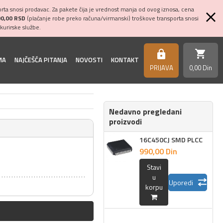
ta snosi prodavac. Za pakete čija je vrednost manja od ovog iznosa, cena
00,00 RSD
(plaćanje robe preko računa/virmanski) troškove transporta snosi
kurirske službe.
shopping_cart
https
MA
NAJČEŠĆA PITANJA
NOVOSTI
KONTAKT
PRIJAVA
0,
00
Din
Nedavno pregledani
proizvodi
16C450CJ SMD PLCC
990,
00
Din
Stavi
u
Uporedi
korpu