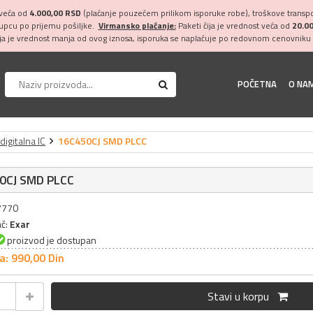
 veća od
4.000,00 RSD
(plaćanje pouzećem prilikom isporuke robe), troškove transpor
kupcu po prijemu pošiljke.
Virmansko plaćanje:
Paketi čija je vrednost veća od
20.0
ija je vrednost manja od ovog iznosa, isporuka se naplaćuje po redovnom cenovniku 
POČETNA
O NA
igitalna IC
16C450CJ SMD PLCC
0CJ SMD PLCC
17770
ač:
Exar
proizvod je dostupan
a: 990,
00
Din
Stavi u korpu