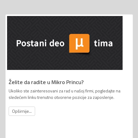
Želite da radite u Mikro Princu?
Ukoliko ste zainteresovani za rad u našoj firmi, pogledajte na
sledećem linku trenutno otvorene pozicije za zaposlenje.
Opširnije...