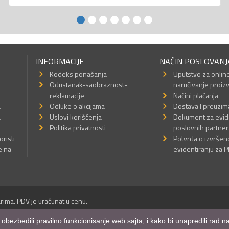
INFORMACIJE
NAČIN POSLOVANJ
Kodeks ponašanja
Uputstvo za onlin
Odustanak-saobraznost-
naručivanje proiz
reklamacije
Načini plaćanja
a
Odluke o akcijama
Dostava I preuzim
a
Uslovi korišćenja
Dokument za evid
Politika privatnosti
poslovnih partner
oristi
Potvrda o izvrše
e na
evidentiranju za 
rima. PDV je uračunat u cenu.
Sva prava su zadržana.
m obezbedili pravilno funkcionisanje web sajta, i kako bi unapredili rad
a Internet prodavnice
,
Izrada sajta
i
mobilnih aplikacija
i
SEO optimizacija