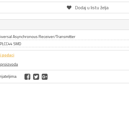
Dodaj u listu želja
niversal Asynchronous Receiver/Transmitter
: PLCC44 SMD
i podaci
a proizvoda
ijateljima: