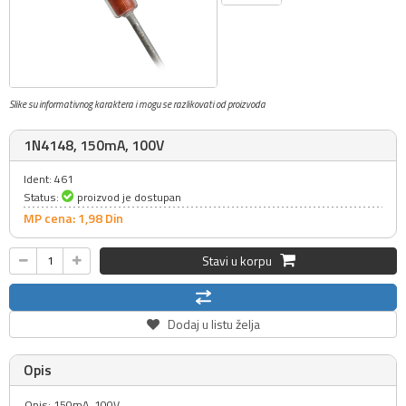
Slike su informativnog karaktera i mogu se razlikovati od proizvoda
1N4148, 150mA, 100V
Ident: 461
Status:
proizvod je dostupan
MP cena: 1,
98
Din
Stavi u korpu
Dodaj u listu želja
Opis
Opis: 150mA, 100V