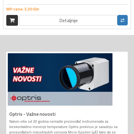
MP cena:
3,
30
Din
Detaljnije
Optris - Važne novosti
Nakon više od 20 godina nemački proizvođač instrumenata za
beskontaktno merenje temperature Optris prekinuo je saradnju sa
proizvođačem industrijskih senzora Micro-Epsilon (µƐ) tako da se