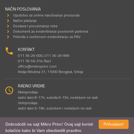
NAČIN POSLOVANJA
Uputstvo za online naručivanje proizvoda
Načini plaćanja
Dostava I preuzimanje robe
Dokument za evidentiranje poslovnih partnera
Potvrda o izvršenom evidentiranju za PDV
KONTAKT
011 36-29-000; 011 36-29-999
011 78-56-314 (fax)
office@mikroprinc.com
Kralja Milutina 31, 11000 Beograd, Srbija
RADNO VREME
Maloprodaja:
radni dani 8-17h, subota 9-15h, nedeljom ne radi
Veleprodaja:
radni dani 9-16h, subotom i nedeljom ne radi
Dobrodošli na sajt Mikro Princ! Ovaj sajt koristi
Prihvatam!
Sve cene su iskazane u dinarima. PDV je uračunat u cenu.
kolačiće kako bi Vam obezbedili pravilno
© Mikro Princ 1999 - 2026. Sva prava su zadržana.