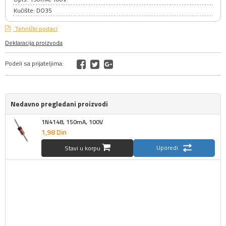
Kućište: DO35
Tehnički podaci
Deklaracija proizvoda
Podeli sa prijateljima:
Nedavno pregledani proizvodi
1N4148, 150mA, 100V
1,
98
Din
Uporedi
Stavi u korpu