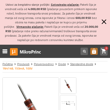
Uslovi za besplatno slanje pošiljki:
Gotovinsko plaćanje:
Paketi čija je
vrednost veća od
4.000,00 RSD
(plaćanje pouzećem prilikom isporuke
robe), troškove transporta snosi prodavac. Za pakete čija je vrednost
manja od ovog iznosa, cena isporuke je fiksna i iznosi
600,00 RSD
bez
obzira na masu paketa i naplaćuje se kupcu po prijemu
pošiljke.
Virmansko plaćanje:
Paketi čija je vrednost veća od
20.000,00
RSD
(plaćanje robe preko računa/virmanski) troškove transporta snosi
prodavac. Za pakete čija je vrednost manja od ovog iznosa, isporuka se
naplaćuje po redovnom cenovniku kurirske službe.
0
shopping_cart
https
Početna
Proizvodi
Poluprovodnici
Diode
Standardne diode
1N4148, 150mA, 100V