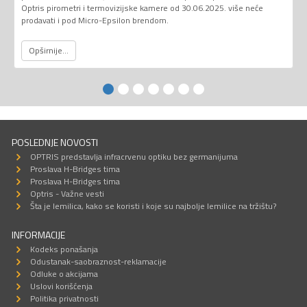
Optris pirometri i termovizijske kamere od 30.06.2025. više neće
prodavati i pod Micro-Epsilon brendom.
Opširnije...
POSLEDNJE NOVOSTI
OPTRIS predstavlja infracrvenu optiku bez germanijuma
Proslava H-Bridges tima
Proslava H-Bridges tima
Optris - Važne vesti
Šta je lemilica, kako se koristi i koje su najbolje lemilice na tržištu?
INFORMACIJE
Kodeks ponašanja
Odustanak-saobraznost-reklamacije
Odluke o akcijama
Uslovi korišćenja
Politika privatnosti