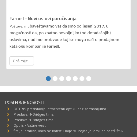
Farnell - Novi uslovi poručivanja
Poštovani, o
baveštavamo vas da smo od jeseni 2019. u
mogućnosti da, po znatno povoljnijim (od dotadašnjih)
uslovima, nudimo proizvode koji se mogu naći u prodajnom
katalogu kompanije Farnell.
Opširnije...
POSLEDNJE NOVOSTI
OPTRIS predstavlja infracrvenu optiku bez germanijuma
Proslava H-Bridges tima
Proslava H-Bridges tima
Optris - Važne vesti
Šta je lemilica, kako se koristi i koje su najbolje lemilice na tržištu?