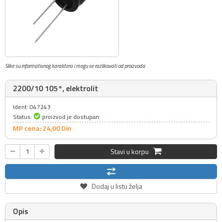
Slike su informativnog karaktera i mogu se razlikovati od proizvoda
2200/10 105°, elektrolit
Ident: 047243
Status:
proizvod je dostupan
MP cena: 24,
00
Din
Stavi u korpu
Dodaj u listu želja
Opis