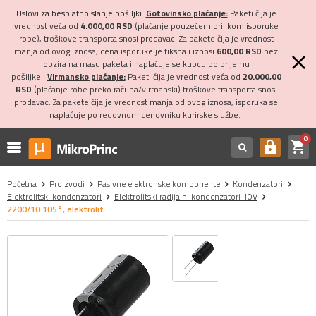
Uslovi za besplatno slanje pošiljki:
Gotovinsko plaćanje:
Paketi čija je
vrednost veća od
4.000,00 RSD
(plaćanje pouzećem prilikom isporuke
robe), troškove transporta snosi prodavac. Za pakete čija je vrednost
manja od ovog iznosa, cena isporuke je fiksna i iznosi
600,00 RSD
bez
obzira na masu paketa i naplaćuje se kupcu po prijemu
pošiljke.
Virmansko plaćanje:
Paketi čija je vrednost veća od
20.000,00
RSD
(plaćanje robe preko računa/virmanski) troškove transporta snosi
prodavac. Za pakete čija je vrednost manja od ovog iznosa, isporuka se
naplaćuje po redovnom cenovniku kurirske službe.
0
shopping_cart
https
Početna
Proizvodi
Pasivne elektronske komponente
Kondenzatori
Elektrolitski kondenzatori
Elektrolitski radijalni kondenzatori 10V
2200/10 105°, elektrolit