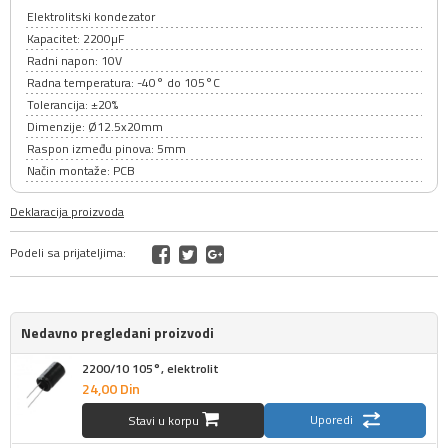
Elektrolitski kondezator
Kapacitet: 2200µF
Radni napon: 10V
Radna temperatura: -40° do 105°C
Tolerancija: ±20%
Dimenzije: Ø12.5x20mm
Raspon između pinova: 5mm
Način montaže: PCB
Deklaracija proizvoda
Podeli sa prijateljima:
Nedavno pregledani proizvodi
2200/10 105°, elektrolit
24,
00
Din
Uporedi
Stavi u korpu