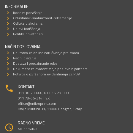
INFORMACIJE
Kodeks ponašanja
Odustanak-saobraznost-reklamacije
Odluke o akcijama
Uslovi korišćenja
Politika privatnosti
NAČIN POSLOVANJA
Uputstvo za online naručivanje proizvoda
Načini plaćanja
Dostava I preuzimanje robe
Dokument za evidentiranje poslovnih partnera
Potvrda o izvršenom evidentiranju za PDV
KONTAKT
011 36-29-000; 011 36-29-999
011 78-56-314 (fax)
office@mikroprinc.com
Kralja Milutina 31, 11000 Beograd, Srbija
RADNO VREME
Maloprodaja: