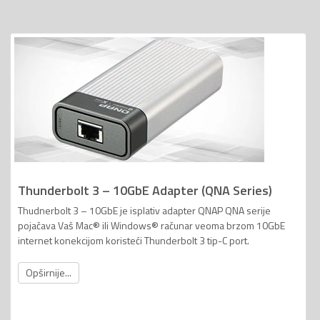
Thunderbolt 3 – 10GbE Adapter (QNA Series)
Thudnerbolt 3 – 10GbE je isplativ adapter QNAP QNA serije
pojačava Vaš Mac® ili Windows® računar veoma brzom 10GbE
internet konekcijom koristeći Thunderbolt 3 tip-C port.
Opširnije...