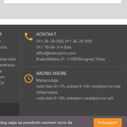
A
KONTAKT
e
011 36-29-000; 011 36-29-999
voda
011 78-56-314 (fax)
office@mikroprinc.com
anje robe
Kralja Milutina 31, 11000 Beograd, Srbija
entiranje
a
RADNO VREME
nom
Maloprodaja:
PDV
radni dani 8-17h, subota 9-15h, nedeljom ne radi
Veleprodaja:
radni dani 9-16h, subotom i nedeljom ne radi
 našeg sajta sa posebnim osvrtom na to da
Prihvatam!