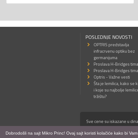
POSLEDNJE NOVOSTI
OPTRIS predstavlja
infracrvenu optiku bez
germanijuma
Proslava H-Bridges tim
Proslava H-Bridges tim
Optris - Važne vesti
Šta je lemilica, kako se k
i koje su najbolje lemilic
tržištu?
Sve cene su iskazane u dina
© Mikro Princ 1999 - 2026. 
Dobrodošli na sajt Mikro Princ! Ovaj sajt koristi kolačiće kako bi Va
Kreirao
*nbgcreator
|
Izdrad