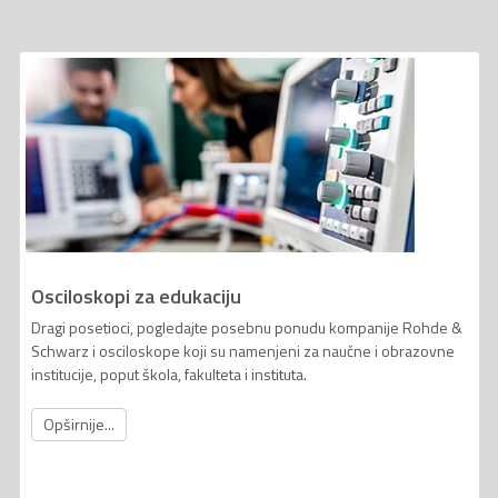
Osciloskopi za edukaciju
Dragi posetioci, pogledajte posebnu ponudu kompanije Rohde &
Schwarz i osciloskope koji su namenjeni za naučne i obrazovne
institucije, poput škola, fakulteta i instituta.
Opširnije...