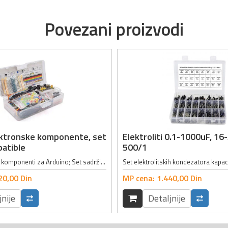
Povezani proizvodi
ektronske komponente, set
Elektroliti 0.1-1000uF, 16
atible
500/1
Set elektronskih komponenti za Arduino; Set sadrži 458 komponenti među kojima su:; - 1 x Modul za napajanje (Ulazni napon: 6.5 - 12V ili napajanje preko USB-a, Izlazni napon: 3.3 - 5V, Maksimalna izlazna jačina struje: 700mA); - 1 x...
20,
00
Din
MP cena:
1.440,
00
Din
jnije
Detaljnije