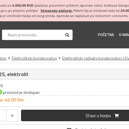
 veća od
4.000,00 RSD
(plaćanje pouzećem prilikom isporuke robe), troškove transpor
kupcu po prijemu pošiljke.
Virmansko plaćanje:
Paketi čija je vrednost veća od
20.0
ija je vrednost manja od ovog iznosa, isporuka se naplaćuje po redovnom cenovniku 
POČETNA
O NA
tori
Elektrolitski kondenzatori
Elektrolitski radijalni kondenzatori 25
5, elektrolit
39
proizvod je dostupan
a: 42,
00
Din
Stavi u korpu