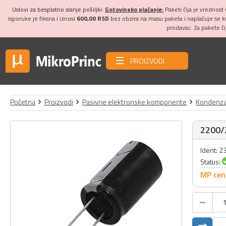
Uslovi za besplatno slanje pošiljki:
Gotovinsko plaćanje:
Paketi čija je vrednost
isporuke je fiksna i iznosi
600,00 RSD
bez obzira na masu paketa i naplaćuje se 
prodavac. Za pakete č
PROIZVODI
Početna
Proizvodi
Pasivne elektronske komponente
Kondenza
2200/2
Ident: 2
Status:
MP cen