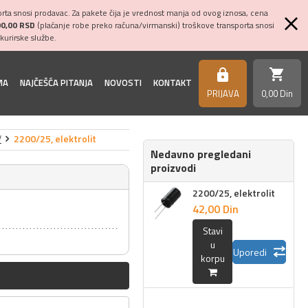
ta snosi prodavac. Za pakete čija je vrednost manja od ovog iznosa, cena
00,00 RSD
(plaćanje robe preko računa/virmanski) troškove transporta snosi
kurirske službe.
shopping_cart
https
MA
NAJČEŠĆA PITANJA
NOVOSTI
KONTAKT
PRIJAVA
0,
00
Din
V
2200/25, elektrolit
Nedavno pregledani
proizvodi
2200/25, elektrolit
42,
00
Din
Stavi
u
Uporedi
korpu