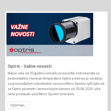
Optris - Važne novosti
Nakon više od 20 godina nemački proizvođač instrumenata za
beskontaktno merenje temperature Optris prekinuo je saradnju
sa proizvođačem industrijskih senzora Micro-Epsilon (µƐ) tako da
se Optris pirometri i termovizijske kamere od 30.06.2025. više
neće prodavati i pod Micro-Epsilon brendom.
Opširnije...