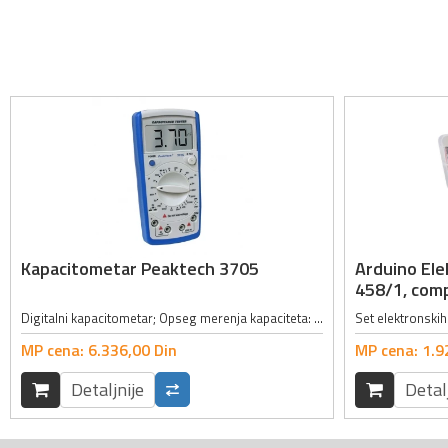
Kapacitometar Peaktech 3705
Arduino El
458/1, comp
Digitalni kapacitometar; Opseg merenja kapaciteta: 200pF, 2nF, 20nF, 200nF, 2µF, 20µF, 200µF, 2mF, 20mF; Tačnost merenja kapaciteta: ±0.5% + 10 cifara; Opseg merenja otpornosti: 20Ω, 200Ω, 2kΩ, 20kΩ, 200kΩ, 2MΩ, 20MΩ, 200MΩ,...
MP cena:
6.336,
00
Din
MP cena:
1.9
Detaljnije
Detal