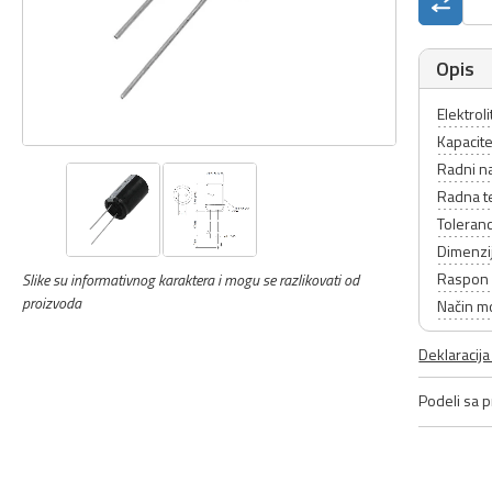
Opis
Elektrol
Kapacit
Radni n
Radna t
Toleranc
Dimenzi
Raspon 
Slike su informativnog karaktera i mogu se razlikovati od
proizvoda
Način m
Deklaracij
Podeli sa pr