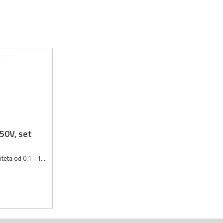
-50V, set
Set elektrolitskih kondezatora kapaciteta od 0.1 - 1000µF; Napon kondezatora u setu: 16 - 50V; Set sadrži 500 elektrolitskih kondezatora:; 0.1µF 50V 4x7mm : 30 kom; 0.22µF 50V 5x11mm : 20 kom; 0.47µF 50V 5x11mm : 20 kom; 1µF 50V...