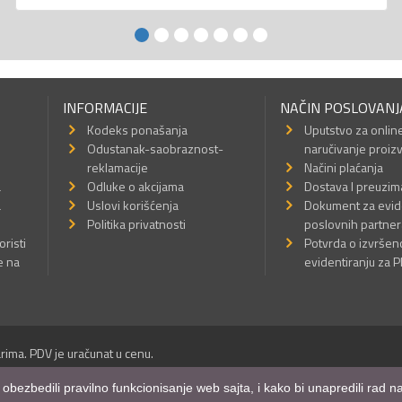
INFORMACIJE
NAČIN POSLOVANJ
Kodeks ponašanja
Uputstvo za onlin
Odustanak-saobraznost-
naručivanje proiz
reklamacije
Načini plaćanja
a
Odluke o akcijama
Dostava I preuzim
a
Uslovi korišćenja
Dokument za evid
Politika privatnosti
poslovnih partner
oristi
Potvrda o izvrše
e na
evidentiranju za 
rima. PDV je uračunat u cenu.
Sva prava su zadržana.
m obezbedili pravilno funkcionisanje web sajta, i kako bi unapredili rad
a Internet prodavnice
,
Izrada sajta
i
mobilnih aplikacija
i
SEO optimizacija