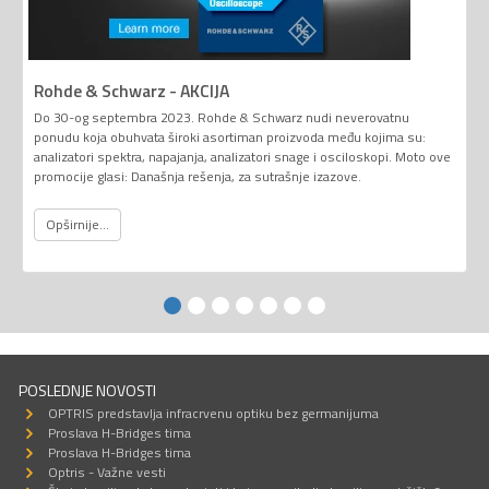
Rohde & Schwarz - AKCIJA
Do 30-og septembra 2023. Rohde & Schwarz nudi neverovatnu
ponudu koja obuhvata široki asortiman proizvoda među kojima su:
analizatori spektra, napajanja, analizatori snage i osciloskopi. Moto ove
promocije glasi: Današnja rešenja, za sutrašnje izazove.
Opširnije...
POSLEDNJE NOVOSTI
OPTRIS predstavlja infracrvenu optiku bez germanijuma
Proslava H-Bridges tima
Proslava H-Bridges tima
Optris - Važne vesti