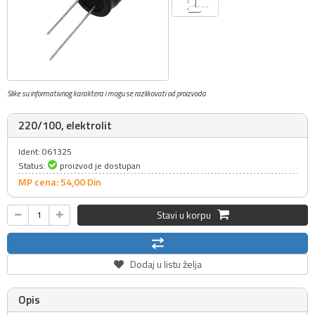
Slike su informativnog karaktera i mogu se razlikovati od proizvoda
220/100, elektrolit
Ident: 061325
Status:
proizvod je dostupan
MP cena: 54,
00
Din
Stavi u korpu
Dodaj u listu želja
Opis