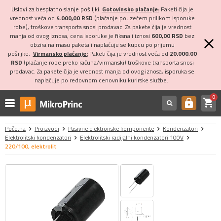
Uslovi za besplatno slanje pošiljki:
Gotovinsko plaćanje:
Paketi čija je
vrednost veća od
4.000,00 RSD
(plaćanje pouzećem prilikom isporuke
robe), troškove transporta snosi prodavac. Za pakete čija je vrednost
manja od ovog iznosa, cena isporuke je fiksna i iznosi
600,00 RSD
bez
obzira na masu paketa i naplaćuje se kupcu po prijemu
pošiljke.
Virmansko plaćanje:
Paketi čija je vrednost veća od
20.000,00
RSD
(plaćanje robe preko računa/virmanski) troškove transporta snosi
prodavac. Za pakete čija je vrednost manja od ovog iznosa, isporuka se
naplaćuje po redovnom cenovniku kurirske službe.
0
shopping_cart
https
Početna
Proizvodi
Pasivne elektronske komponente
Kondenzatori
Elektrolitski kondenzatori
Elektrolitski radijalni kondenzatori 100V
220/100, elektrolit