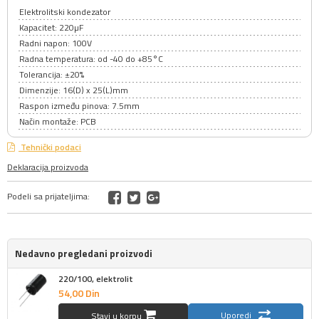
Elektrolitski kondezator
Kapacitet: 220µF
Radni napon: 100V
Radna temperatura: od -40 do +85°C
Tolerancija: ±20%
Dimenzije: 16(D) x 25(L)mm
Raspon između pinova: 7.5mm
Način montaže: PCB
Tehnički podaci
Deklaracija proizvoda
Podeli sa prijateljima:
Nedavno pregledani proizvodi
220/100, elektrolit
54,
00
Din
Uporedi
Stavi u korpu