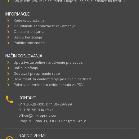
Šta je lemilica, kako se koristi i koje su najbolje lemilice na tržištu?
INFORMACIJE
Kodeks ponašanja
Odustanak-saobraznost-reklamacije
Odluke o akcijama
Uslovi korišćenja
Politika privatnosti
NAČIN POSLOVANJA
Uputstvo za online naručivanje proizvoda
Načini plaćanja
Dostava I preuzimanje robe
Dokument za evidentiranje poslovnih partnera
Potvrda o izvršenom evidentiranju za PDV
KONTAKT
011 36-29-000; 011 36-29-999
011 78-56-314 (fax)
office@mikroprinc.com
Kralja Milutina 31, 11000 Beograd, Srbija
RADNO VREME