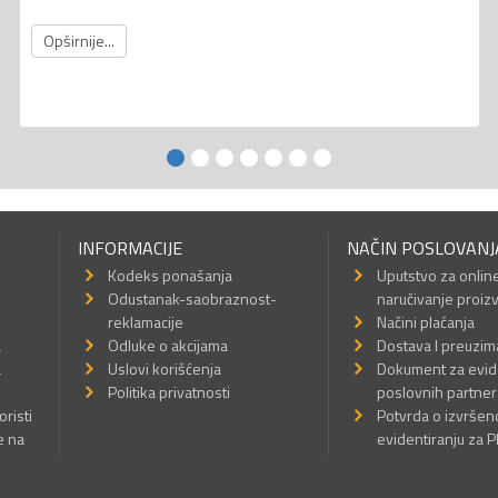
Opširnije...
INFORMACIJE
NAČIN POSLOVANJ
Kodeks ponašanja
Uputstvo za onlin
Odustanak-saobraznost-
naručivanje proiz
reklamacije
Načini plaćanja
a
Odluke o akcijama
Dostava I preuzim
a
Uslovi korišćenja
Dokument za evid
Politika privatnosti
poslovnih partner
oristi
Potvrda o izvrše
e na
evidentiranju za 