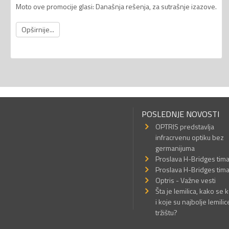
Moto ove promocije glasi: Današnja rešenja, za sutrašnje izazove.
Opširnije...
POSLEDNJE NOVOSTI
OPTRIS predstavlja
infracrvenu optiku bez
germanijuma
Proslava H-Bridges tim
Proslava H-Bridges tim
Optris - Važne vesti
Šta je lemilica, kako se k
i koje su najbolje lemilic
tržištu?