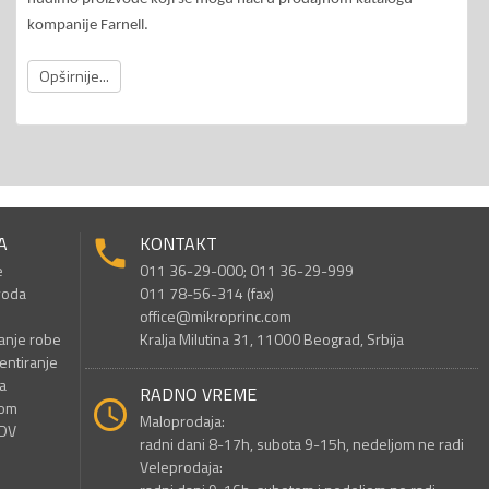
kompanije Farnell.
Opširnije...
A
KONTAKT
e
011 36-29-000; 011 36-29-999
voda
011 78-56-314 (fax)
office@mikroprinc.com
anje robe
Kralja Milutina 31, 11000 Beograd, Srbija
entiranje
a
RADNO VREME
nom
Maloprodaja:
PDV
radni dani 8-17h, subota 9-15h, nedeljom ne radi
Veleprodaja: