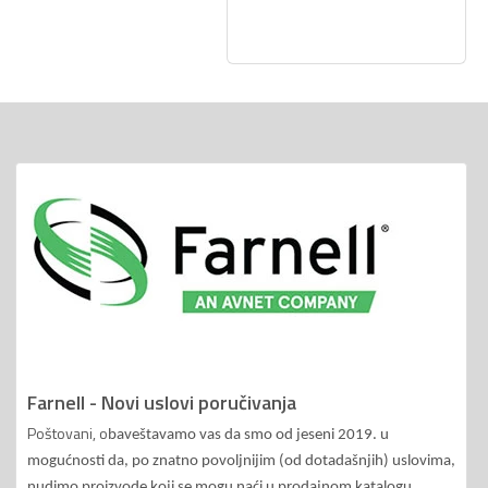
Farnell - Novi uslovi poručivanja
Poštovani, o
baveštavamo vas da smo od jeseni 2019. u
mogućnosti da, po znatno povoljnijim (od dotadašnjih) uslovima,
nudimo proizvode koji se mogu naći u prodajnom katalogu