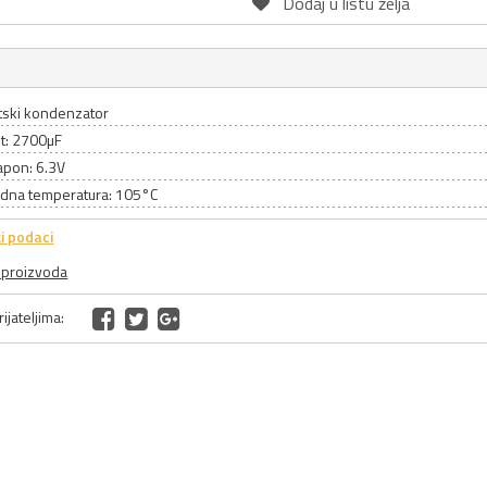
Dodaj u listu želja
itski kondenzator
et: 2700µF
apon: 6.3V
adna temperatura: 105°C
i podaci
a proizvoda
ijateljima: