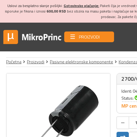
Uslovi za besplatno slanje pošiljki:
Gotovinsko plaćanje:
Paketi čija je vrednost
isporuke je fiksna i iznosi
600,00 RSD
bez obzira na masu paketa i naplaćuje se 
prodavac. Za pakete č
PROIZVODI
Početna
Proizvodi
Pasivne elektronske komponente
Kondenza
2700/6
Ident: 
Status:
MP cen