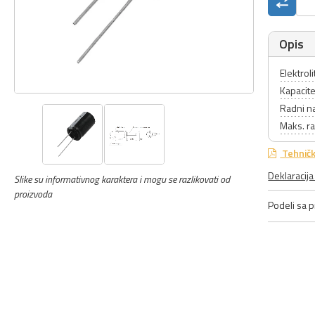
Opis
Elektrol
Kapacit
Radni n
Maks. r
Tehničk
Deklaracij
Slike su informativnog karaktera i mogu se razlikovati od
proizvoda
Podeli sa pr