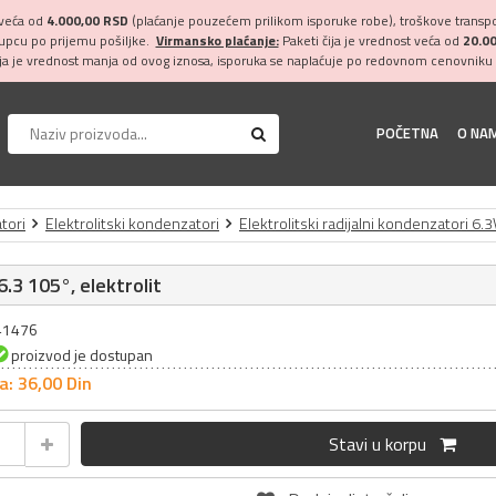
 veća od
4.000,00 RSD
(plaćanje pouzećem prilikom isporuke robe), troškove transpor
kupcu po prijemu pošiljke.
Virmansko plaćanje:
Paketi čija je vrednost veća od
20.0
ija je vrednost manja od ovog iznosa, isporuka se naplaćuje po redovnom cenovniku 
POČETNA
O NA
tori
Elektrolitski kondenzatori
Elektrolitski radijalni kondenzatori 6.3
.3 105°, elektrolit
041476
proizvod je dostupan
a: 36,
00
Din
Stavi u korpu