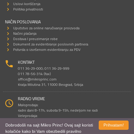
Uslovi korišćenja
Politika privatnosti
NAČIN POSLOVANJA
Uputstvo za online naručivanje proizvoda
Načini plaćanja
Dostava I preuzimanje robe
Dokument za evidentiranje poslovnih partnera
Potvrda o izvršenom evidentiranju za PDV
KONTAKT
011 36-29-000; 011 36-29-999
011 78-56-314 (fax)
office@mikroprinc.com
Kralja Milutina 31, 11000 Beograd, Srbija
RADNO VREME
Maloprodaja:
radni dani 8-17h, subota 9-15h, nedeljom ne radi
Veleprodaja:
radni dani 9-16h, subotom i nedeljom ne radi
Dobrodošli na sajt Mikro Princ! Ovaj sajt koristi
Prihvatam!
kolačiće kako bi Vam obezbedili pravilno