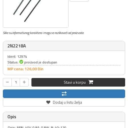
Slike su informativnog karaktera i mogu se razlikovati od proizvoda
2N2218A
Ident: 12974
Status:
proizvod je dostupan
MP cena: 126,
00
Din
Stavi u korpu
Dodaj u listu želja
Opis
Opis: NPN, 40V, 0.8A, 0.8W, B: 40-120