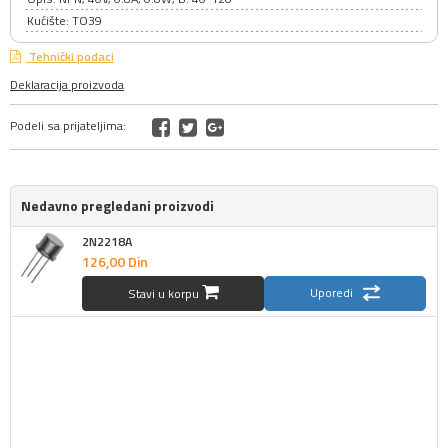
Kućište: TO39
Tehnički podaci
Deklaracija proizvoda
Podeli sa prijateljima:
Nedavno pregledani proizvodi
2N2218A
126,
00
Din
Uporedi
Stavi u korpu