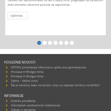
Ukoliko ste zainteresovani za rad u našoj firmi, pogledajte na sledećem
linku trenutno otvorene pozicije za zaposlenje.
Opširnije...
POSLEDNJE NOVOSTI
OPTRIS predstavlja infracrvenu optiku bez germanijuma
Proslava H-Bridges tima
Proslava H-Bridges tima
Optris - Važne vesti
Šta je lemilica, kako se koristi i koje su najbolje lemilice na tržištu?
INFORMACIJE
Kodeks ponašanja
Odustanak-saobraznost-reklamacije
Odluke o akcijama