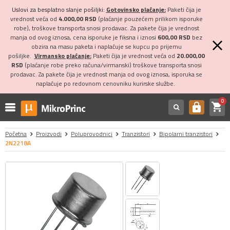
Uslovi za besplatno slanje pošiljki:
Gotovinsko plaćanje:
Paketi čija je
vrednost veća od
4.000,00 RSD
(plaćanje pouzećem prilikom isporuke
robe), troškove transporta snosi prodavac. Za pakete čija je vrednost
manja od ovog iznosa, cena isporuke je fiksna i iznosi
600,00 RSD
bez
obzira na masu paketa i naplaćuje se kupcu po prijemu
pošiljke.
Virmansko plaćanje:
Paketi čija je vrednost veća od
20.000,00
RSD
(plaćanje robe preko računa/virmanski) troškove transporta snosi
prodavac. Za pakete čija je vrednost manja od ovog iznosa, isporuka se
naplaćuje po redovnom cenovniku kurirske službe.
0
shopping_cart
https
Početna
Proizvodi
Poluprovodnici
Tranzistori
Bipolarni tranzistori
2N2218A