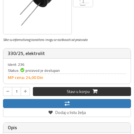
Slike su informativnog karaktera i mogu se razlikovati od proizvoda
330/25, elektrolit
Ident: 236
Status:
proizvod je dostupan
MP cena: 24,
00
Din
Stavi u korpu
Dodaj u listu želja
Opis