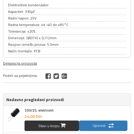
Elektrolitski kondenzator
Kapacitet: 330µF
Radni napon: 25V
Radna temperatura: od -40 do +85°C
Tolerancija: ±20%
Dimenzije: (ØD)10 x (L)12mm
Raspon između pinova: 5.0mm
Način montaže: PCB
Deklaracija proizvoda
Podeli sa prijateljima:
Nedavno pregledani proizvodi
330/25, elektrolit
24,
00
Din
Uporedi
Stavi u korpu