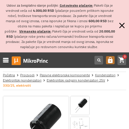
Uslovi za besplatno slanje pošiljki:
Gotovinsko plaćanje:
Paketi čija je
vrednost veća od
4.000,00 RSD
(plaćanje pouzećem prilikom isporuke
robe), troškove transporta snosi prodavac. Za pakete čija je vrednost
manja od ovog iznosa, cena isporuke je fiksna i iznosi
600,00 RSD
bez
obzira na masu paketa i naplaćuje se kupcu po prijemu
pošiljke.
Virmansko plaćanje:
Paketi čija je vrednost veća od
20.000,00
RSD
(plaćanje robe preko računa/virmanski) troškove transporta snosi
prodavac. Za pakete čija je vrednost manja od ovog iznosa, isporuka se
naplaćuje po redovnom cenovniku kurirske službe.
0
shopping_cart
https
Početna
Proizvodi
Pasivne elektronske komponente
Kondenzatori
Elektrolitski kondenzatori
Elektrolitski radijalni kondenzatori 25V
330/25, elektrolit