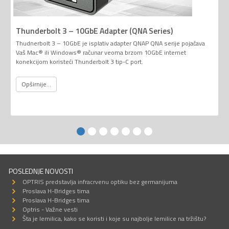
Thunderbolt 3 – 10GbE Adapter (QNA Series)
Thudnerbolt 3 – 10GbE je isplativ adapter QNAP QNA serije pojačava
Vaš Mac® ili Windows® računar veoma brzom 10GbE internet
konekcijom koristeći Thunderbolt 3 tip-C port.
Opširnije...
POSLEDNJE NOVOSTI
OPTRIS predstavlja infracrvenu optiku bez germanijuma
Proslava H-Bridges tima
Proslava H-Bridges tima
Optris - Važne vesti
Šta je lemilica, kako se koristi i koje su najbolje lemilice na tržištu?