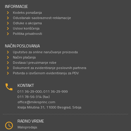
INFORMACIJE
Kodeks ponašanja
Odustanak-saobraznost-reklamacije
Odluke o akcijama
Uslovi korišćenja
Politika privatnosti
NAČIN POSLOVANJA
Uputstvo za online naručivanje proizvoda
Načini plaćanja
Dostava I preuzimanje robe
Dokument za evidentiranje poslovnih partnera
Potvrda o izvršenom evidentiranju za PDV
KONTAKT
011 36-29-000; 011 36-29-999
011 78-56-314 (fax)
office@mikroprinc.com
Kralja Milutina 31, 11000 Beograd, Srbija
RADNO VREME
Maloprodaja: