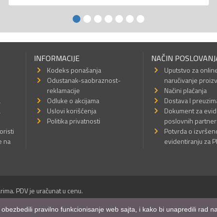
INFORMACIJE
NAČIN POSLOVANJ
Kodeks ponašanja
Uputstvo za onlin
Odustanak-saobraznost-
naručivanje proiz
reklamacije
Načini plaćanja
a
Odluke o akcijama
Dostava I preuzim
a
Uslovi korišćenja
Dokument za evid
Politika privatnosti
poslovnih partner
oristi
Potvrda o izvrše
e na
evidentiranju za 
rima. PDV je uračunat u cenu.
Sva prava su zadržana.
m obezbedili pravilno funkcionisanje web sajta, i kako bi unapredili rad
a Internet prodavnice
,
Izrada sajta
i
mobilnih aplikacija
i
SEO optimizacija