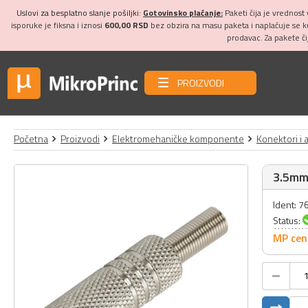
Uslovi za besplatno slanje pošiljki:
Gotovinsko plaćanje:
Paketi čija je vrednost
isporuke je fiksna i iznosi
600,00 RSD
bez obzira na masu paketa i naplaćuje se 
prodavac. Za pakete č
PROIZVODI
Početna
Proizvodi
Elektromehaničke komponente
Konektori i 
3.5mm
Ident: 7
Status:
MP cen