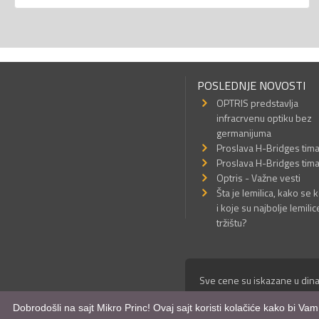
POSLEDNJE NOVOSTI
OPTRIS predstavlja
infracrvenu optiku bez
germanijuma
Proslava H-Bridges tim
Proslava H-Bridges tim
Optris - Važne vesti
Šta je lemilica, kako se k
i koje su najbolje lemilic
tržištu?
Sve cene su iskazane u dina
© Mikro Princ 1999 - 2026. 
Dobrodošli na sajt Mikro Princ! Ovaj sajt koristi kolačiće kako bi Va
Kreirao
*nbgcreator
|
Izdrad