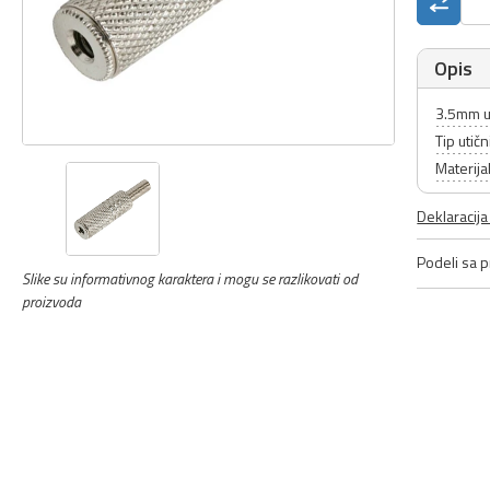
Opis
3.5mm u
Tip utič
Materija
Deklaracij
Podeli sa pr
Slike su informativnog karaktera i mogu se razlikovati od
proizvoda