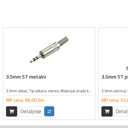
3.5mm ST metalni
3.5mm ST pl
3.5mm utikač; Tip utikača: stereo; Materijal izrade kućišta: metal;
3.5mm utičnica; 
MP cena:
66,
00
Din
MP cena:
52,
Detaljnije
Detal