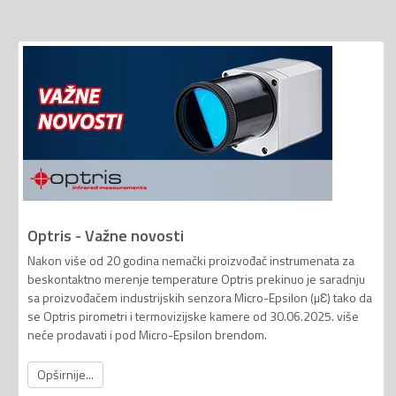
Optris - Važne novosti
Nakon više od 20 godina nemački proizvođač instrumenata za
beskontaktno merenje temperature Optris prekinuo je saradnju
sa proizvođačem industrijskih senzora Micro-Epsilon (µƐ) tako da
se Optris pirometri i termovizijske kamere od 30.06.2025. više
neće prodavati i pod Micro-Epsilon brendom.
Opširnije...