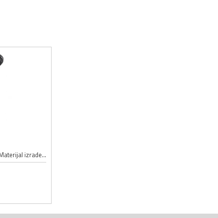
3.5mm utičnica; Tip utičnice: stereo; Materijal izrade kućišta: plastika;