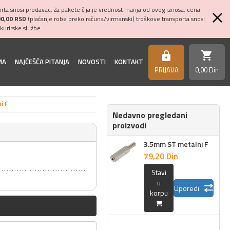
ta snosi prodavac. Za pakete čija je vrednost manja od ovog iznosa, cena
00,00 RSD
(plaćanje robe preko računa/virmanski) troškove transporta snosi
kurirske službe.
shopping_cart
https
MA
NAJČEŠĆA PITANJA
NOVOSTI
KONTAKT
PRIJAVA
0,
00
Din
i F
Nedavno pregledani
proizvodi
3.5mm ST metalni F
79,
20
Din
Stavi
u
Uporedi
korpu