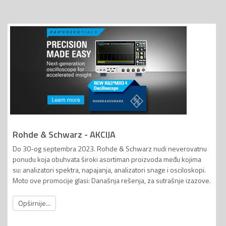
Rohde & Schwarz - AKCIJA
Do 30-og septembra 2023. Rohde & Schwarz nudi neverovatnu
ponudu koja obuhvata široki asortiman proizvoda među kojima
su: analizatori spektra, napajanja, analizatori snage i osciloskopi.
Moto ove promocije glasi: Današnja rešenja, za sutrašnje izazove.
Opširnije...