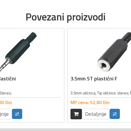
Povezani proizvodi
astični
3.5mm ST plastični F
Stereo;
80
Din
MP cena:
52,
80
Din
jnije
Detaljnije