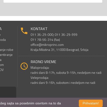
A
KONTAKT
e
011 36-29-000; 011 36-29-999
voda
011 78-56-314 (fax)
office@mikroprinc.com
anje robe
Kralja Milutina 31, 11000 Beograd, Srbija
entiranje
a
RADNO VREME
nom
Maloprodaja:
PDV
radni dani 8-17h, subota 9-15h, nedeljom ne radi
Veleprodaja:
radni dani 9-16h, subotom i nedeljom ne radi
 našeg sajta sa posebnim osvrtom na to da
Prihvatam!