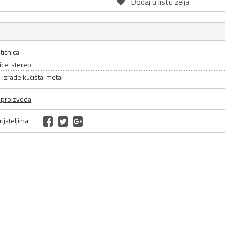
Dodaj u listu želja
tičnica
nice: stereo
l izrade kućišta: metal
a proizvoda
ijateljima: