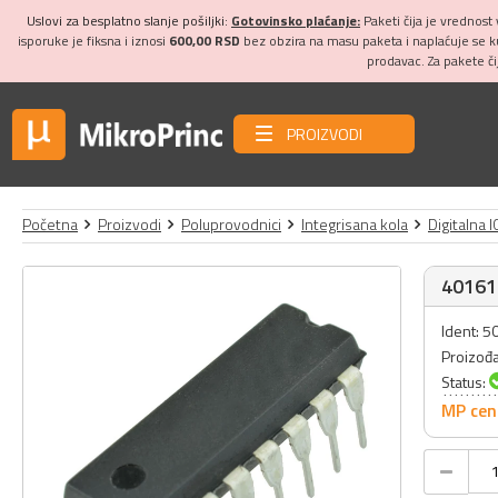
Uslovi za besplatno slanje pošiljki:
Gotovinsko plaćanje:
Paketi čija je vrednost
isporuke je fiksna i iznosi
600,00 RSD
bez obzira na masu paketa i naplaćuje se 
prodavac. Za pakete č
PROIZVODI
Početna
Proizvodi
Poluprovodnici
Integrisana kola
Digitalna I
40161
Ident: 5
Proizođ
Status:
MP cen