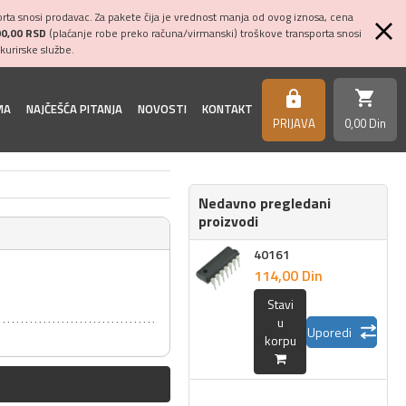
ta snosi prodavac. Za pakete čija je vrednost manja od ovog iznosa, cena
00,00 RSD
(plaćanje robe preko računa/virmanski) troškove transporta snosi
kurirske službe.
shopping_cart
https
MA
NAJČEŠĆA PITANJA
NOVOSTI
KONTAKT
PRIJAVA
0,
00
Din
Nedavno pregledani
proizvodi
40161
114,
00
Din
Stavi
u
Uporedi
korpu