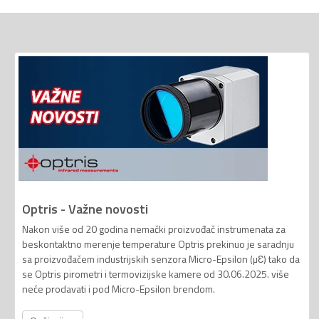
Optris - Važne novosti
Nakon više od 20 godina nemački proizvođač instrumenata za
beskontaktno merenje temperature Optris prekinuo je saradnju
sa proizvođačem industrijskih senzora Micro-Epsilon (µƐ) tako da
se Optris pirometri i termovizijske kamere od 30.06.2025. više
neće prodavati i pod Micro-Epsilon brendom.