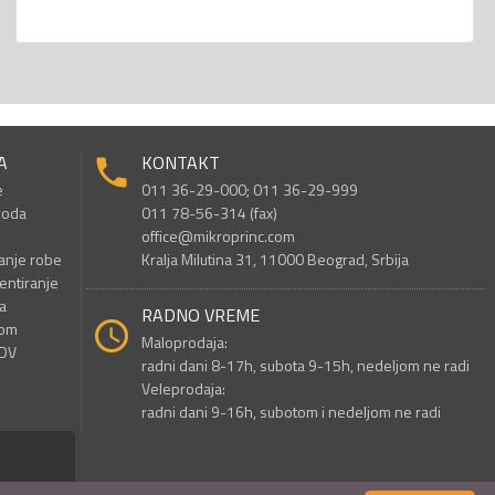
A
KONTAKT
e
011 36-29-000; 011 36-29-999
voda
011 78-56-314 (fax)
office@mikroprinc.com
anje robe
Kralja Milutina 31, 11000 Beograd, Srbija
entiranje
a
RADNO VREME
nom
Maloprodaja:
PDV
radni dani 8-17h, subota 9-15h, nedeljom ne radi
Veleprodaja:
radni dani 9-16h, subotom i nedeljom ne radi