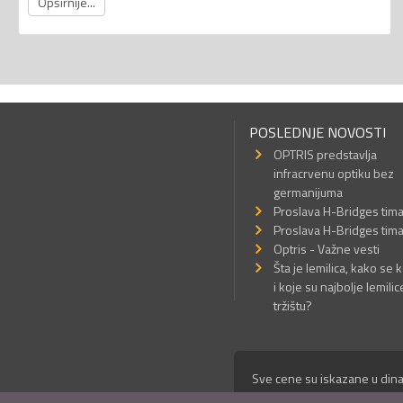
Opširnije...
POSLEDNJE NOVOSTI
OPTRIS predstavlja
infracrvenu optiku bez
germanijuma
Proslava H-Bridges tim
Proslava H-Bridges tim
Optris - Važne vesti
Šta je lemilica, kako se k
i koje su najbolje lemilic
tržištu?
Sve cene su iskazane u dina
© Mikro Princ 1999 - 2026. 