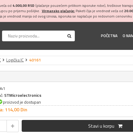
 veća od
4.000,00 RSD
(plaćanje pouzećem prilikom isporuke robe), troškove transpor
kupcu po prijemu pošiljke.
Virmansko plaćanje:
Paketi čija je vrednost veća od
20.0
ija je vrednost manja od ovog iznosa, isporuka se naplaćuje po redovnom cenovniku 
POČETNA
O NA
C
Logička IC
40161
041
ač:
STMicroelectronics
proizvod je dostupan
a: 114,
00
Din
Stavi u korpu