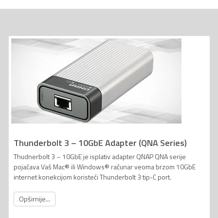
Thunderbolt 3 – 10GbE Adapter (QNA Series)
Thudnerbolt 3 – 10GbE je isplativ adapter QNAP QNA serije
pojačava Vaš Mac® ili Windows® računar veoma brzom 10GbE
internet konekcijom koristeći Thunderbolt 3 tip-C port.
Opširnije...