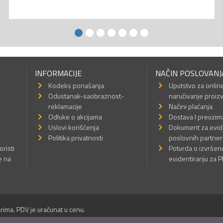
INFORMACIJE
NAČIN POSLOVANJ
Kodeks ponašanja
Uputstvo za onlin
Odustanak-saobraznost-
naručivanje proiz
reklamacije
Načini plaćanja
a
Odluke o akcijama
Dostava I preuzim
a
Uslovi korišćenja
Dokument za evid
Politika privatnosti
poslovnih partner
oristi
Potvrda o izvrše
e na
evidentiranju za 
rima. PDV je uračunat u cenu.
Sva prava su zadržana.