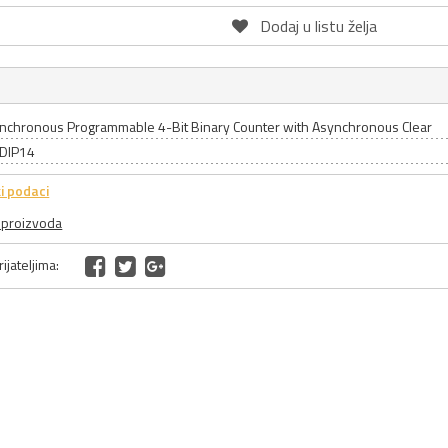
Dodaj u listu želja
ynchronous Programmable 4-Bit Binary Counter with Asynchronous Clear
 DIP14
i podaci
a proizvoda
ijateljima: