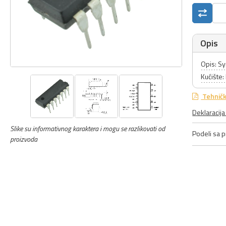
Opis
Opis: S
Kućište:
Tehničk
Deklaracij
Slike su informativnog karaktera i mogu se razlikovati od
Podeli sa pr
proizvoda