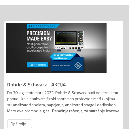
Rohde & Schwarz - AKCIJA
Do 30-og septembra 2023. Rohde & Schwarz nudi neverovatnu
ponudu koja obuhvata široki asortiman proizvoda među kojima
su: analizatori spektra, napajanja, analizatori snage i osciloskopi.
Moto ove promocije glasi: Današnja rešenja, za sutrašnje izazove.
Opširnije...