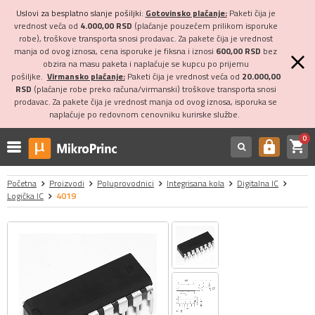
Uslovi za besplatno slanje pošiljki:
Gotovinsko plaćanje:
Paketi čija je
vrednost veća od
4.000,00 RSD
(plaćanje pouzećem prilikom isporuke
robe), troškove transporta snosi prodavac. Za pakete čija je vrednost
manja od ovog iznosa, cena isporuke je fiksna i iznosi
600,00 RSD
bez
obzira na masu paketa i naplaćuje se kupcu po prijemu
pošiljke.
Virmansko plaćanje:
Paketi čija je vrednost veća od
20.000,00
RSD
(plaćanje robe preko računa/virmanski) troškove transporta snosi
prodavac. Za pakete čija je vrednost manja od ovog iznosa, isporuka se
naplaćuje po redovnom cenovniku kurirske službe.
0
shopping_cart
https
Početna
Proizvodi
Poluprovodnici
Integrisana kola
Digitalna IC
Logička IC
4019