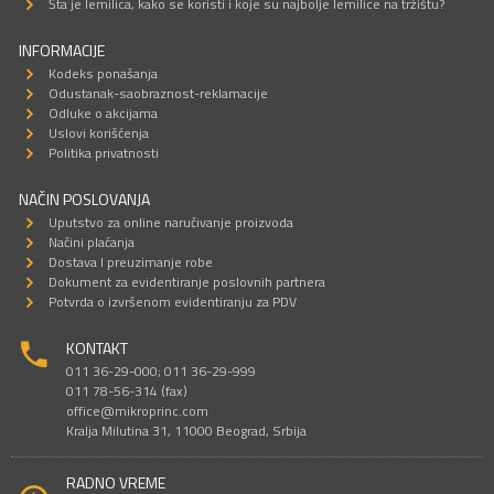
Šta je lemilica, kako se koristi i koje su najbolje lemilice na tržištu?
INFORMACIJE
Kodeks ponašanja
Odustanak-saobraznost-reklamacije
Odluke o akcijama
Uslovi korišćenja
Politika privatnosti
NAČIN POSLOVANJA
Uputstvo za online naručivanje proizvoda
Načini plaćanja
Dostava I preuzimanje robe
Dokument za evidentiranje poslovnih partnera
Potvrda o izvršenom evidentiranju za PDV
KONTAKT
011 36-29-000; 011 36-29-999
011 78-56-314 (fax)
office@mikroprinc.com
Kralja Milutina 31, 11000 Beograd, Srbija
RADNO VREME