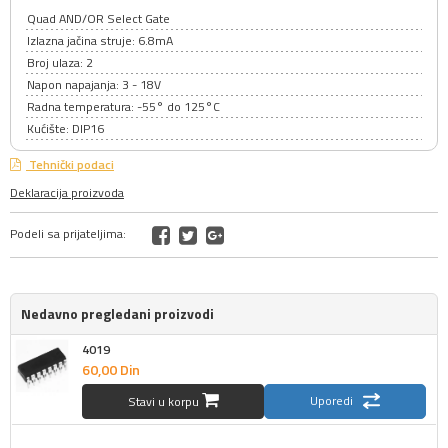
Quad AND/OR Select Gate
Izlazna jačina struje: 6.8mA
Broj ulaza: 2
Napon napajanja: 3 - 18V
Radna temperatura: -55° do 125°C
Kućište: DIP16
Tehnički podaci
Deklaracija proizvoda
Podeli sa prijateljima:
Nedavno pregledani proizvodi
4019
60,
00
Din
Uporedi
Stavi u korpu