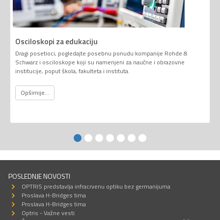
Osciloskopi za edukaciju
Dragi posetioci, pogledajte posebnu ponudu kompanije Rohde &
Schwarz i osciloskope koji su namenjeni za naučne i obrazovne
institucije, poput škola, fakulteta i instituta.
Opširnije...
POSLEDNJE NOVOSTI
OPTRIS predstavlja infracrvenu optiku bez germanijuma
Proslava H-Bridges tima
Proslava H-Bridges tima
Optris - Važne vesti