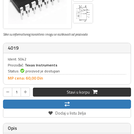
Slike su informativnog karaktera i mogu se razlikovati od proizvoda
4019
Ident: 5042
Proizođač:
Texas Instruments
Status:
proizvod je dostupan
MP cena: 60,
00
Din
Stavi u korpu
Dodaj u listu želja
Opis