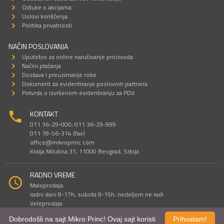
Odluke o akcijama
Uslovi korišćenja
Politika privatnosti
NAČIN POSLOVANJA
Uputstvo za online naručivanje proizvoda
Načini plaćanja
Dostava I preuzimanje robe
Dokument za evidentiranje poslovnih partnera
Potvrda o izvršenom evidentiranju za PDV
KONTAKT
011 36-29-000; 011 36-29-999
011 78-56-314 (fax)
office@mikroprinc.com
Kralja Milutina 31, 11000 Beograd, Srbija
RADNO VREME
Maloprodaja:
radni dani 8-17h, subota 9-15h, nedeljom ne radi
Veleprodaja:
radni dani 9-16h, subotom i nedeljom ne radi
Dobrodošli na sajt Mikro Princ! Ovaj sajt koristi
Prihvatam!