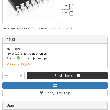
Slike su informativnog karaktera i mogu se razlikovati od proizvoda
4518
Ident: 696
Proizođač:
STMicroelectronics
Status:
proizvod je dostupan
MP cena: 86,
40
Din
Stavi u korpu
Dodaj u listu želja
Opis