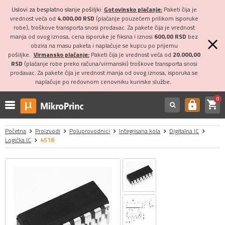
Uslovi za besplatno slanje pošiljki:
Gotovinsko plaćanje:
Paketi čija je
vrednost veća od
4.000,00 RSD
(plaćanje pouzećem prilikom isporuke
robe), troškove transporta snosi prodavac. Za pakete čija je vrednost
manja od ovog iznosa, cena isporuke je fiksna i iznosi
600,00 RSD
bez
obzira na masu paketa i naplaćuje se kupcu po prijemu
pošiljke.
Virmansko plaćanje:
Paketi čija je vrednost veća od
20.000,00
RSD
(plaćanje robe preko računa/virmanski) troškove transporta snosi
prodavac. Za pakete čija je vrednost manja od ovog iznosa, isporuka se
naplaćuje po redovnom cenovniku kurirske službe.
0
shopping_cart
https
Početna
Proizvodi
Poluprovodnici
Integrisana kola
Digitalna IC
Logička IC
4518