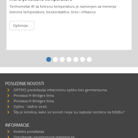
Termometar IR za telesnu temperaturu je namenjen za merenje
telesne temperature, beskontaktno, brzo i efikasno.
Opširnije...
POSLEDNJE NOVOSTI
OPTRIS predstavlja infracrvenu optiku bez germanijuma
Proslava H-Bridges tima
Proslava H-Bridges tima
Optris - Važne vesti
Šta je lemilica, kako se koristi i koje su najbolje lemilice na tržištu?
INFORMACIJE
Kodeks ponašanja
Odustanak-saobraznost-reklamacije