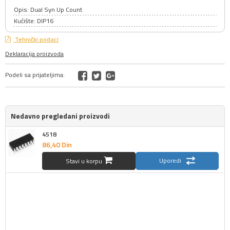
Opis: Dual Syn Up Count
Kućište: DIP16
Tehnički podaci
Deklaracija proizvoda
Podeli sa prijateljima:
Nedavno pregledani proizvodi
4518
86,
40
Din
Uporedi
Stavi u korpu