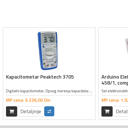
Kapacitometar Peaktech 3705
Arduino El
458/1, comp
Digitalni kapacitometar; Opseg merenja kapaciteta: 200pF, 2nF, 20nF, 200nF, 2µF, 20µF, 200µF, 2mF, 20mF; Tačnost merenja kapaciteta: ±0.5% + 10 cifara; Opseg merenja otpornosti: 20Ω, 200Ω, 2kΩ, 20kΩ, 200kΩ, 2MΩ, 20MΩ, 200MΩ,...
MP cena:
6.336,
00
Din
MP cena:
1.9
Detaljnije
Detal