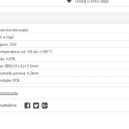
Dodaj u listu želja
itski kondenzator
t: 470µF
apon: 25V
emperatura: od -55 do +105°C
ija: ±20%
je: (ØD)10 x (L)12.5mm
između pinova: 5.0mm
ontaže: PCB
a proizvoda
ijateljima: