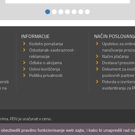
INFORMACIJE
NAČIN POSLOVANJ
Kodeks ponašanja
Uputstvo za onlin
Odustanak-saobraznost-
naručivanje proiz
reklamacije
Načini plaćanja
a
Odluke o akcijama
Dostava I preuzim
a
Uslovi korišćenja
Dokument za evid
Politika privatnosti
poslovnih partner
oristi
Potvrda o izvrše
e na
evidentiranju za 
rima. PDV je uračunat u cenu.
Sva prava su zadržana.
m obezbedili pravilno funkcionisanje web sajta, i kako bi unapredili rad
a Internet prodavnice
,
Izrada sajta
i
mobilnih aplikacija
i
SEO optimizacija