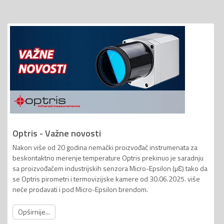
Optris - Važne novosti
Nakon više od 20 godina nemački proizvođač instrumenata za
beskontaktno merenje temperature Optris prekinuo je saradnju
sa proizvođačem industrijskih senzora Micro-Epsilon (µƐ) tako da
se Optris pirometri i termovizijske kamere od 30.06.2025. više
neće prodavati i pod Micro-Epsilon brendom.
Opširnije...