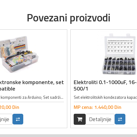
Povezani proizvodi
ektronske komponente, set
Elektroliti 0.1-1000uF, 16
atible
500/1
Set elektronskih komponenti za Arduino; Set sadrži 458 komponenti među kojima su:; - 1 x Modul za napajanje (Ulazni napon: 6.5 - 12V ili napajanje preko USB-a, Izlazni napon: 3.3 - 5V, Maksimalna izlazna jačina struje: 700mA); - 1 x...
20,
00
Din
MP cena:
1.440,
00
Din
jnije
Detaljnije