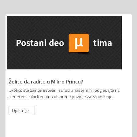
Želite da radite u Mikro Princu?
Ukoliko ste zainteresovani za rad u našoj firmi, pogledajte na
sledećem linku trenutno otvorene pozicije za zaposlenje.
Opširnije...