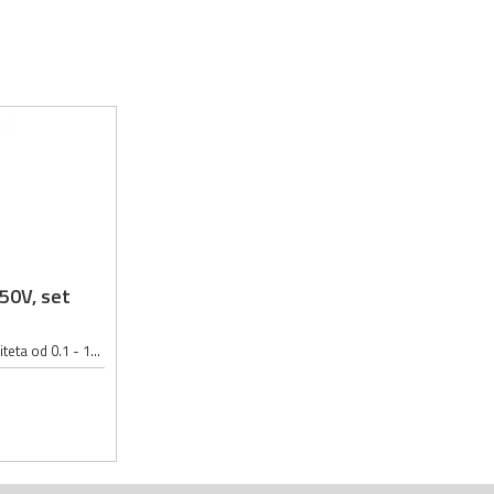
-50V, set
Set elektrolitskih kondezatora kapaciteta od 0.1 - 1000µF; Napon kondezatora u setu: 16 - 50V; Set sadrži 500 elektrolitskih kondezatora:; 0.1µF 50V 4x7mm : 30 kom; 0.22µF 50V 5x11mm : 20 kom; 0.47µF 50V 5x11mm : 20 kom; 1µF 50V...