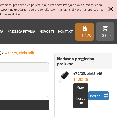
ta snosi prodavac. Za pakete čija je vrednost manja od ovog iznosa, cena
00,00 RSD
(plaćanje robe preko računa/virmanski) troškove transporta snosi
kurirske službe.
shopping_cart
https
MA
NAJČEŠĆA PITANJA
NOVOSTI
KONTAKT
PRIJAVA
0,
00
Din
V
470/25, elektrolit
Nedavno pregledani
proizvodi
470/25, elektrolit
11,
52
Din
Stavi
u
Uporedi
korpu