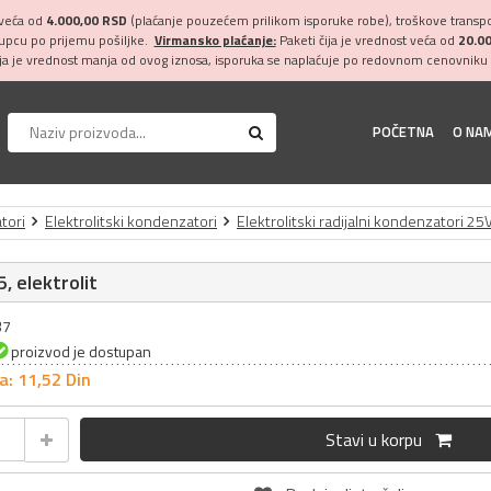
 veća od
4.000,00 RSD
(plaćanje pouzećem prilikom isporuke robe), troškove transpor
kupcu po prijemu pošiljke.
Virmansko plaćanje:
Paketi čija je vrednost veća od
20.0
ija je vrednost manja od ovog iznosa, isporuka se naplaćuje po redovnom cenovniku 
POČETNA
O NA
tori
Elektrolitski kondenzatori
Elektrolitski radijalni kondenzatori 25
, elektrolit
37
proizvod je dostupan
a: 11,
52
Din
Stavi u korpu