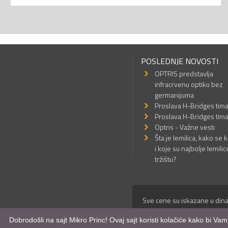
POSLEDNJE NOVOSTI
OPTRIS predstavlja
infracrvenu optiku bez
germanijuma
Proslava H-Bridges tim
Proslava H-Bridges tim
Optris - Važne vesti
Šta je lemilica, kako se k
i koje su najbolje lemilic
tržištu?
Sve cene su iskazane u dina
© Mikro Princ 1999 - 2026. 
Dobrodošli na sajt Mikro Princ! Ovaj sajt koristi kolačiće kako bi Va
Kreirao
*nbgcreator
|
Izdrad