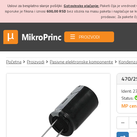
Uslovi za besplatno slanje pošiljki:
Gotovinsko plaćanje:
Paketi čija je vrednost
isporuke je fiksna i iznosi
600,00 RSD
bez obzira na masu paketa i naplaćuje se 
prodavac. Za pakete č
PROIZVODI
Početna
Proizvodi
Pasivne elektronske komponente
Kondenza
470/25
Ident: 2
Status:
MP cen