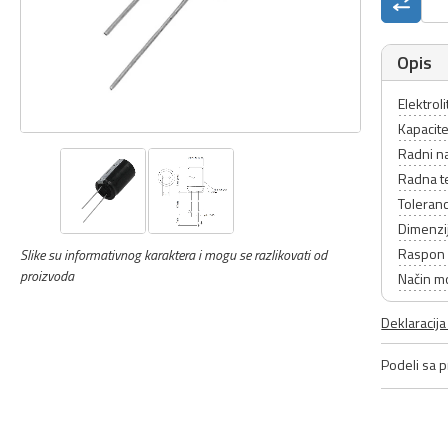
Opis
Elektrol
Kapacite
Radni n
Radna t
Toleranc
Dimenzi
Raspon 
Slike su informativnog karaktera i mogu se razlikovati od
proizvoda
Način m
Deklaracij
Podeli sa pr