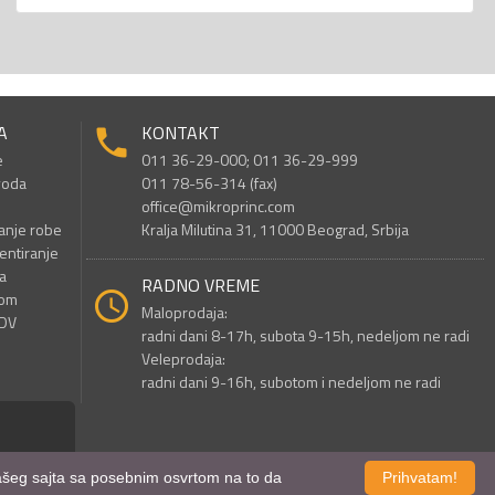
A
KONTAKT
e
011 36-29-000; 011 36-29-999
voda
011 78-56-314 (fax)
office@mikroprinc.com
anje robe
Kralja Milutina 31, 11000 Beograd, Srbija
entiranje
a
RADNO VREME
nom
Maloprodaja:
PDV
radni dani 8-17h, subota 9-15h, nedeljom ne radi
Veleprodaja:
radni dani 9-16h, subotom i nedeljom ne radi
 našeg sajta sa posebnim osvrtom na to da
Prihvatam!