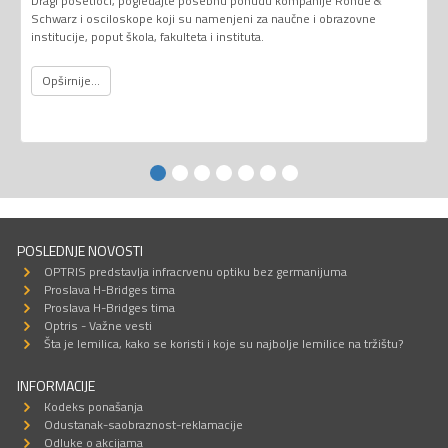
Dragi posetioci, pogledajte posebnu ponudu kompanije Rohde &
Schwarz i osciloskope koji su namenjeni za naučne i obrazovne
institucije, poput škola, fakulteta i instituta.
Opširnije...
POSLEDNJE NOVOSTI
OPTRIS predstavlja infracrvenu optiku bez germanijuma
Proslava H-Bridges tima
Proslava H-Bridges tima
Optris - Važne vesti
Šta je lemilica, kako se koristi i koje su najbolje lemilice na tržištu?
INFORMACIJE
Kodeks ponašanja
Odustanak-saobraznost-reklamacije
Odluke o akcijama