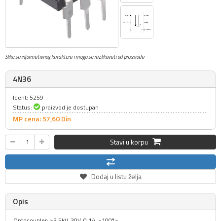
Slike su informativnog karaktera i mogu se razlikovati od proizvoda
4N36
Ident: 5259
Status:
proizvod je dostupan
MP cena: 57,
60
Din
Stavi u korpu
Dodaj u listu želja
Opis
Optocoupler: >3.5kV, 30V, 0.1A, >100%>