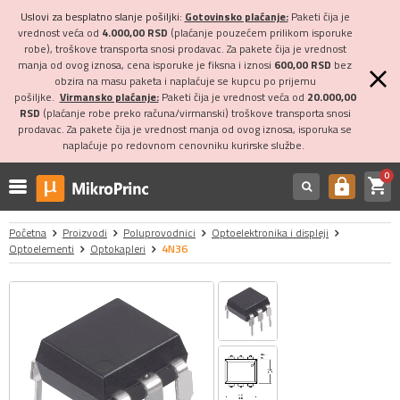
Uslovi za besplatno slanje pošiljki:
Gotovinsko plaćanje:
Paketi čija je
vrednost veća od
4.000,00 RSD
(plaćanje pouzećem prilikom isporuke
robe), troškove transporta snosi prodavac. Za pakete čija je vrednost
manja od ovog iznosa, cena isporuke je fiksna i iznosi
600,00 RSD
bez
obzira na masu paketa i naplaćuje se kupcu po prijemu
pošiljke.
Virmansko plaćanje:
Paketi čija je vrednost veća od
20.000,00
RSD
(plaćanje robe preko računa/virmanski) troškove transporta snosi
prodavac. Za pakete čija je vrednost manja od ovog iznosa, isporuka se
naplaćuje po redovnom cenovniku kurirske službe.
0
shopping_cart
https
Početna
Proizvodi
Poluprovodnici
Optoelektronika i displeji
Optoelementi
Optokapleri
4N36