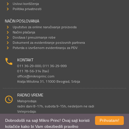
Uslovi korišćenja
Politika privatnosti
NAČIN POSLOVANJA
Uputstvo za online naručivanje proizvoda
Načini plaćanja
Dostava I preuzimanje robe
Dokument za evidentiranje poslovnih partnera
Potvrda o izvršenom evidentiranju za PDV
KONTAKT
011 36-29-000; 011 36-29-999
011 78-56-314 (fax)
office@mikroprinc.com
Kralja Milutina 31, 11000 Beograd, Srbija
RADNO VREME
Maloprodaja:
radni dani 8-17h, subota 9-15h, nedeljom ne radi
Veleprodaja:
radni dani 9-16h, subotom i nedeljom ne radi
Dobrodošli na sajt Mikro Princ! Ovaj sajt koristi
Prihvatam!
kolačiće kako bi Vam obezbedili pravilno