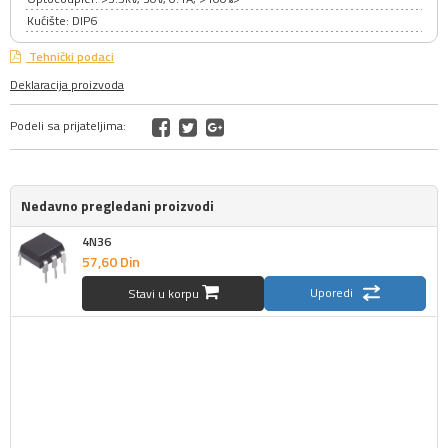
Kućište: DIP6
Tehnički podaci
Deklaracija proizvoda
Podeli sa prijateljima:
Nedavno pregledani proizvodi
4N36
57,
60
Din
Uporedi
Stavi u korpu