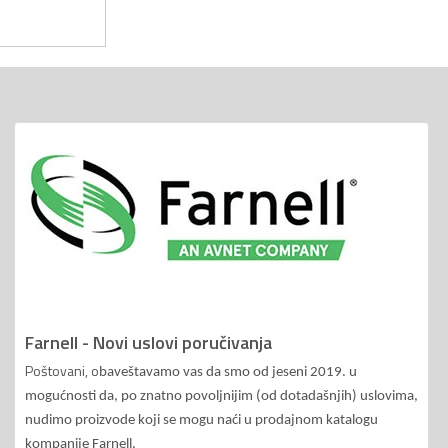
Farnell - Novi uslovi poručivanja
Poštovani, o
baveštavamo vas da smo od jeseni 2019. u
mogućnosti da, po znatno povoljnijim (od dotadašnjih) uslovima,
nudimo proizvode koji se mogu naći u prodajnom katalogu
kompanije Farnell.