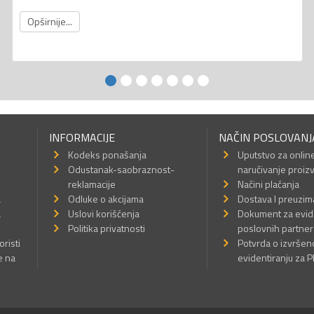
Opširnije...
INFORMACIJE
NAČIN POSLOVANJ
Kodeks ponašanja
Uputstvo za onlin
Odustanak-saobraznost-
naručivanje proiz
reklamacije
Načini plaćanja
a
Odluke o akcijama
Dostava I preuzim
a
Uslovi korišćenja
Dokument za evid
Politika privatnosti
poslovnih partner
oristi
Potvrda o izvrše
e na
evidentiranju za 