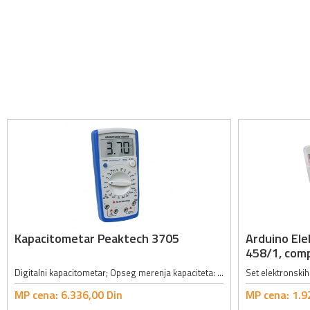
Kapacitometar Peaktech 3705
Arduino El
458/1, comp
Digitalni kapacitometar; Opseg merenja kapaciteta: 200pF, 2nF, 20nF, 200nF, 2µF, 20µF, 200µF, 2mF, 20mF; Tačnost merenja kapaciteta: ±0.5% + 10 cifara; Opseg merenja otpornosti: 20Ω, 200Ω, 2kΩ, 20kΩ, 200kΩ, 2MΩ, 20MΩ, 200MΩ,...
MP cena:
6.336,
00
Din
MP cena:
1.9