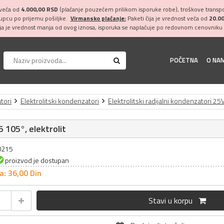
 veća od
4.000,00 RSD
(plaćanje pouzećem prilikom isporuke robe), troškove transpor
kupcu po prijemu pošiljke.
Virmansko plaćanje:
Paketi čija je vrednost veća od
20.0
ija je vrednost manja od ovog iznosa, isporuka se naplaćuje po redovnom cenovniku 
POČETNA
O NA
tori
Elektrolitski kondenzatori
Elektrolitski radijalni kondenzatori 25
 105°, elektrolit
20215
proizvod je dostupan
a: 36,
00
Din
Stavi u korpu