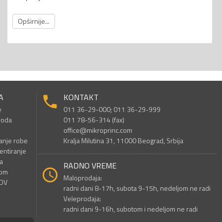
Opširnije...
A
KONTAKT
e
011 36-29-000; 011 36-29-999
voda
011 78-56-314 (fax)
office@mikroprinc.com
anje robe
Kralja Milutina 31, 11000 Beograd, Srbija
entiranje
a
RADNO VREME
nom
Maloprodaja:
PDV
radni dani 8-17h, subota 9-15h, nedeljom ne radi
Veleprodaja:
radni dani 9-16h, subotom i nedeljom ne radi