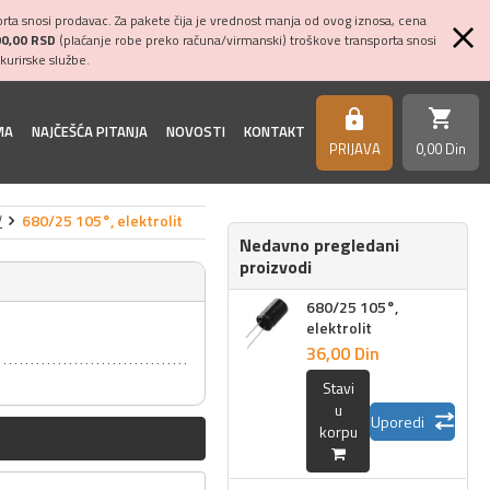
ta snosi prodavac. Za pakete čija je vrednost manja od ovog iznosa, cena
00,00 RSD
(plaćanje robe preko računa/virmanski) troškove transporta snosi
kurirske službe.
shopping_cart
https
MA
NAJČEŠĆA PITANJA
NOVOSTI
KONTAKT
PRIJAVA
0,
00
Din
V
680/25 105°, elektrolit
Nedavno pregledani
proizvodi
680/25 105°,
elektrolit
36,
00
Din
Stavi
u
Uporedi
korpu