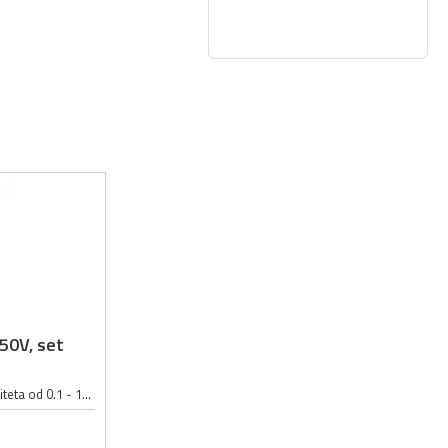
-50V, set
Set elektrolitskih kondezatora kapaciteta od 0.1 - 1000µF; Napon kondezatora u setu: 16 - 50V; Set sadrži 500 elektrolitskih kondezatora:; 0.1µF 50V 4x7mm : 30 kom; 0.22µF 50V 5x11mm : 20 kom; 0.47µF 50V 5x11mm : 20 kom; 1µF 50V...