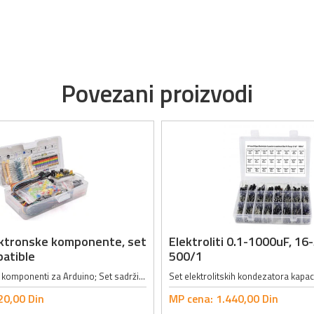
Povezani proizvodi
ektronske komponente, set
Elektroliti 0.1-1000uF, 16
atible
500/1
Set elektronskih komponenti za Arduino; Set sadrži 458 komponenti među kojima su:; - 1 x Modul za napajanje (Ulazni napon: 6.5 - 12V ili napajanje preko USB-a, Izlazni napon: 3.3 - 5V, Maksimalna izlazna jačina struje: 700mA); - 1 x...
20,
00
Din
MP cena:
1.440,
00
Din