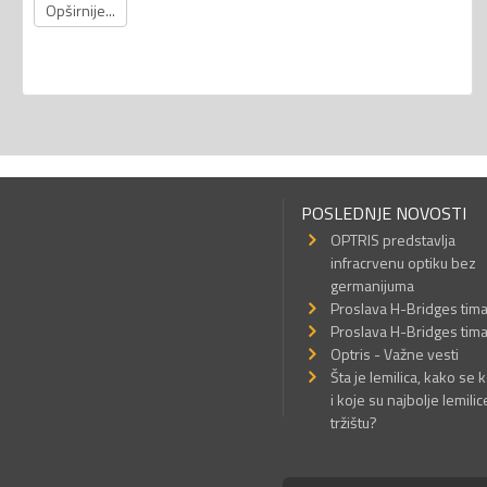
Opširnije...
POSLEDNJE NOVOSTI
OPTRIS predstavlja
infracrvenu optiku bez
germanijuma
Proslava H-Bridges tim
Proslava H-Bridges tim
Optris - Važne vesti
Šta je lemilica, kako se k
i koje su najbolje lemilic
tržištu?