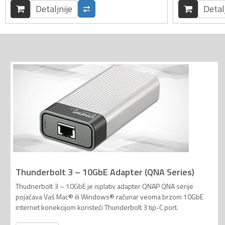
Detaljnije
Detal
Thunderbolt 3 – 10GbE Adapter (QNA Series)
Thudnerbolt 3 – 10GbE je isplativ adapter QNAP QNA serije
pojačava Vaš Mac® ili Windows® računar veoma brzom 10GbE
internet konekcijom koristeći Thunderbolt 3 tip-C port.