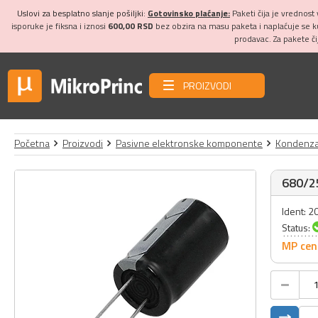
Uslovi za besplatno slanje pošiljki:
Gotovinsko plaćanje:
Paketi čija je vrednost
isporuke je fiksna i iznosi
600,00 RSD
bez obzira na masu paketa i naplaćuje se 
prodavac. Za pakete č
PROIZVODI
Početna
Proizvodi
Pasivne elektronske komponente
Kondenza
680/25
Ident: 
Status:
MP cen