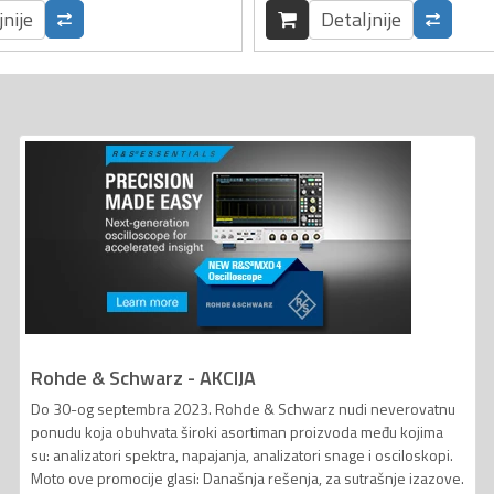
jnije
Detaljnije
Rohde & Schwarz - AKCIJA
Do 30-og septembra 2023. Rohde & Schwarz nudi neverovatnu
ponudu koja obuhvata široki asortiman proizvoda među kojima
su: analizatori spektra, napajanja, analizatori snage i osciloskopi.
Moto ove promocije glasi: Današnja rešenja, za sutrašnje izazove.