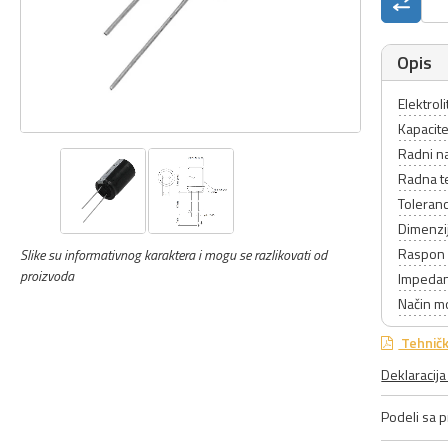
Opis
Elektrol
Kapacite
Radni n
Radna t
Toleranc
Dimenzi
Raspon 
Slike su informativnog karaktera i mogu se razlikovati od
proizvoda
Impeda
Način m
Tehničk
Deklaracij
Podeli sa pr