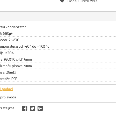
Dodaj u listu želja
itski kondenzator
t: 680µF
apon: 25VDC
emperatura: od -40° do +105°C
ija: ±20%
je: (ØD)10 x (L)16mm
između pinova: 5mm
nsa: 28mΩ
ontaže: PCB
i podaci
a proizvoda
ijateljima: