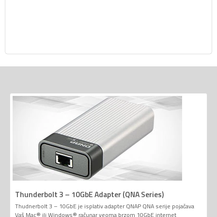
Thunderbolt 3 – 10GbE Adapter (QNA Series)
Thudnerbolt 3 – 10GbE je isplativ adapter QNAP QNA serije pojačava
Vaš Mac® ili Windows® računar veoma brzom 10GbE internet