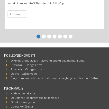
konekcijom koristeći Thunderbolt 3 tip-C port.
Opširnije...
POSLEDNJE NOVOSTI
OPTRIS predstavlja infracrvenu optiku bez germanijuma
Proslava H-Bridges tima
Proslava H-Bridges tima
Optris - Važne vesti
Šta je lemilica, kako se koristi i koje su najbolje lemilice na tržištu?
INFORMACIJE
Kodeks ponašanja
Odustanak-saobraznost-reklamacije
Odluke o akcijama
Uslovi korišćenja