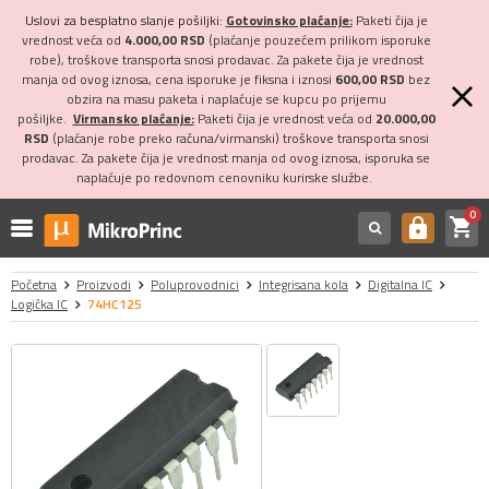
Uslovi za besplatno slanje pošiljki:
Gotovinsko plaćanje:
Paketi čija je
vrednost veća od
4.000,00 RSD
(plaćanje pouzećem prilikom isporuke
robe), troškove transporta snosi prodavac. Za pakete čija je vrednost
manja od ovog iznosa, cena isporuke je fiksna i iznosi
600,00 RSD
bez
obzira na masu paketa i naplaćuje se kupcu po prijemu
pošiljke.
Virmansko plaćanje:
Paketi čija je vrednost veća od
20.000,00
RSD
(plaćanje robe preko računa/virmanski) troškove transporta snosi
prodavac. Za pakete čija je vrednost manja od ovog iznosa, isporuka se
naplaćuje po redovnom cenovniku kurirske službe.
0
shopping_cart
https
Početna
Proizvodi
Poluprovodnici
Integrisana kola
Digitalna IC
Logička IC
74HC125