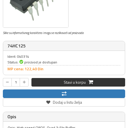
Slike su informativnog karaktera i mogu se razlikovati od proizvoda
74HC125
Ident: 040314
Status:
proizvod je dostupan
MP cena: 122,
40
Din
Stavi u korpu
Dodaj u listu želja
Opis
Opis: High speed CMOS, Quad 3-Sta Buffer