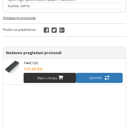
Kućište: DIP14
Deklaracija proizvoda
Podeli sa prijateljima:
Nedavno pregledani proizvodi
74HC125
122,
40
Din
Uporedi
Stavi u korpu