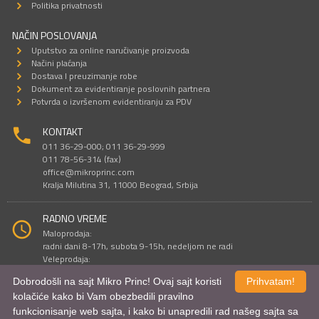
Politika privatnosti
NAČIN POSLOVANJA
Uputstvo za online naručivanje proizvoda
Načini plaćanja
Dostava I preuzimanje robe
Dokument za evidentiranje poslovnih partnera
Potvrda o izvršenom evidentiranju za PDV
KONTAKT
011 36-29-000; 011 36-29-999
011 78-56-314 (fax)
office@mikroprinc.com
Kralja Milutina 31, 11000 Beograd, Srbija
RADNO VREME
Maloprodaja:
radni dani 8-17h, subota 9-15h, nedeljom ne radi
Veleprodaja:
radni dani 9-16h, subotom i nedeljom ne radi
Dobrodošli na sajt Mikro Princ! Ovaj sajt koristi
Prihvatam!
kolačiće kako bi Vam obezbedili pravilno
funkcionisanje web sajta, i kako bi unapredili rad našeg sajta sa
Sve cene su iskazane u dinarima. PDV je uračunat u cenu.