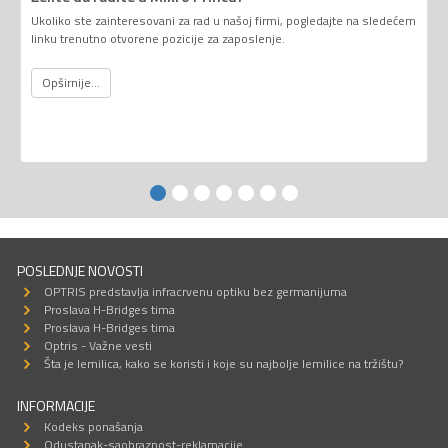
Ukoliko ste zainteresovani za rad u našoj firmi, pogledajte na sledećem
linku trenutno otvorene pozicije za zaposlenje.
Opširnije...
POSLEDNJE NOVOSTI
OPTRIS predstavlja infracrvenu optiku bez germanijuma
Proslava H-Bridges tima
Proslava H-Bridges tima
Optris - Važne vesti
Šta je lemilica, kako se koristi i koje su najbolje lemilice na tržištu?
INFORMACIJE
Kodeks ponašanja
Odustanak-saobraznost-reklamacije