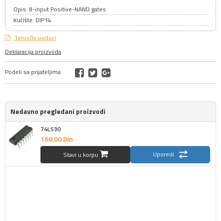
Opis: 8-input Positive-NAND gates
Kućište: DIP14
Tehnički podaci
Deklaracija proizvoda
Podeli sa prijateljima:
Nedavno pregledani proizvodi
74LS30
168,
00
Din
Uporedi
Stavi u korpu