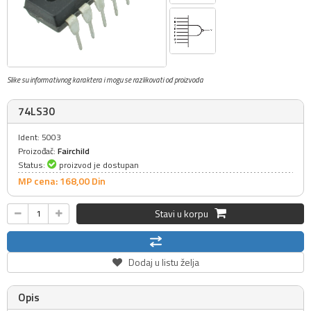
Slike su informativnog karaktera i mogu se razlikovati od proizvoda
74LS30
Ident: 5003
Proizođač:
Fairchild
Status:
proizvod je dostupan
MP cena: 168,
00
Din
Stavi u korpu
Dodaj u listu želja
Opis