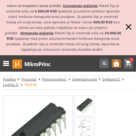
Uslovi za besplatno slanje pošiljki:
Gotovinsko plaćanje:
Paketi čija je
vrednost veća od
4.000,00 RSD
(plaćanje pouzećem prilikom isporuke
robe), troškove transporta snosi prodavac. Za pakete čija je vrednost
manja od ovog iznosa, cena isporuke je fiksna i iznosi
600,00 RSD
bez
obzira na masu paketa i naplaćuje se kupcu po prijemu
pošiljke.
Virmansko plaćanje:
Paketi čija je vrednost veća od
20.000,00
RSD
(plaćanje robe preko računa/virmanski) troškove transporta snosi
prodavac. Za pakete čija je vrednost manja od ovog iznosa, isporuka se
naplaćuje po redovnom cenovniku kurirske službe.
0
shopping_cart
https
Početna
Proizvodi
Poluprovodnici
Integrisana kola
Digitalna IC
Logička IC
74LS30