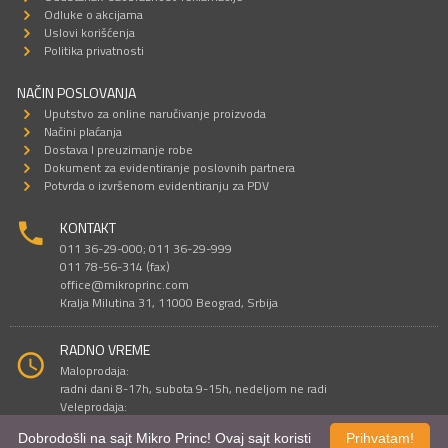
Odluke o akcijama
Uslovi korišćenja
Politika privatnosti
NAČIN POSLOVANJA
Uputstvo za online naručivanje proizvoda
Načini plaćanja
Dostava I preuzimanje robe
Dokument za evidentiranje poslovnih partnera
Potvrda o izvršenom evidentiranju za PDV
KONTAKT
011 36-29-000; 011 36-29-999
011 78-56-314 (fax)
office@mikroprinc.com
Kralja Milutina 31, 11000 Beograd, Srbija
RADNO VREME
Maloprodaja:
radni dani 8-17h, subota 9-15h, nedeljom ne radi
Veleprodaja:
radni dani 9-16h, subotom i nedeljom ne radi
Dobrodošli na sajt Mikro Princ! Ovaj sajt koristi
Prihvatam!