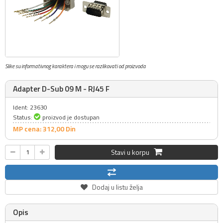
Slike su informativnog karaktera i mogu se razlikovati od proizvoda
Adapter D-Sub 09 M - RJ45 F
Ident: 23630
Status:
proizvod je dostupan
MP cena: 312,
00
Din
Stavi u korpu
Dodaj u listu želja
Opis