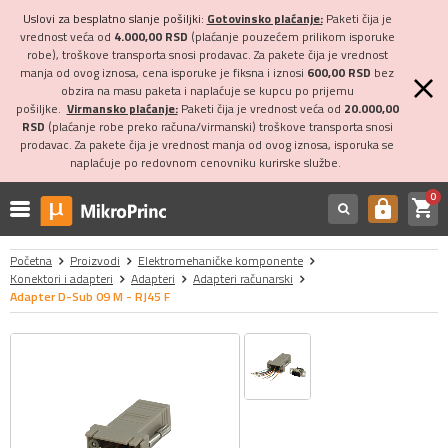
Uslovi za besplatno slanje pošiljki:
Gotovinsko plaćanje:
Paketi čija je
vrednost veća od
4.000,00 RSD
(plaćanje pouzećem prilikom isporuke
robe), troškove transporta snosi prodavac. Za pakete čija je vrednost
manja od ovog iznosa, cena isporuke je fiksna i iznosi
600,00 RSD
bez
obzira na masu paketa i naplaćuje se kupcu po prijemu
pošiljke.
Virmansko plaćanje:
Paketi čija je vrednost veća od
20.000,00
RSD
(plaćanje robe preko računa/virmanski) troškove transporta snosi
prodavac. Za pakete čija je vrednost manja od ovog iznosa, isporuka se
naplaćuje po redovnom cenovniku kurirske službe.
0
shopping_cart
https
Početna
Proizvodi
Elektromehaničke komponente
Konektori i adapteri
Adapteri
Adapteri računarski
Adapter D-Sub 09 M - RJ45 F