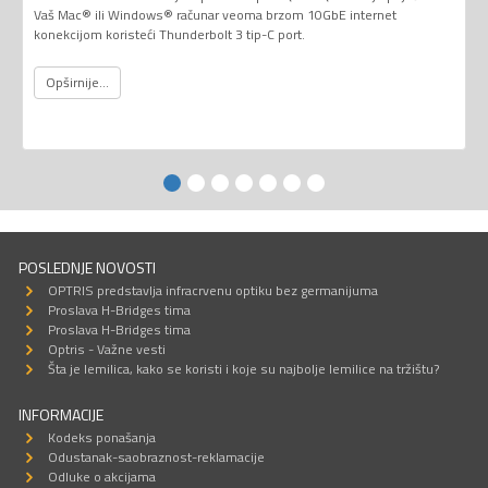
Vaš Mac® ili Windows® računar veoma brzom 10GbE internet
konekcijom koristeći Thunderbolt 3 tip-C port.
Opširnije...
POSLEDNJE NOVOSTI
OPTRIS predstavlja infracrvenu optiku bez germanijuma
Proslava H-Bridges tima
Proslava H-Bridges tima
Optris - Važne vesti
Šta je lemilica, kako se koristi i koje su najbolje lemilice na tržištu?
INFORMACIJE
Kodeks ponašanja
Odustanak-saobraznost-reklamacije
Odluke o akcijama