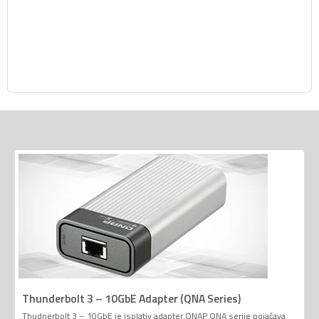
Thunderbolt 3 – 10GbE Adapter (QNA Series)
Thudnerbolt 3 – 10GbE je isplativ adapter QNAP QNA serije pojačava