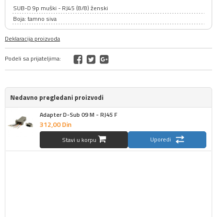
SUB-D 9p muški - RJ45 (8/8) ženski
Boja: tamno siva
Deklaracija proizvoda
Podeli sa prijateljima:
Nedavno pregledani proizvodi
Adapter D-Sub 09 M - RJ45 F
312,
00
Din
Uporedi
Stavi u korpu