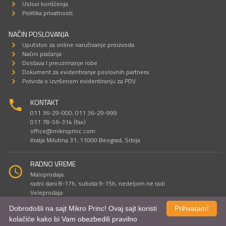
Uslovi korišćenja
Politika privatnosti
NAČIN POSLOVANJA
Uputstvo za online naručivanje proizvoda
Načini plaćanja
Dostava I preuzimanje robe
Dokument za evidentiranje poslovnih partnera
Potvrda o izvršenom evidentiranju za PDV
KONTAKT
011 36-29-000; 011 36-29-999
011 78-56-314 (fax)
office@mikroprinc.com
Kralja Milutina 31, 11000 Beograd, Srbija
RADNO VREME
Maloprodaja:
radni dani 8-17h, subota 9-15h, nedeljom ne radi
Veleprodaja:
radni dani 9-16h, subotom i nedeljom ne radi
Dobrodošli na sajt Mikro Princ! Ovaj sajt koristi
Prihvatam!
kolačiće kako bi Vam obezbedili pravilno