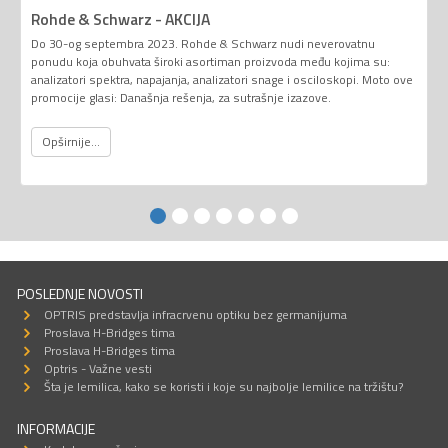
Rohde & Schwarz - AKCIJA
Do 30-og septembra 2023. Rohde & Schwarz nudi neverovatnu
ponudu koja obuhvata široki asortiman proizvoda među kojima su:
analizatori spektra, napajanja, analizatori snage i osciloskopi. Moto ove
promocije glasi: Današnja rešenja, za sutrašnje izazove.
Opširnije...
POSLEDNJE NOVOSTI
OPTRIS predstavlja infracrvenu optiku bez germanijuma
Proslava H-Bridges tima
Proslava H-Bridges tima
Optris - Važne vesti
Šta je lemilica, kako se koristi i koje su najbolje lemilice na tržištu?
INFORMACIJE