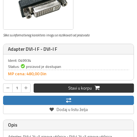
Slike su informativnog karaktera i mogu se razlikovati od proizvoda
Adapter DVI-I F - DVI-I F
Ident: 049934
Status:
proizvod je dostupan
MP cena: 480,
00
Din
Stavi u korpu
Dodaj u listu želja
Opis
Adapter: DVI-I 24+5 pinova utičnica - DVI-I 24+5 pinova utičnica