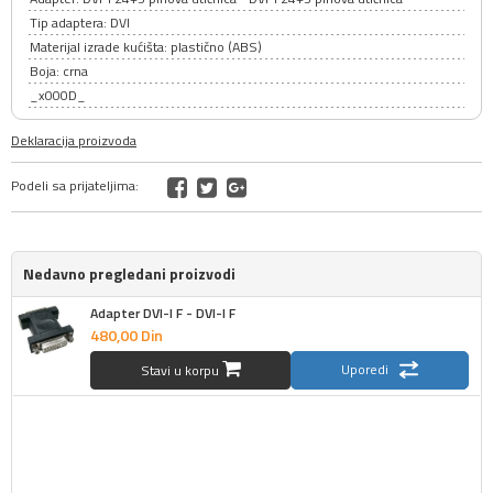
Tip adaptera: DVI
Materijal izrade kućišta: plastično (ABS)
Boja: crna
_x000D_
Deklaracija proizvoda
Podeli sa prijateljima:
Nedavno pregledani proizvodi
Adapter DVI-I F - DVI-I F
480,
00
Din
Uporedi
Stavi u korpu