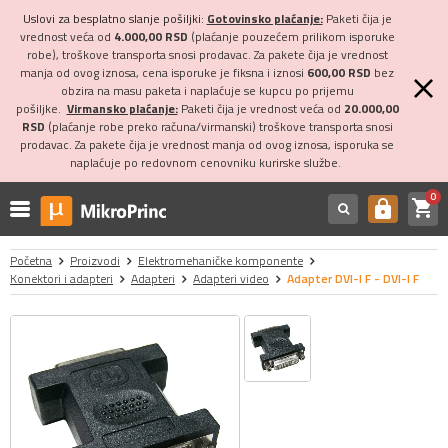
Uslovi za besplatno slanje pošiljki:
Gotovinsko plaćanje:
Paketi čija je
vrednost veća od
4.000,00 RSD
(plaćanje pouzećem prilikom isporuke
robe), troškove transporta snosi prodavac. Za pakete čija je vrednost
manja od ovog iznosa, cena isporuke je fiksna i iznosi
600,00 RSD
bez
obzira na masu paketa i naplaćuje se kupcu po prijemu
pošiljke.
Virmansko plaćanje:
Paketi čija je vrednost veća od
20.000,00
RSD
(plaćanje robe preko računa/virmanski) troškove transporta snosi
prodavac. Za pakete čija je vrednost manja od ovog iznosa, isporuka se
naplaćuje po redovnom cenovniku kurirske službe.
0
shopping_cart
https
Početna
Proizvodi
Elektromehaničke komponente
Konektori i adapteri
Adapteri
Adapteri video
Adapter DVI-I F - DVI-I F