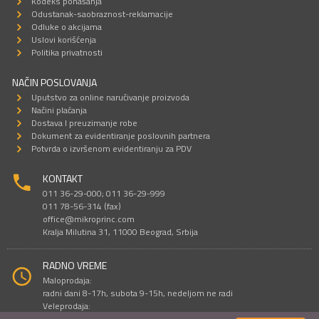
Kodeks ponašanja
Odustanak-saobraznost-reklamacije
Odluke o akcijama
Uslovi korišćenja
Politika privatnosti
NAČIN POSLOVANJA
Uputstvo za online naručivanje proizvoda
Načini plaćanja
Dostava I preuzimanje robe
Dokument za evidentiranje poslovnih partnera
Potvrda o izvršenom evidentiranju za PDV
KONTAKT
011 36-29-000; 011 36-29-999
011 78-56-314 (fax)
office@mikroprinc.com
Kralja Milutina 31, 11000 Beograd, Srbija
RADNO VREME
Maloprodaja:
radni dani 8-17h, subota 9-15h, nedeljom ne radi
Veleprodaja:
radni dani 9-16h, subotom i nedeljom ne radi