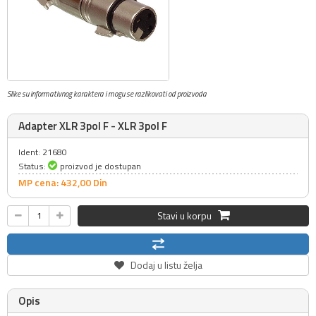
Slike su informativnog karaktera i mogu se razlikovati od proizvoda
Adapter XLR 3pol F - XLR 3pol F
Ident: 21680
Status:
proizvod je dostupan
MP cena: 432,
00
Din
Stavi u korpu
Dodaj u listu želja
Opis