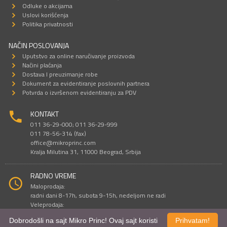
Odluke o akcijama
Uslovi korišćenja
Politika privatnosti
NAČIN POSLOVANJA
Uputstvo za online naručivanje proizvoda
Načini plaćanja
Dostava I preuzimanje robe
Dokument za evidentiranje poslovnih partnera
Potvrda o izvršenom evidentiranju za PDV
KONTAKT
011 36-29-000; 011 36-29-999
011 78-56-314 (fax)
office@mikroprinc.com
Kralja Milutina 31, 11000 Beograd, Srbija
RADNO VREME
Maloprodaja:
radni dani 8-17h, subota 9-15h, nedeljom ne radi
Veleprodaja:
radni dani 9-16h, subotom i nedeljom ne radi
Dobrodošli na sajt Mikro Princ! Ovaj sajt koristi
Prihvatam!