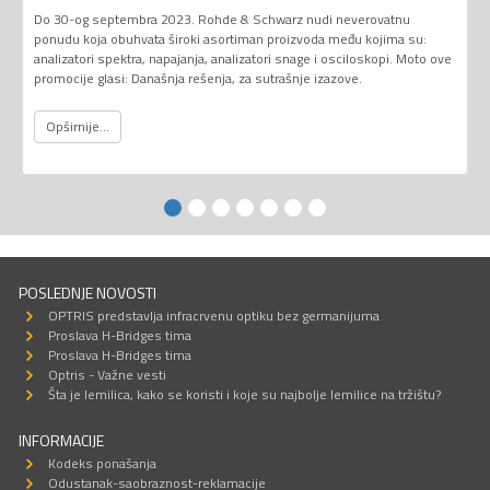
Do 30-og septembra 2023. Rohde & Schwarz nudi neverovatnu
ponudu koja obuhvata široki asortiman proizvoda među kojima su:
analizatori spektra, napajanja, analizatori snage i osciloskopi. Moto ove
promocije glasi: Današnja rešenja, za sutrašnje izazove.
Opširnije...
POSLEDNJE NOVOSTI
OPTRIS predstavlja infracrvenu optiku bez germanijuma
Proslava H-Bridges tima
Proslava H-Bridges tima
Optris - Važne vesti
Šta je lemilica, kako se koristi i koje su najbolje lemilice na tržištu?
INFORMACIJE
Kodeks ponašanja
Odustanak-saobraznost-reklamacije