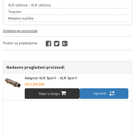
XLR utičnica - XLR utičnica
Tropolni
Metalno kućište
Deklaracija proizvoda
Podeli sa prijateljima:
Nedavno pregledani proizvodi
Adapter XLR 3pol F - XLR 3pol F
432,
00
Din
Uporedi
Stavi u korpu