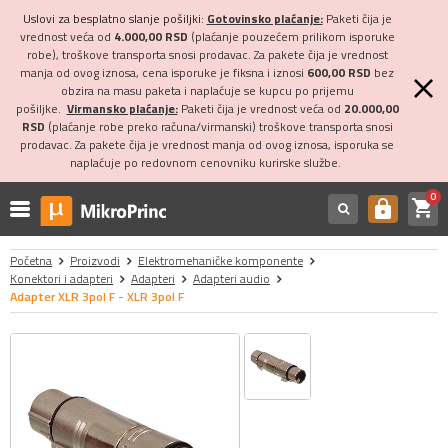
Uslovi za besplatno slanje pošiljki:
Gotovinsko plaćanje:
Paketi čija je
vrednost veća od
4.000,00 RSD
(plaćanje pouzećem prilikom isporuke
robe), troškove transporta snosi prodavac. Za pakete čija je vrednost
manja od ovog iznosa, cena isporuke je fiksna i iznosi
600,00 RSD
bez
obzira na masu paketa i naplaćuje se kupcu po prijemu
pošiljke.
Virmansko plaćanje:
Paketi čija je vrednost veća od
20.000,00
RSD
(plaćanje robe preko računa/virmanski) troškove transporta snosi
prodavac. Za pakete čija je vrednost manja od ovog iznosa, isporuka se
naplaćuje po redovnom cenovniku kurirske službe.
0
shopping_cart
https
Početna
Proizvodi
Elektromehaničke komponente
Konektori i adapteri
Adapteri
Adapteri audio
Adapter XLR 3pol F - XLR 3pol F