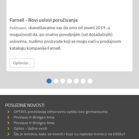
Farnell - Novi uslovi poručivanja
Poštovani, o
baveštavamo vas da smo od jeseni 2019. u
mogućnosti da, po znatno povoljnijim (od dotadašnjih)
uslovima, nudimo proizvode koji se mogu naći u prodajnom
katalogu kompanije Farnell.
Opširnije...
POSLEDNJE NOVOSTI
OPTRIS predstavlja infracrvenu optiku bez germanijuma
Proslava H-Bridges tima
Proslava H-Bridges tima
Optris - Važne vesti
Šta je lemilica, kako se koristi i koje su najbolje lemilice na tržištu?