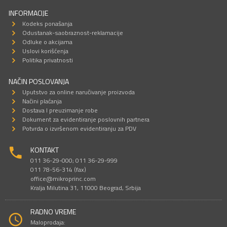
INFORMACIJE
Kodeks ponašanja
Odustanak-saobraznost-reklamacije
Odluke o akcijama
Uslovi korišćenja
Politika privatnosti
NAČIN POSLOVANJA
Uputstvo za online naručivanje proizvoda
Načini plaćanja
Dostava I preuzimanje robe
Dokument za evidentiranje poslovnih partnera
Potvrda o izvršenom evidentiranju za PDV
KONTAKT
011 36-29-000; 011 36-29-999
011 78-56-314 (fax)
office@mikroprinc.com
Kralja Milutina 31, 11000 Beograd, Srbija
RADNO VREME
Maloprodaja: