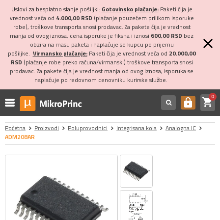
Uslovi za besplatno slanje pošiljki:
Gotovinsko plaćanje:
Paketi čija je
vrednost veća od
4.000,00 RSD
(plaćanje pouzećem prilikom isporuke
robe), troškove transporta snosi prodavac. Za pakete čija je vrednost
manja od ovog iznosa, cena isporuke je fiksna i iznosi
600,00 RSD
bez
obzira na masu paketa i naplaćuje se kupcu po prijemu
pošiljke.
Virmansko plaćanje:
Paketi čija je vrednost veća od
20.000,00
RSD
(plaćanje robe preko računa/virmanski) troškove transporta snosi
prodavac. Za pakete čija je vrednost manja od ovog iznosa, isporuka se
naplaćuje po redovnom cenovniku kurirske službe.
0
shopping_cart
https
Početna
Proizvodi
Poluprovodnici
Integrisana kola
Analogna IC
ADM208AR