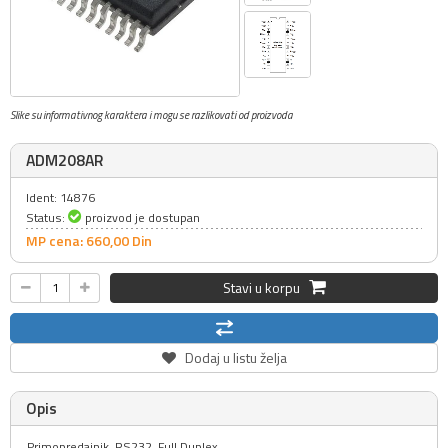
Slike su informativnog karaktera i mogu se razlikovati od proizvoda
ADM208AR
Ident: 14876
Status:
proizvod je dostupan
MP cena: 660,
00
Din
Stavi u korpu
Dodaj u listu želja
Opis
Primopredajnik, RS232, Full Duplex