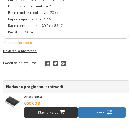
Broj drivera/prijemnika: 4/4
Brzina protoka podataka: 120Kbps
Napon napajanja: 4.5 - 5.5V
Radna temperatura: -40° do 85°C
Kućište: SOIC24
Tehnički podaci
Deklaracija proizvoda
Podeli sa prijateljima:
Nedavno pregledani proizvodi
ADM208AR
660,
00
Din
Uporedi
Stavi u korpu