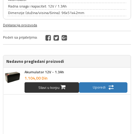
Radna snaga i kapacitet: 12V / 1.3Ah
Dimenzije (dužina/visina/širina): 96x51x42mm
Deklaracija proizvoda
Podeli sa prijateljima:
Nedavno pregledani proizvodi
Akumulator 12V - 1.3Ah
1.104,
00
Din
Uporedi
Stavi u korpu