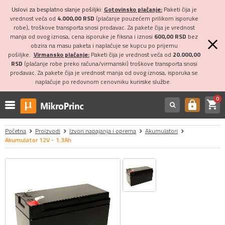
Uslovi za besplatno slanje pošiljki:
Gotovinsko plaćanje:
Paketi čija je
vrednost veća od
4.000,00 RSD
(plaćanje pouzećem prilikom isporuke
robe), troškove transporta snosi prodavac. Za pakete čija je vrednost
manja od ovog iznosa, cena isporuke je fiksna i iznosi
600,00 RSD
bez
obzira na masu paketa i naplaćuje se kupcu po prijemu
pošiljke.
Virmansko plaćanje:
Paketi čija je vrednost veća od
20.000,00
RSD
(plaćanje robe preko računa/virmanski) troškove transporta snosi
prodavac. Za pakete čija je vrednost manja od ovog iznosa, isporuka se
naplaćuje po redovnom cenovniku kurirske službe.
0
shopping_cart
https
Početna
Proizvodi
Izvori napajanja i oprema
Akumulatori
Akumulator 12V - 1.3Ah