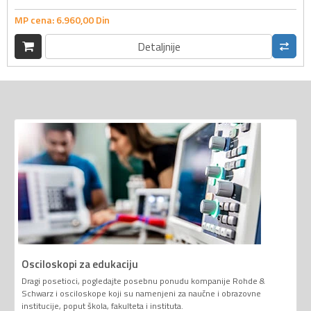
MP cena:
6.960,
00
Din
Detaljnije
Osciloskopi za edukaciju
Dragi posetioci, pogledajte posebnu ponudu kompanije Rohde &
Schwarz i osciloskope koji su namenjeni za naučne i obrazovne
institucije, poput škola, fakulteta i instituta.