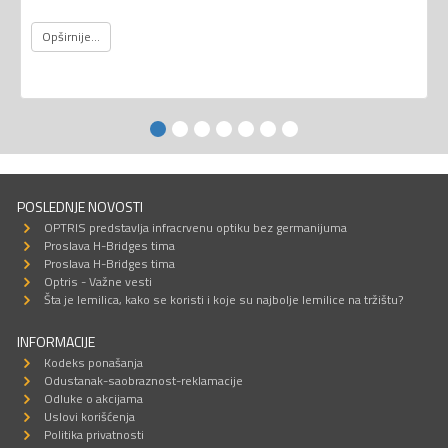
Opširnije...
POSLEDNJE NOVOSTI
OPTRIS predstavlja infracrvenu optiku bez germanijuma
Proslava H-Bridges tima
Proslava H-Bridges tima
Optris - Važne vesti
Šta je lemilica, kako se koristi i koje su najbolje lemilice na tržištu?
INFORMACIJE
Kodeks ponašanja
Odustanak-saobraznost-reklamacije
Odluke o akcijama
Uslovi korišćenja
Politika privatnosti