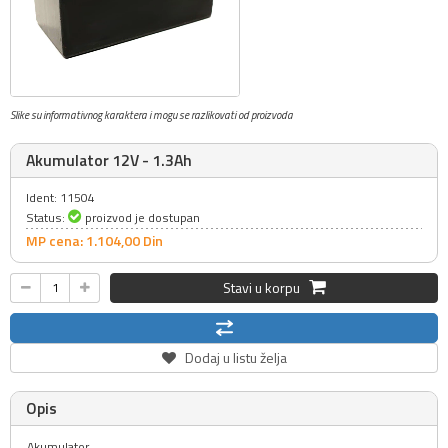
Slike su informativnog karaktera i mogu se razlikovati od proizvoda
Akumulator 12V - 1.3Ah
Ident: 11504
Status:
proizvod je dostupan
MP cena: 1.104,
00
Din
Stavi u korpu
Dodaj u listu želja
Opis
Akumulator