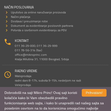
NAČIN POSLOVANJA
Uputstvo za online naručivanje proizvoda
Načini plaćanja
Dostava I preuzimanje robe
Dokument za evidentiranje poslovnih partnera
Potvrda o izvršenom evidentiranju za PDV
KONTAKT
011 36-29-000; 011 36-29-999
011 78-56-314 (fax)
office@mikroprinc.com
Kralja Milutina 31, 11000 Beograd, Srbija
RADNO VREME
Maloprodaja:
radni dani 8-17h, subota 9-15h, nedeljom ne radi
Veleprodaja:
radni dani 9-16h, subotom i nedeljom ne radi
Dobrodošli na sajt Mikro Princ! Ovaj sajt koristi
Prihvatam!
kolačiće kako bi Vam obezbedili pravilno
funkcionisanje web sajta, i kako bi unapredili rad našeg sajta sa
Sve cene su iskazane u dinarima. PDV je uračunat u cenu.
posebnim osvrtom na to da korisnicima omogućimo najbolje
© Mikro Princ 1999 - 2026. Sva prava su zadržana.