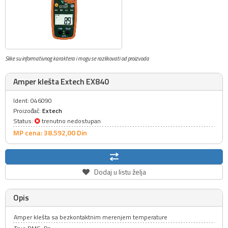
Slike su informativnog karaktera i mogu se razlikovati od proizvoda
Amper klešta Extech EX840
Ident: 046090
Proizođač:
Extech
Status:
trenutno nedostupan
MP cena: 38.592,
00
Din
Dodaj u listu želja
Opis
Amper klešta sa bezkontaktnim merenjem temperature