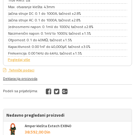
True RMS: Da
Max. otvaranje klešta: 43mm
Jačina struje DC: 0.1 do 1000A, tačnost ±2.8%
Jačina struje AC: 0.1 do 1000A, tačnost ±2.8%
Jednosmerni napon: 0.1mV do 1000V, tačnost ±2.8%
Naizmenični napon: 0.1mV to 1000V, tačnost ±1.5%
Otpornost: 0.1 do 40MΩ, tačnost ±1.5%
Kapacitivnost: 0.001nF do 40,000μF, tačnost ±3.0%
Frekvencija: 0.001kHz do 4kHz, tačnost ±1.5%
Pogledaj više
Tehnički podaci
Deklaracija proizvoda
Podeli sa prijateljima:
Nedavno pregledani proizvodi
Amper klešta Extech EX840
38.592,
00
Din