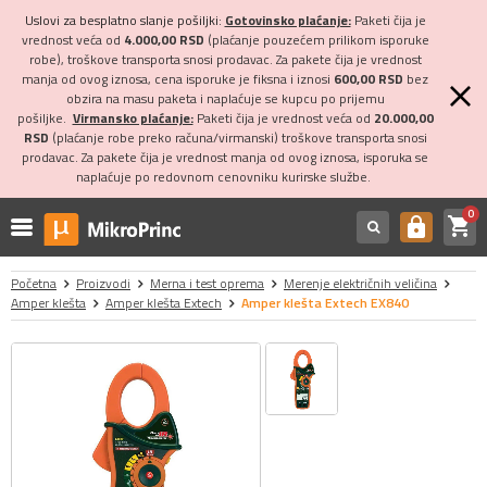
Uslovi za besplatno slanje pošiljki:
Gotovinsko plaćanje:
Paketi čija je
vrednost veća od
4.000,00 RSD
(plaćanje pouzećem prilikom isporuke
robe), troškove transporta snosi prodavac. Za pakete čija je vrednost
manja od ovog iznosa, cena isporuke je fiksna i iznosi
600,00 RSD
bez
obzira na masu paketa i naplaćuje se kupcu po prijemu
pošiljke.
Virmansko plaćanje:
Paketi čija je vrednost veća od
20.000,00
RSD
(plaćanje robe preko računa/virmanski) troškove transporta snosi
prodavac. Za pakete čija je vrednost manja od ovog iznosa, isporuka se
naplaćuje po redovnom cenovniku kurirske službe.
0
shopping_cart
https
Početna
Proizvodi
Merna i test oprema
Merenje električnih veličina
Amper klešta
Amper klešta Extech
Amper klešta Extech EX840