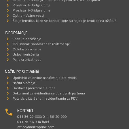
Proslava H-Bridges tima
Proslava H-Bridges tima
Optris - Važne vesti
Šta je lemilica, kako se koristi i koje su najbolje lemilice na tržištu?
INFORMACIJE
Kodeks ponašanja
Odustanak-saobraznost-reklamacije
Odluke o akcijama
Uslovi korišćenja
Politika privatnosti
NAČIN POSLOVANJA
Uputstvo za online naručivanje proizvoda
Načini plaćanja
Dostava I preuzimanje robe
Dokument za evidentiranje poslovnih partnera
Potvrda o izvršenom evidentiranju za PDV
KONTAKT
011 36-29-000; 011 36-29-999
011 78-56-314 (fax)
office@mikroprinc.com