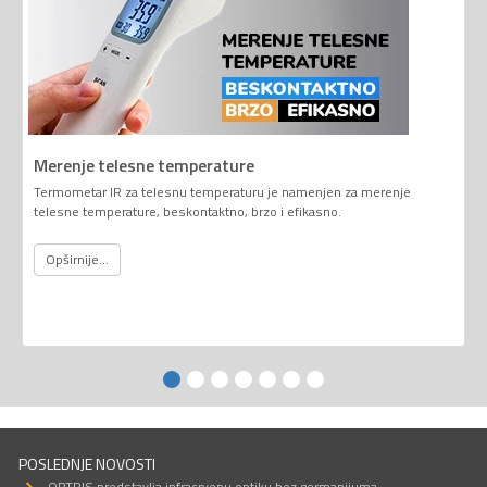
Merenje telesne temperature
Termometar IR za telesnu temperaturu je namenjen za merenje
telesne temperature, beskontaktno, brzo i efikasno.
Opširnije...
POSLEDNJE NOVOSTI
OPTRIS predstavlja infracrvenu optiku bez germanijuma