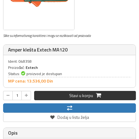
Slike su informativnog karaktera i mogu se razlikovati od proizvoda
Amper klešta Extech MA120
Ident: 048358
Proizođač:
Extech
Status:
proizvod je dostupan
MP cena: 13.536,
00
Din
Stavi u korpu
Dodaj u listu želja
Opis