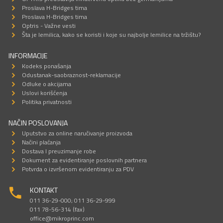
Proslava H-Bridges tima
Proslava H-Bridges tima
Optris - Važne vesti
Šta je lemilica, kako se koristi i koje su najbolje lemilice na tržištu?
INFORMACIJE
Kodeks ponašanja
Odustanak-saobraznost-reklamacije
Odluke o akcijama
Uslovi korišćenja
Politika privatnosti
NAČIN POSLOVANJA
Uputstvo za online naručivanje proizvoda
Načini plaćanja
Dostava I preuzimanje robe
Dokument za evidentiranje poslovnih partnera
Potvrda o izvršenom evidentiranju za PDV
KONTAKT
011 36-29-000; 011 36-29-999
011 78-56-314 (fax)
office@mikroprinc.com