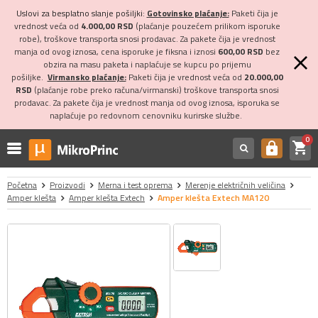
Uslovi za besplatno slanje pošiljki:
Gotovinsko plaćanje:
Paketi čija je
vrednost veća od
4.000,00 RSD
(plaćanje pouzećem prilikom isporuke
robe), troškove transporta snosi prodavac. Za pakete čija je vrednost
manja od ovog iznosa, cena isporuke je fiksna i iznosi
600,00 RSD
bez
obzira na masu paketa i naplaćuje se kupcu po prijemu
pošiljke.
Virmansko plaćanje:
Paketi čija je vrednost veća od
20.000,00
RSD
(plaćanje robe preko računa/virmanski) troškove transporta snosi
prodavac. Za pakete čija je vrednost manja od ovog iznosa, isporuka se
naplaćuje po redovnom cenovniku kurirske službe.
0
shopping_cart
https
Početna
Proizvodi
Merna i test oprema
Merenje električnih veličina
Amper klešta
Amper klešta Extech
Amper klešta Extech MA120