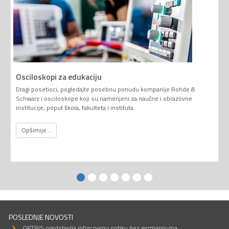
Osciloskopi za edukaciju
Dragi posetioci, pogledajte posebnu ponudu kompanije Rohde &
Schwarz i osciloskope koji su namenjeni za naučne i obrazovne
institucije, poput škola, fakulteta i instituta.
Opširnije...
POSLEDNJE NOVOSTI
OPTRIS predstavlja infracrvenu optiku bez germanijuma