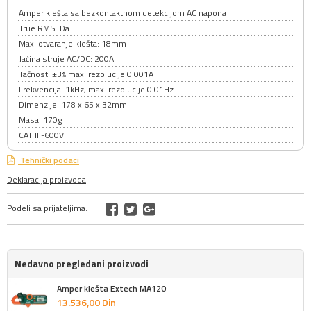
Amper klešta sa bezkontaktnom detekcijom AC napona
True RMS: Da
Max. otvaranje klešta: 18mm
Jačina struje AC/DC: 200A
Tačnost: ±3% max. rezolucije 0.001A
Frekvencija: 1kHz, max. rezolucije 0.01Hz
Dimenzije: 178 x 65 x 32mm
Masa: 170g
CAT III-600V
Tehnički podaci
Deklaracija proizvoda
Podeli sa prijateljima:
Nedavno pregledani proizvodi
Amper klešta Extech MA120
13.536,
00
Din