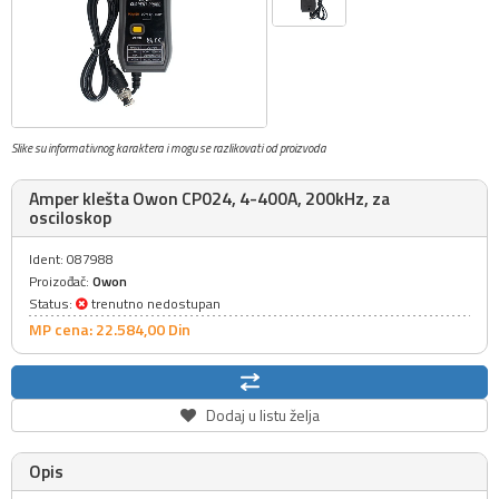
Slike su informativnog karaktera i mogu se razlikovati od proizvoda
Amper klešta Owon CP024, 4-400A, 200kHz, za
osciloskop
Ident: 087988
Proizođač:
Owon
Status:
trenutno nedostupan
MP cena: 22.584,
00
Din
Dodaj u listu želja
Opis