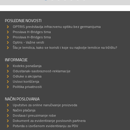
POSLEDNJE NOVOSTI
OPTRIS predstavlja infracrvenu optiku bez germanijuma
Proslava H-Bridges tima
Proslava H-Bridges tima
Optris - Važne vesti
Šta je lemilica, kako se koristi i koje su najbolje lemilice na tržištu?
INFORMACIJE
Kodeks ponašanja
Odustanak-saobraznost-reklamacije
Odluke o akcijama
Uslovi korišćenja
Politika privatnosti
NAČIN POSLOVANJA
Uputstvo za online naručivanje proizvoda
Načini plaćanja
Dostava I preuzimanje robe
Dokument za evidentiranje poslovnih partnera
Potvrda o izvršenom evidentiranju za PDV