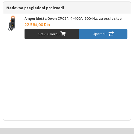
Nedavno pregledani proizvodi
Amper klešta Owon CP024, 4-400A, 200kHz, za osciloskop
22.584,
00
Din
Uporedi
Stavi u korpu