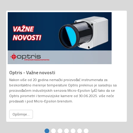
Optris - Važne novosti
Nakon više od 20 godina nemački proizvođač instrumenata za
beskontaktno merenje temperature Optris prekinuo je saradnju sa
proizvođačem industrijskih senzora Micro-Epsilon (µƐ) tako da se
Optris pirometri i termovizijske kamere od 30.06.2025. više neće
prodavati i pod Micro-Epsilon brendom.
Opširnije...