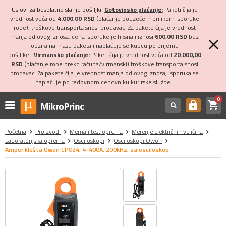
Uslovi za besplatno slanje pošiljki:
Gotovinsko plaćanje:
Paketi čija je
vrednost veća od
4.000,00 RSD
(plaćanje pouzećem prilikom isporuke
robe), troškove transporta snosi prodavac. Za pakete čija je vrednost
manja od ovog iznosa, cena isporuke je fiksna i iznosi
600,00 RSD
bez
obzira na masu paketa i naplaćuje se kupcu po prijemu
pošiljke.
Virmansko plaćanje:
Paketi čija je vrednost veća od
20.000,00
RSD
(plaćanje robe preko računa/virmanski) troškove transporta snosi
prodavac. Za pakete čija je vrednost manja od ovog iznosa, isporuka se
naplaćuje po redovnom cenovniku kurirske službe.
0
shopping_cart
https
Početna
Proizvodi
Merna i test oprema
Merenje električnih veličina
Laboratorijska oprema
Osciloskopi
Osciloskopi Owon
Amper klešta Owon CP024, 4-400A, 200kHz, za osciloskop