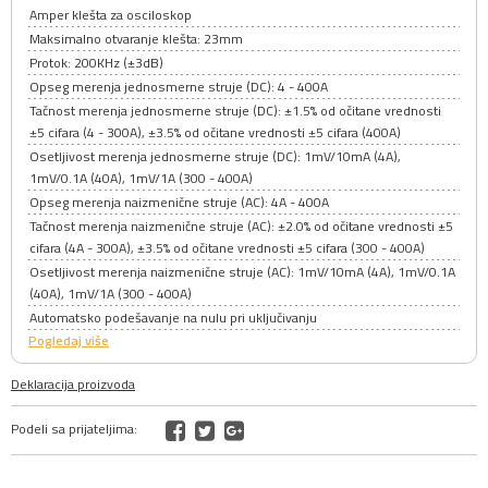
Amper klešta za osciloskop
Maksimalno otvaranje klešta: 23mm
Protok: 200KHz (±3dB)
Opseg merenja jednosmerne struje (DC): 4 - 400A
Tačnost merenja jednosmerne struje (DC): ±1.5% od očitane vrednosti
±5 cifara (4 - 300A), ±3.5% od očitane vrednosti ±5 cifara (400A)
Osetljivost merenja jednosmerne struje (DC): 1mV/10mA (4A),
1mV/0.1A (40A), 1mV/1A (300 - 400A)
Opseg merenja naizmenične struje (AC): 4A - 400A
Tačnost merenja naizmenične struje (AC): ±2.0% od očitane vrednosti ±5
cifara (4A - 300A), ±3.5% od očitane vrednosti ±5 cifara (300 - 400A)
Osetljivost merenja naizmenične struje (AC): 1mV/10mA (4A), 1mV/0.1A
(40A), 1mV/1A (300 - 400A)
Automatsko podešavanje na nulu pri uključivanju
Pogledaj više
Deklaracija proizvoda
Podeli sa prijateljima: