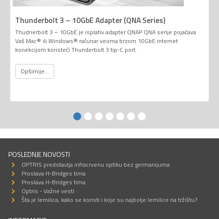
Thunderbolt 3 – 10GbE Adapter (QNA Series)
Thudnerbolt 3 – 10GbE je isplativ adapter QNAP QNA serije pojačava
Vaš Mac® ili Windows® računar veoma brzom 10GbE internet
konekcijom koristeći Thunderbolt 3 tip-C port.
Opširnije...
POSLEDNJE NOVOSTI
OPTRIS predstavlja infracrvenu optiku bez germanijuma
Proslava H-Bridges tima
Proslava H-Bridges tima
Optris - Važne vesti
Šta je lemilica, kako se koristi i koje su najbolje lemilice na tržištu?