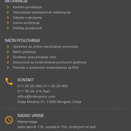
INFORMACIJE
Kodeks ponašanja
Odustanak-saobraznost-reklamacije
Odluke o akcijama
Uslovi korišćenja
Politika privatnosti
NAČIN POSLOVANJA
Uputstvo za online naručivanje proizvoda
Načini plaćanja
Dostava I preuzimanje robe
Dokument za evidentiranje poslovnih partnera
Potvrda o izvršenom evidentiranju za PDV
KONTAKT
011 36-29-000; 011 36-29-999
011 78-56-314 (fax)
office@mikroprinc.com
Kralja Milutina 31, 11000 Beograd, Srbija
RADNO VREME
Maloprodaja:
radni dani 8-17h, subota 9-15h, nedeljom ne radi