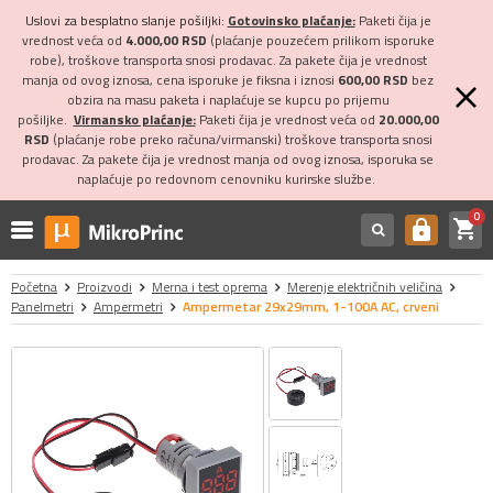
Uslovi za besplatno slanje pošiljki:
Gotovinsko plaćanje:
Paketi čija je
vrednost veća od
4.000,00 RSD
(plaćanje pouzećem prilikom isporuke
robe), troškove transporta snosi prodavac. Za pakete čija je vrednost
manja od ovog iznosa, cena isporuke je fiksna i iznosi
600,00 RSD
bez
obzira na masu paketa i naplaćuje se kupcu po prijemu
pošiljke.
Virmansko plaćanje:
Paketi čija je vrednost veća od
20.000,00
RSD
(plaćanje robe preko računa/virmanski) troškove transporta snosi
prodavac. Za pakete čija je vrednost manja od ovog iznosa, isporuka se
naplaćuje po redovnom cenovniku kurirske službe.
0
shopping_cart
https
Početna
Proizvodi
Merna i test oprema
Merenje električnih veličina
Panelmetri
Ampermetri
Ampermetar 29x29mm, 1-100A AC, crveni