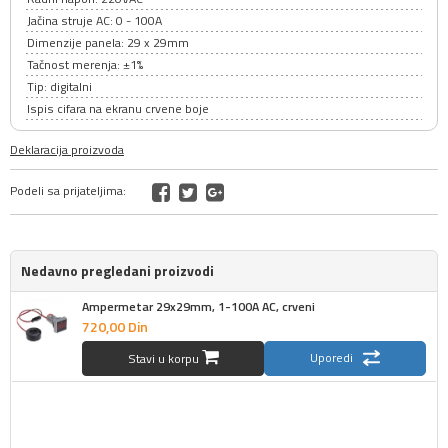
Jačina struje AC: 0 - 100A
Dimenzije panela: 29 x 29mm
Tačnost merenja: ±1%
Tip: digitalni
Ispis cifara na ekranu crvene boje
Deklaracija proizvoda
Podeli sa prijateljima:
Nedavno pregledani proizvodi
Ampermetar 29x29mm, 1-100A AC, crveni
720,
00
Din
Uporedi
Stavi u korpu