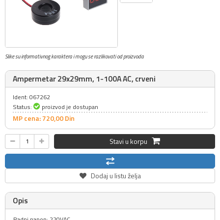
Slike su informativnog karaktera i mogu se razlikovati od proizvoda
Ampermetar 29x29mm, 1-100A AC, crveni
Ident: 067262
Status:
proizvod je dostupan
MP cena: 720,
00
Din
Stavi u korpu
Dodaj u listu želja
Opis
Radni napon: 220VAC