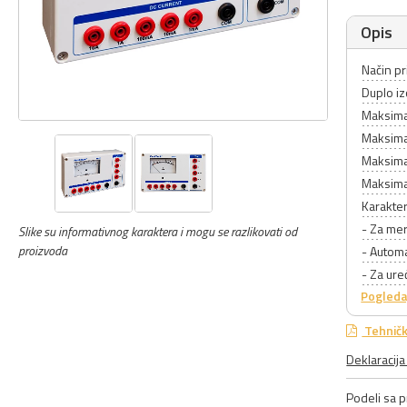
Opis
Način pr
Duplo i
Maksima
Maksima
Maksima
Maksimal
Karakter
- Za me
Slike su informativnog karaktera i mogu se razlikovati od
proizvoda
- Automa
- Za ure
Pogleda
Tehničk
Deklaracij
Podeli sa pr