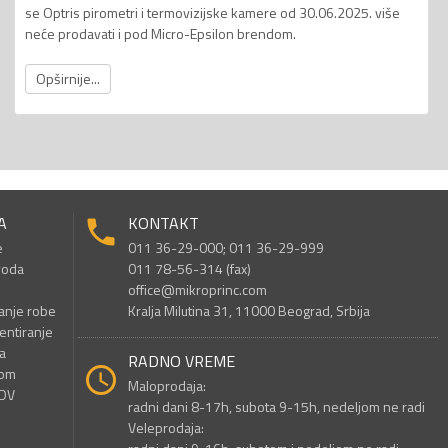
se Optris pirometri i termovizijske kamere od 30.06.2025. više
neće prodavati i pod Micro-Epsilon brendom.
Opširnije...
A
KONTAKT
e
011 36-29-000; 011 36-29-999
voda
011 78-56-314 (fax)
office@mikroprinc.com
anje robe
Kralja Milutina 31, 11000 Beograd, Srbija
entiranje
a
RADNO VREME
nom
Maloprodaja:
PDV
radni dani 8-17h, subota 9-15h, nedeljom ne radi
Veleprodaja: