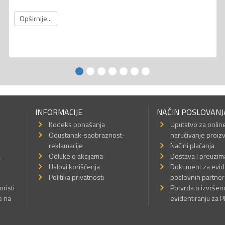
Opširnije...
INFORMACIJE
NAČIN POSLOVANJ
Kodeks ponašanja
Uputstvo za onlin
Odustanak-saobraznost-
naručivanje proiz
reklamacije
Načini plaćanja
a
Odluke o akcijama
Dostava I preuzim
a
Uslovi korišćenja
Dokument za evid
Politika privatnosti
poslovnih partner
oristi
Potvrda o izvrše
e na
evidentiranju za 