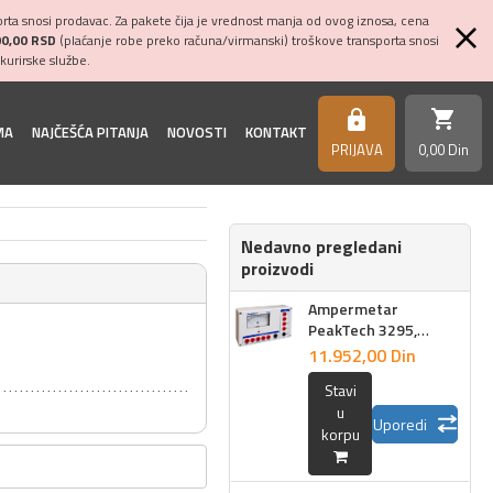
ta snosi prodavac. Za pakete čija je vrednost manja od ovog iznosa, cena
00,00 RSD
(plaćanje robe preko računa/virmanski) troškove transporta snosi
kurirske službe.
shopping_cart
https
MA
NAJČEŠĆA PITANJA
NOVOSTI
KONTAKT
PRIJAVA
0,
00
Din
Nedavno pregledani
proizvodi
Ampermetar
PeakTech 3295,
analogni
11.952,
00
Din
Stavi
u
Uporedi
korpu