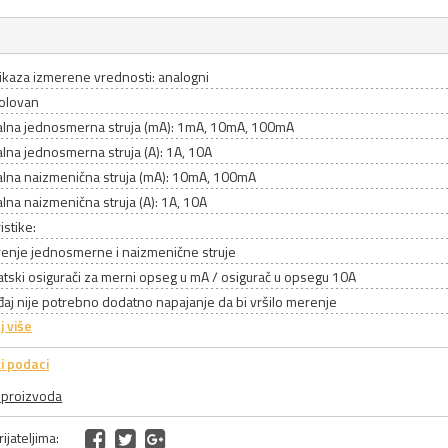
ikaza izmerene vrednosti: analogni
zolovan
lna jednosmerna struja (mA): 1mA, 10mA, 100mA
lna jednosmerna struja (A): 1A, 10A
lna naizmenična struja (mA): 10mA, 100mA
na naizmenična struja (A): 1A, 10A
istike:
renje jednosmerne i naizmenične struje
tski osigurači za merni opseg u mA / osigurač u opsegu 10A
đaj nije potrebno dodatno napajanje da bi vršilo merenje
j više
i podaci
a proizvoda
ijateljima: