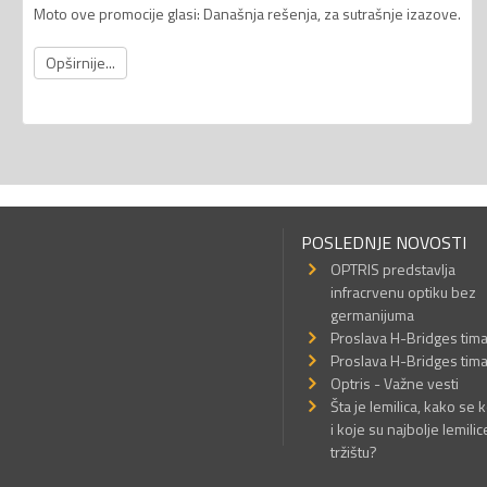
Moto ove promocije glasi: Današnja rešenja, za sutrašnje izazove.
Opširnije...
POSLEDNJE NOVOSTI
OPTRIS predstavlja
infracrvenu optiku bez
germanijuma
Proslava H-Bridges tim
Proslava H-Bridges tim
Optris - Važne vesti
Šta je lemilica, kako se k
i koje su najbolje lemilic
tržištu?