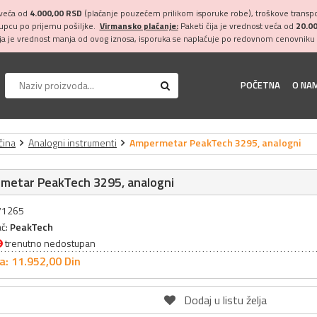
 veća od
4.000,00 RSD
(plaćanje pouzećem prilikom isporuke robe), troškove transpor
kupcu po prijemu pošiljke.
Virmansko plaćanje:
Paketi čija je vrednost veća od
20.0
ija je vrednost manja od ovog iznosa, isporuka se naplaćuje po redovnom cenovniku 
POČETNA
O NA
čina
Analogni instrumenti
Ampermetar PeakTech 3295, analogni
metar PeakTech 3295, analogni
071265
ač:
PeakTech
trenutno nedostupan
a: 11.952,
00
Din
Dodaj u listu želja