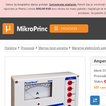
Uslovi za besplatno slanje pošiljki:
Gotovinsko plaćanje:
Paketi čija je vrednost
isporuke je fiksna i iznosi
600,00 RSD
bez obzira na masu paketa i naplaćuje se 
prodavac. Za pakete č
PROIZVODI
Početna
Proizvodi
Merna i test oprema
Merenje električnih veli
Amper
Ident: 
Proizođ
Status:
MP cen