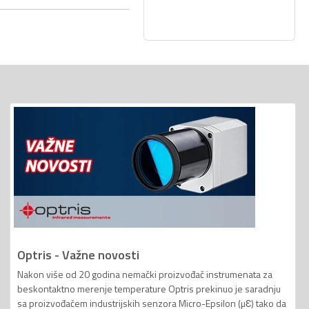
Optris - Važne novosti
Nakon više od 20 godina nemački proizvođač instrumenata za
beskontaktno merenje temperature Optris prekinuo je saradnju
sa proizvođačem industrijskih senzora Micro-Epsilon (µƐ) tako da