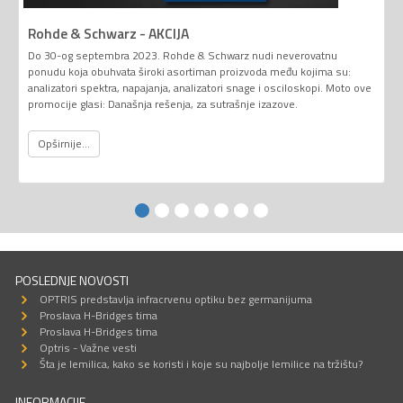
Rohde & Schwarz - AKCIJA
Do 30-og septembra 2023. Rohde & Schwarz nudi neverovatnu
ponudu koja obuhvata široki asortiman proizvoda među kojima su:
analizatori spektra, napajanja, analizatori snage i osciloskopi. Moto ove
promocije glasi: Današnja rešenja, za sutrašnje izazove.
Opširnije...
POSLEDNJE NOVOSTI
OPTRIS predstavlja infracrvenu optiku bez germanijuma
Proslava H-Bridges tima
Proslava H-Bridges tima
Optris - Važne vesti
Šta je lemilica, kako se koristi i koje su najbolje lemilice na tržištu?
INFORMACIJE