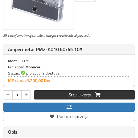
Slike su informativnog karaktera i mogu se razlikovati od proizvoda
Ampermetar PM2-A010 60x45 10A
Ident: 13078
Proizođač:
Monacor
Status:
proizvod je dostupan
MP cena: 5.700,
00
Din
Stavi u korpu
Dodaj u listu želja
Opis