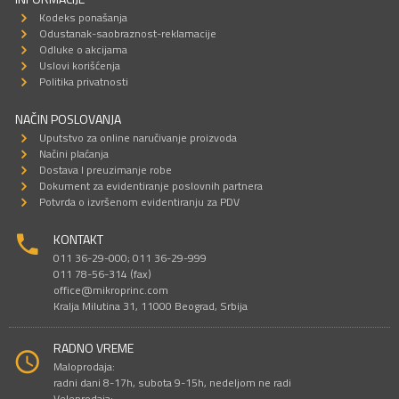
Kodeks ponašanja
Odustanak-saobraznost-reklamacije
Odluke o akcijama
Uslovi korišćenja
Politika privatnosti
NAČIN POSLOVANJA
Uputstvo za online naručivanje proizvoda
Načini plaćanja
Dostava I preuzimanje robe
Dokument za evidentiranje poslovnih partnera
Potvrda o izvršenom evidentiranju za PDV
KONTAKT
011 36-29-000; 011 36-29-999
011 78-56-314 (fax)
office@mikroprinc.com
Kralja Milutina 31, 11000 Beograd, Srbija
RADNO VREME
Maloprodaja:
radni dani 8-17h, subota 9-15h, nedeljom ne radi
Veleprodaja: