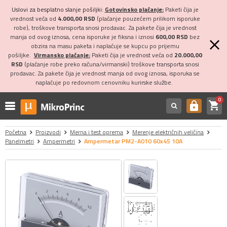
Uslovi za besplatno slanje pošiljki:
Gotovinsko plaćanje:
Paketi čija je
vrednost veća od
4.000,00 RSD
(plaćanje pouzećem prilikom isporuke
robe), troškove transporta snosi prodavac. Za pakete čija je vrednost
manja od ovog iznosa, cena isporuke je fiksna i iznosi
600,00 RSD
bez
obzira na masu paketa i naplaćuje se kupcu po prijemu
pošiljke.
Virmansko plaćanje:
Paketi čija je vrednost veća od
20.000,00
RSD
(plaćanje robe preko računa/virmanski) troškove transporta snosi
prodavac. Za pakete čija je vrednost manja od ovog iznosa, isporuka se
naplaćuje po redovnom cenovniku kurirske službe.
0
shopping_cart
https
Početna
Proizvodi
Merna i test oprema
Merenje električnih veličina
Panelmetri
Ampermetri
Ampermetar PM2-A010 60x45 10A