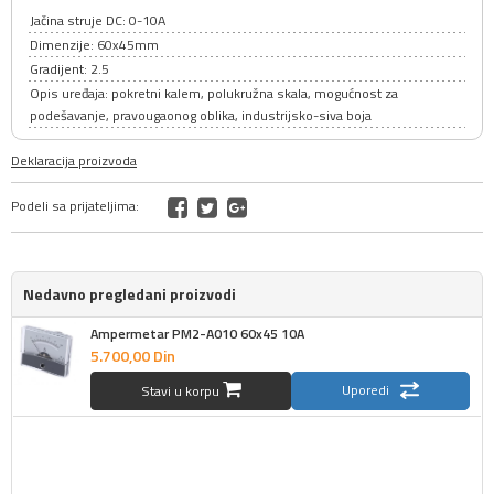
Jačina struje DC: 0-10A
Dimenzije: 60x45mm
Gradijent: 2.5
Opis uređaja: pokretni kalem, polukružna skala, mogućnost za
podešavanje, pravougaonog oblika, industrijsko-siva boja
Deklaracija proizvoda
Podeli sa prijateljima:
Nedavno pregledani proizvodi
Ampermetar PM2-A010 60x45 10A
5.700,
00
Din
Uporedi
Stavi u korpu