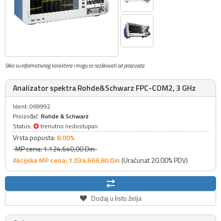
Slike su informativnog karaktera i mogu se razlikovati od proizvoda
Analizator spektra Rohde&Schwarz FPC-COM2, 3 GHz
Ident: 069992
Proizođač:
Rohde & Schwarz
Status:
trenutno nedostupan
Vrsta popusta:
8.00%
MP cena: 1.124.640,
00
Din
Akcijska MP cena: 1.034.668,
80
Din
(Uračunat 20.00% PDV)
Dodaj u listu želja