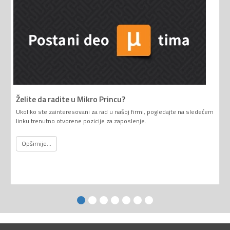
Želite da radite u Mikro Princu?
Ukoliko ste zainteresovani za rad u našoj firmi, pogledajte na sledećem
linku trenutno otvorene pozicije za zaposlenje.
Opširnije...