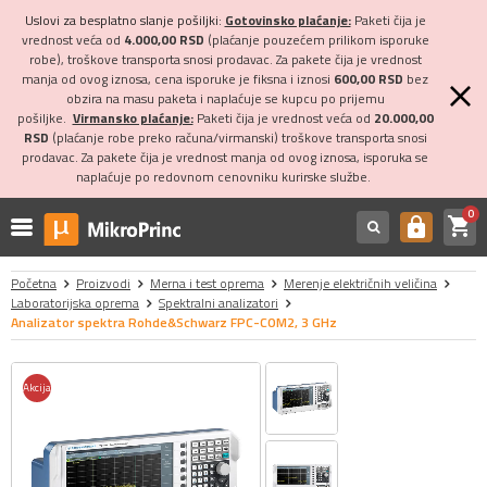
Uslovi za besplatno slanje pošiljki:
Gotovinsko plaćanje:
Paketi čija je
vrednost veća od
4.000,00 RSD
(plaćanje pouzećem prilikom isporuke
robe), troškove transporta snosi prodavac. Za pakete čija je vrednost
manja od ovog iznosa, cena isporuke je fiksna i iznosi
600,00 RSD
bez
obzira na masu paketa i naplaćuje se kupcu po prijemu
pošiljke.
Virmansko plaćanje:
Paketi čija je vrednost veća od
20.000,00
RSD
(plaćanje robe preko računa/virmanski) troškove transporta snosi
prodavac. Za pakete čija je vrednost manja od ovog iznosa, isporuka se
naplaćuje po redovnom cenovniku kurirske službe.
0
shopping_cart
https
Početna
Proizvodi
Merna i test oprema
Merenje električnih veličina
Laboratorijska oprema
Spektralni analizatori
Analizator spektra Rohde&Schwarz FPC-COM2, 3 GHz
Akcija