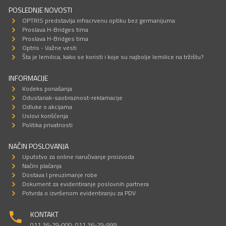
POSLEDNJE NOVOSTI
OPTRIS predstavlja infracrvenu optiku bez germanijuma
Proslava H-Bridges tima
Proslava H-Bridges tima
Optris - Važne vesti
Šta je lemilica, kako se koristi i koje su najbolje lemilice na tržištu?
INFORMACIJE
Kodeks ponašanja
Odustanak-saobraznost-reklamacije
Odluke o akcijama
Uslovi korišćenja
Politika privatnosti
NAČIN POSLOVANJA
Uputstvo za online naručivanje proizvoda
Načini plaćanja
Dostava I preuzimanje robe
Dokument za evidentiranje poslovnih partnera
Potvrda o izvršenom evidentiranju za PDV
KONTAKT
011 36-29-000; 011 36-29-999