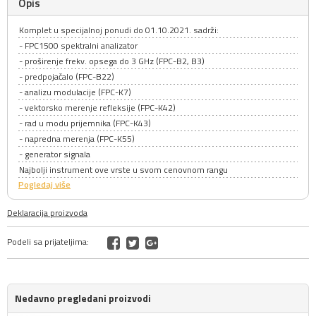
Opis
Komplet u specijalnoj ponudi do 01.10.2021. sadrži:
- FPC1500 spektralni analizator
- proširenje frekv. opsega do 3 GHz (FPC-B2, B3)
- predpojačalo (FPC-B22)
- analizu modulacije (FPC-K7)
- vektorsko merenje refleksije (FPC-K42)
- rad u modu prijemnika (FPC-K43)
- napredna merenja (FPC-K55)
- generator signala
Najbolji instrument ove vrste u svom cenovnom rangu
Pogledaj više
Deklaracija proizvoda
Podeli sa prijateljima:
Nedavno pregledani proizvodi