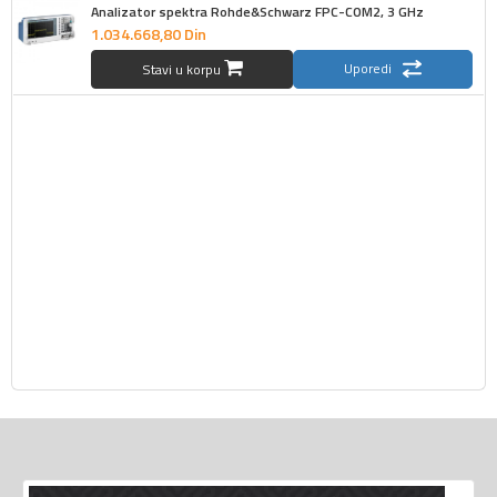
Analizator spektra Rohde&Schwarz FPC-COM2, 3 GHz
1.034.668,
80
Din
Uporedi
Stavi u korpu